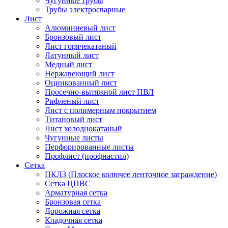
Чугунные трубы
Трубы электросварные
Лист
Алюминиевый лист
Бронзовый лист
Лист горячекатаный
Латунный лист
Медный лист
Нержавеющий лист
Оцинкованный лист
Просечно-вытяжной лист ПВЛ
Рифленый лист
Лист с полимерным покрытием
Титановый лист
Лист холоднокатаный
Чугунные листы
Перфорированные листы
Профлист (профнастил)
Сетка
ПКЛЗ (Плоское колючее ленточное заграждение)
Сетка ЦПВС
Арматурная сетка
Бронзовая сетка
Дорожная сетка
Кладочная сетка