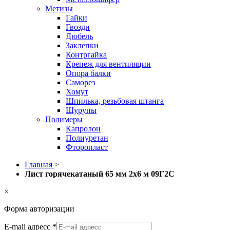
Метизы
Гайки
Гвозди
Дюбель
Заклепки
Контргайка
Крепеж для вентиляции
Опора балки
Саморез
Хомут
Шпилька, резьбовая штанга
Шурупы
Полимеры
Капролон
Полиуретан
Фторопласт
Главная
>
Лист горячекатаный 65 мм 2х6 м 09Г2С
×
Форма авторизации
E-mail адресс
*