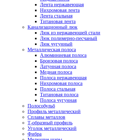
Лента нержавеющая
Нихромовая лента
Лента стальная
Титановая лента
Канализационный люк
Люк из нержавеющей стали
Люк полимерно-песчаный
Люк чугунный
Металлическая полоса
Алюминиевая полоса
Бронзовая полоса
Латунная полоса
Медная полоса
Полоса нержавеющая
Нихромовая полоса
Полоса стальная
Титановая полоса
Полоса чугунная
Полособульб
Профиль металлический
Сплавы металлов
Т-образный профиль
Уголок металлический
Фибра
Мелющие шары