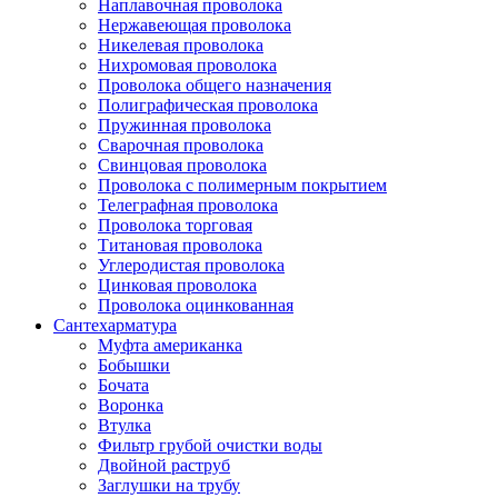
Наплавочная проволока
Нержавеющая проволока
Никелевая проволока
Нихромовая проволока
Проволока общего назначения
Полиграфическая проволока
Пружинная проволока
Сварочная проволока
Свинцовая проволока
Проволока с полимерным покрытием
Телеграфная проволока
Проволока торговая
Титановая проволока
Углеродистая проволока
Цинковая проволока
Проволока оцинкованная
Сантехарматура
Муфта американка
Бобышки
Бочата
Воронка
Втулка
Фильтр грубой очистки воды
Двойной раструб
Заглушки на трубу