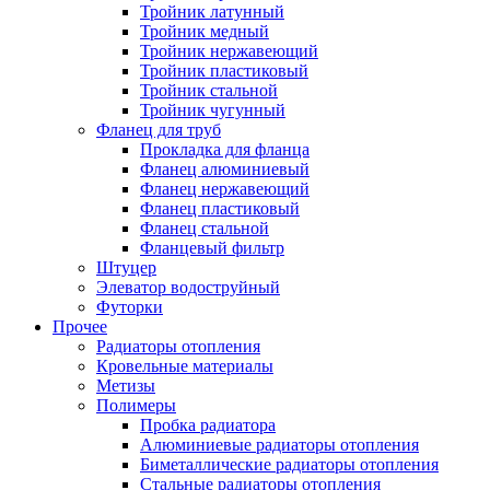
Тройник латунный
Тройник медный
Тройник нержавеющий
Тройник пластиковый
Тройник стальной
Тройник чугунный
Фланец для труб
Прокладка для фланца
Фланец алюминиевый
Фланец нержавеющий
Фланец пластиковый
Фланец стальной
Фланцевый фильтр
Штуцер
Элеватор водоструйный
Футорки
Прочее
Радиаторы отопления
Кровельные материалы
Метизы
Полимеры
Пробка радиатора
Алюминиевые радиаторы отопления
Биметаллические радиаторы отопления
Стальные радиаторы отопления