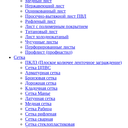
Медный лист
Нержавеющий лист
Оцинкованный лист
Просечно-вытяжной лист ПВЛ
Рифленый лист
Лист с полимерным покрытием
Титановый лист
Лист холоднокатаный
Чугунные листы
Перфорированные листы
Профлист (профнастил)
Сетка
ПКЛЗ (Плоское колючее ленточное заграждение)
Сетка ЦПВС
Арматурная сетка
Бронзовая сетка
Дорожная сетка
Кладочная сетка
Сетка Манье
Латунная сетка
Медная сетка
Сетка Рабица
Сетка рифленая
Сетка сварная
Сетка стеклопластиковая