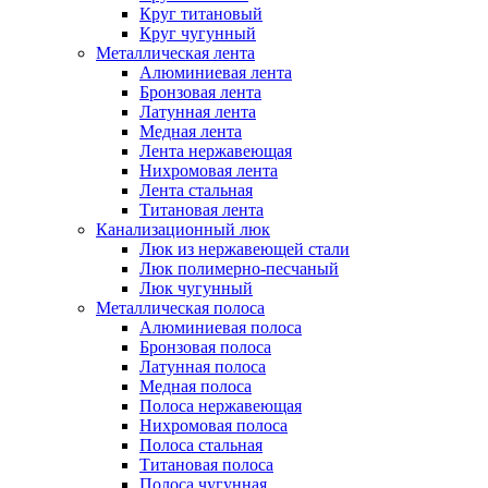
Круг титановый
Круг чугунный
Металлическая лента
Алюминиевая лента
Бронзовая лента
Латунная лента
Медная лента
Лента нержавеющая
Нихромовая лента
Лента стальная
Титановая лента
Канализационный люк
Люк из нержавеющей стали
Люк полимерно-песчаный
Люк чугунный
Металлическая полоса
Алюминиевая полоса
Бронзовая полоса
Латунная полоса
Медная полоса
Полоса нержавеющая
Нихромовая полоса
Полоса стальная
Титановая полоса
Полоса чугунная