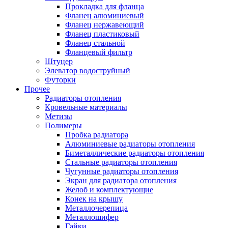
Прокладка для фланца
Фланец алюминиевый
Фланец нержавеющий
Фланец пластиковый
Фланец стальной
Фланцевый фильтр
Штуцер
Элеватор водоструйный
Футорки
Прочее
Радиаторы отопления
Кровельные материалы
Метизы
Полимеры
Пробка радиатора
Алюминиевые радиаторы отопления
Биметаллические радиаторы отопления
Стальные радиаторы отопления
Чугунные радиаторы отопления
Экран для радиатора отопления
Желоб и комплектующие
Конек на крышу
Металлочерепица
Металлошифер
Гайки