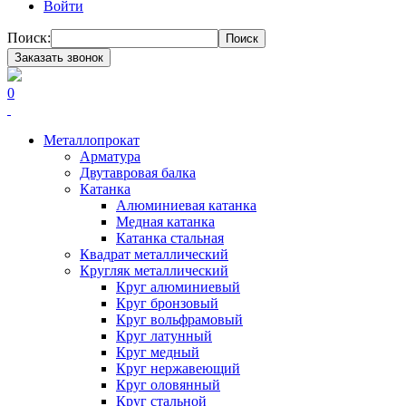
Войти
Поиск:
Поиск
Заказать звонок
0
Металлопрокат
Арматура
Двутавровая балка
Катанка
Алюминиевая катанка
Медная катанка
Катанка стальная
Квадрат металлический
Кругляк металлический
Круг алюминиевый
Круг бронзовый
Круг вольфрамовый
Круг латунный
Круг медный
Круг нержавеющий
Круг оловянный
Круг стальной