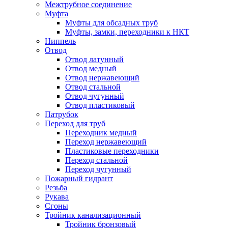
Межтрубное соединение
Муфта
Муфты для обсадных труб
Муфты, замки, переходники к НКТ
Ниппель
Отвод
Отвод латунный
Отвод медный
Отвод нержавеющий
Отвод стальной
Отвод чугунный
Отвод пластиковый
Патрубок
Переход для труб
Переходник медный
Переход нержавеющий
Пластиковые переходники
Переход стальной
Переход чугунный
Пожарный гидрант
Резьба
Рукава
Сгоны
Тройник канализационный
Тройник бронзовый