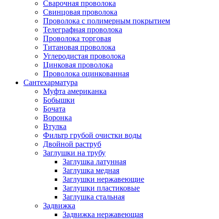
Сварочная проволока
Свинцовая проволока
Проволока с полимерным покрытием
Телеграфная проволока
Проволока торговая
Титановая проволока
Углеродистая проволока
Цинковая проволока
Проволока оцинкованная
Сантехарматура
Муфта американка
Бобышки
Бочата
Воронка
Втулка
Фильтр грубой очистки воды
Двойной раструб
Заглушки на трубу
Заглушка латунная
Заглушка медная
Заглушки нержавеющие
Заглушки пластиковые
Заглушка стальная
Задвижка
Задвижка нержавеющая