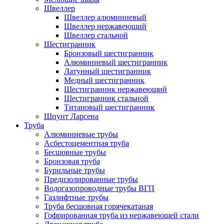
Швеллер
Швеллер алюминиевый
Швеллер нержавеющий
Швеллер стальной
Шестигранник
Бронзовый шестигранник
Алюминиевый шестигранник
Латунный шестигранник
Медный шестигранник
Шестигранник нержавеющий
Шестигранник стальной
Титановый шестигранник
Шпунт Ларсена
Труба
Алюминиевые трубы
Асбестоцементная труба
Бесшовные трубы
Бронзовая труба
Бурильные трубы
Предизолированные трубы
Водогазопроводные трубы ВГП
Газлифтные трубы
Труба бесшовная горячекатаная
Гофрированная труба из нержавеющей стали