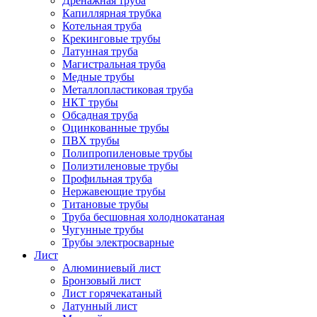
Дренажная труба
Капиллярная трубка
Котельная труба
Крекинговые трубы
Латунная труба
Магистральная труба
Медные трубы
Металлопластиковая труба
НКТ трубы
Обсадная труба
Оцинкованные трубы
ПВХ трубы
Полипропиленовые трубы
Полиэтиленовые трубы
Профильная труба
Нержавеющие трубы
Титановые трубы
Труба бесшовная холоднокатаная
Чугунные трубы
Трубы электросварные
Лист
Алюминиевый лист
Бронзовый лист
Лист горячекатаный
Латунный лист