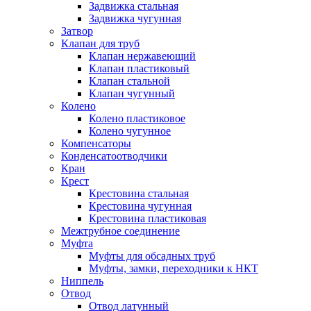
Задвижка стальная
Задвижка чугунная
Затвор
Клапан для труб
Клапан нержавеющий
Клапан пластиковый
Клапан стальной
Клапан чугунный
Колено
Колено пластиковое
Колено чугунное
Компенсаторы
Конденсатоотводчики
Кран
Крест
Крестовина стальная
Крестовина чугунная
Крестовина пластиковая
Межтрубное соединение
Муфта
Муфты для обсадных труб
Муфты, замки, переходники к НКТ
Ниппель
Отвод
Отвод латунный