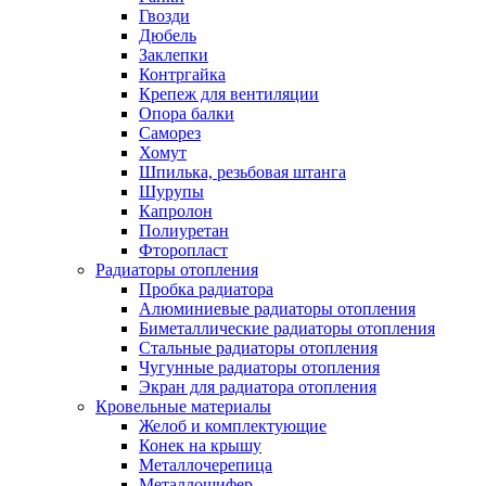
Гвозди
Дюбель
Заклепки
Контргайка
Крепеж для вентиляции
Опора балки
Саморез
Хомут
Шпилька, резьбовая штанга
Шурупы
Капролон
Полиуретан
Фторопласт
Радиаторы отопления
Пробка радиатора
Алюминиевые радиаторы отопления
Биметаллические радиаторы отопления
Стальные радиаторы отопления
Чугунные радиаторы отопления
Экран для радиатора отопления
Кровельные материалы
Желоб и комплектующие
Конек на крышу
Металлочерепица
Металлошифер