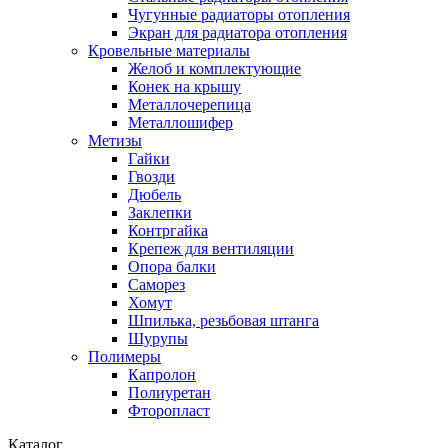
Чугунные радиаторы отопления
Экран для радиатора отопления
Кровельные материалы
Желоб и комплектующие
Конек на крышу
Металлочерепица
Металлошифер
Метизы
Гайки
Гвозди
Дюбель
Заклепки
Контргайка
Крепеж для вентиляции
Опора балки
Саморез
Хомут
Шпилька, резьбовая штанга
Шурупы
Полимеры
Капролон
Полиуретан
Фторопласт
Каталог