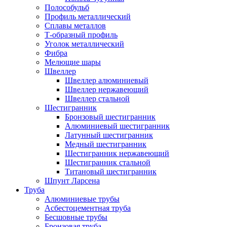
Полособульб
Профиль металлический
Сплавы металлов
Т-образный профиль
Уголок металлический
Фибра
Мелющие шары
Швеллер
Швеллер алюминиевый
Швеллер нержавеющий
Швеллер стальной
Шестигранник
Бронзовый шестигранник
Алюминиевый шестигранник
Латунный шестигранник
Медный шестигранник
Шестигранник нержавеющий
Шестигранник стальной
Титановый шестигранник
Шпунт Ларсена
Труба
Алюминиевые трубы
Асбестоцементная труба
Бесшовные трубы
Бронзовая труба