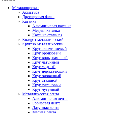
Металлопрокат
Арматура
Двутавровая балка
Катанка
Алюминиевая катанка
Медная катанка
Катанка стальная
Квадрат металлический
Кругляк металлический
Круг алюминиевый
Круг бронзовый
Круг вольфрамовый
Круг латунный
Круг медный
Круг нержавеющий
Круг оловянный
Круг стальной
Круг титановый
Круг чугунный
Металлическая лента
Алюминиевая лента
Бронзовая лента
Латунная лента
Медная лента