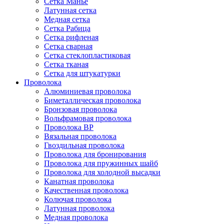
Сетка Манье
Латунная сетка
Медная сетка
Сетка Рабица
Сетка рифленая
Сетка сварная
Сетка стеклопластиковая
Сетка тканая
Сетка для штукатурки
Проволока
Алюминиевая проволока
Биметаллическая проволока
Бронзовая проволока
Вольфрамовая проволока
Проволока ВР
Вязальная проволока
Гвоздильная проволока
Проволока для бронирования
Проволока для пружинных шайб
Проволока для холодной высадки
Канатная проволока
Качественная проволока
Колючая проволока
Латунная проволока
Медная проволока