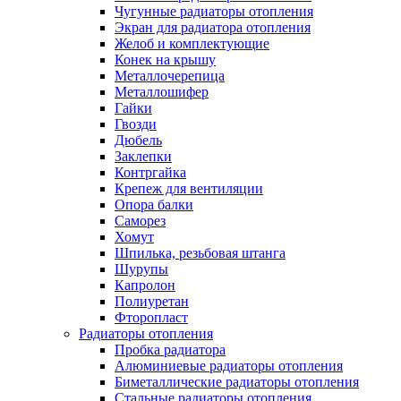
Чугунные радиаторы отопления
Экран для радиатора отопления
Желоб и комплектующие
Конек на крышу
Металлочерепица
Металлошифер
Гайки
Гвозди
Дюбель
Заклепки
Контргайка
Крепеж для вентиляции
Опора балки
Саморез
Хомут
Шпилька, резьбовая штанга
Шурупы
Капролон
Полиуретан
Фторопласт
Радиаторы отопления
Пробка радиатора
Алюминиевые радиаторы отопления
Биметаллические радиаторы отопления
Стальные радиаторы отопления