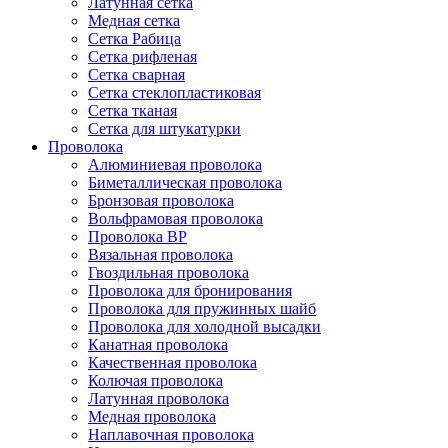
Латунная сетка
Медная сетка
Сетка Рабица
Сетка рифленая
Сетка сварная
Сетка стеклопластиковая
Сетка тканая
Сетка для штукатурки
Проволока
Алюминиевая проволока
Биметаллическая проволока
Бронзовая проволока
Вольфрамовая проволока
Проволока ВР
Вязальная проволока
Гвоздильная проволока
Проволока для бронирования
Проволока для пружинных шайб
Проволока для холодной высадки
Канатная проволока
Качественная проволока
Колючая проволока
Латунная проволока
Медная проволока
Наплавочная проволока