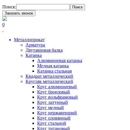
Поиск:
Поиск
Заказать звонок
0
Металлопрокат
Арматура
Двутавровая балка
Катанка
Алюминиевая катанка
Медная катанка
Катанка стальная
Квадрат металлический
Кругляк металлический
Круг алюминиевый
Круг бронзовый
Круг вольфрамовый
Круг латунный
Круг медный
Круг нержавеющий
Круг оловянный
Круг стальной
Круг титановый