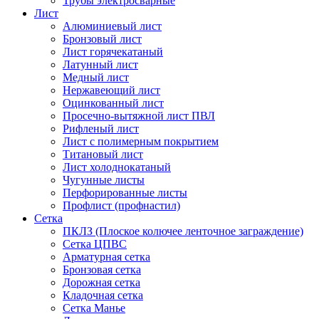
Трубы электросварные
Лист
Алюминиевый лист
Бронзовый лист
Лист горячекатаный
Латунный лист
Медный лист
Нержавеющий лист
Оцинкованный лист
Просечно-вытяжной лист ПВЛ
Рифленый лист
Лист с полимерным покрытием
Титановый лист
Лист холоднокатаный
Чугунные листы
Перфорированные листы
Профлист (профнастил)
Сетка
ПКЛЗ (Плоское колючее ленточное заграждение)
Сетка ЦПВС
Арматурная сетка
Бронзовая сетка
Дорожная сетка
Кладочная сетка
Сетка Манье