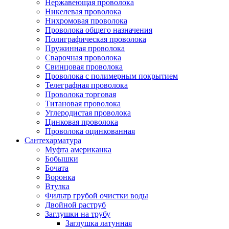
Нержавеющая проволока
Никелевая проволока
Нихромовая проволока
Проволока общего назначения
Полиграфическая проволока
Пружинная проволока
Сварочная проволока
Свинцовая проволока
Проволока с полимерным покрытием
Телеграфная проволока
Проволока торговая
Титановая проволока
Углеродистая проволока
Цинковая проволока
Проволока оцинкованная
Сантехарматура
Муфта американка
Бобышки
Бочата
Воронка
Втулка
Фильтр грубой очистки воды
Двойной раструб
Заглушки на трубу
Заглушка латунная