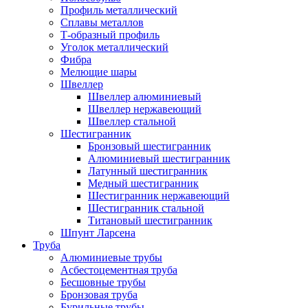
Профиль металлический
Сплавы металлов
Т-образный профиль
Уголок металлический
Фибра
Мелющие шары
Швеллер
Швеллер алюминиевый
Швеллер нержавеющий
Швеллер стальной
Шестигранник
Бронзовый шестигранник
Алюминиевый шестигранник
Латунный шестигранник
Медный шестигранник
Шестигранник нержавеющий
Шестигранник стальной
Титановый шестигранник
Шпунт Ларсена
Труба
Алюминиевые трубы
Асбестоцементная труба
Бесшовные трубы
Бронзовая труба
Бурильные трубы