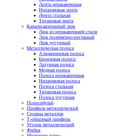
Лента нержавеющая
Нихромовая лента
Лента стальная
Титановая лента
Канализационный люк
Люк из нержавеющей стали
Люк полимерно-песчаный
Люк чугунный
Металлическая полоса
Алюминиевая полоса
Бронзовая полоса
Латунная полоса
Медная полоса
Полоса нержавеющая
Нихромовая полоса
Полоса стальная
Титановая полоса
Полоса чугунная
Полособульб
Профиль металлический
Сплавы металлов
Т-образный профиль
Уголок металлический
Фибра
Мелющие шары