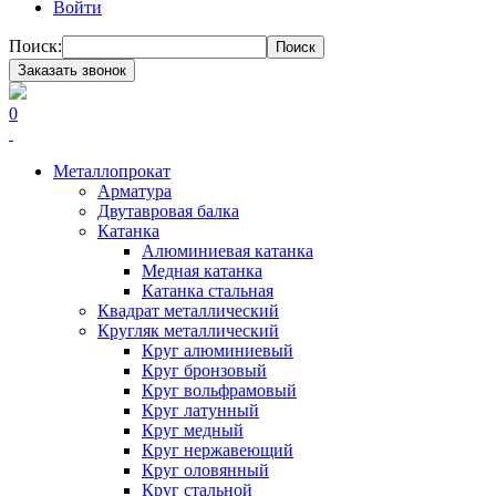
Войти
Поиск:
Поиск
Заказать звонок
0
Металлопрокат
Арматура
Двутавровая балка
Катанка
Алюминиевая катанка
Медная катанка
Катанка стальная
Квадрат металлический
Кругляк металлический
Круг алюминиевый
Круг бронзовый
Круг вольфрамовый
Круг латунный
Круг медный
Круг нержавеющий
Круг оловянный
Круг стальной