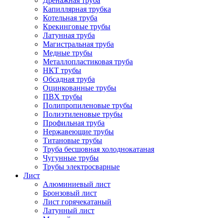
Дренажная труба
Капиллярная трубка
Котельная труба
Крекинговые трубы
Латунная труба
Магистральная труба
Медные трубы
Металлопластиковая труба
НКТ трубы
Обсадная труба
Оцинкованные трубы
ПВХ трубы
Полипропиленовые трубы
Полиэтиленовые трубы
Профильная труба
Нержавеющие трубы
Титановые трубы
Труба бесшовная холоднокатаная
Чугунные трубы
Трубы электросварные
Лист
Алюминиевый лист
Бронзовый лист
Лист горячекатаный
Латунный лист