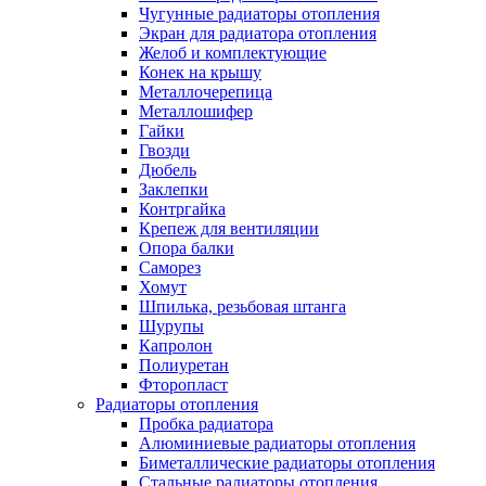
Чугунные радиаторы отопления
Экран для радиатора отопления
Желоб и комплектующие
Конек на крышу
Металлочерепица
Металлошифер
Гайки
Гвозди
Дюбель
Заклепки
Контргайка
Крепеж для вентиляции
Опора балки
Саморез
Хомут
Шпилька, резьбовая штанга
Шурупы
Капролон
Полиуретан
Фторопласт
Радиаторы отопления
Пробка радиатора
Алюминиевые радиаторы отопления
Биметаллические радиаторы отопления
Стальные радиаторы отопления