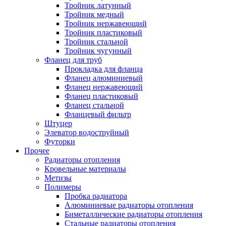
Тройник латунный
Тройник медный
Тройник нержавеющий
Тройник пластиковый
Тройник стальной
Тройник чугунный
Фланец для труб
Прокладка для фланца
Фланец алюминиевый
Фланец нержавеющий
Фланец пластиковый
Фланец стальной
Фланцевый фильтр
Штуцер
Элеватор водоструйный
Футорки
Прочее
Радиаторы отопления
Кровельные материалы
Метизы
Полимеры
Пробка радиатора
Алюминиевые радиаторы отопления
Биметаллические радиаторы отопления
Стальные радиаторы отопления