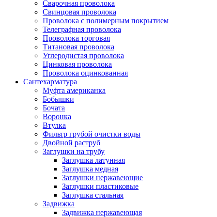
Сварочная проволока
Свинцовая проволока
Проволока с полимерным покрытием
Телеграфная проволока
Проволока торговая
Титановая проволока
Углеродистая проволока
Цинковая проволока
Проволока оцинкованная
Сантехарматура
Муфта американка
Бобышки
Бочата
Воронка
Втулка
Фильтр грубой очистки воды
Двойной раструб
Заглушки на трубу
Заглушка латунная
Заглушка медная
Заглушки нержавеющие
Заглушки пластиковые
Заглушка стальная
Задвижка
Задвижка нержавеющая