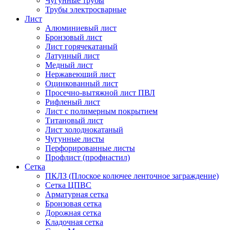
Чугунные трубы
Трубы электросварные
Лист
Алюминиевый лист
Бронзовый лист
Лист горячекатаный
Латунный лист
Медный лист
Нержавеющий лист
Оцинкованный лист
Просечно-вытяжной лист ПВЛ
Рифленый лист
Лист с полимерным покрытием
Титановый лист
Лист холоднокатаный
Чугунные листы
Перфорированные листы
Профлист (профнастил)
Сетка
ПКЛЗ (Плоское колючее ленточное заграждение)
Сетка ЦПВС
Арматурная сетка
Бронзовая сетка
Дорожная сетка
Кладочная сетка