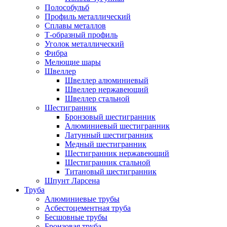
Полособульб
Профиль металлический
Сплавы металлов
Т-образный профиль
Уголок металлический
Фибра
Мелющие шары
Швеллер
Швеллер алюминиевый
Швеллер нержавеющий
Швеллер стальной
Шестигранник
Бронзовый шестигранник
Алюминиевый шестигранник
Латунный шестигранник
Медный шестигранник
Шестигранник нержавеющий
Шестигранник стальной
Титановый шестигранник
Шпунт Ларсена
Труба
Алюминиевые трубы
Асбестоцементная труба
Бесшовные трубы
Бронзовая труба