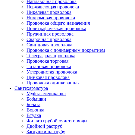
Наплавочная проволока
Нержавеющая проволока
Никелевая проволока
Нихромовая проволока
Проволока общего назначения
Полиграфическая проволока
Пружинная проволока
Сварочная проволока
Свинцовая проволока
Проволока с полимерным покрытием
Телеграфная проволока
Проволока торговая
Титановая проволока
Углеродистая проволока
Цинковая проволока
Проволока оцинкованная
Сантехарматура
Муфта американка
Бобышки
Бочата
Воронка
Втулка
Фильтр грубой очистки воды
Двойной раструб
Заглушки на трубу