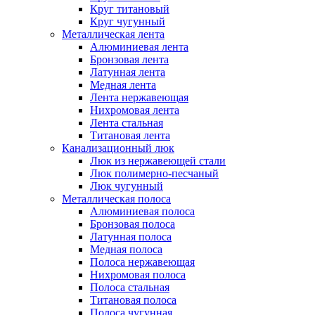
Круг титановый
Круг чугунный
Металлическая лента
Алюминиевая лента
Бронзовая лента
Латунная лента
Медная лента
Лента нержавеющая
Нихромовая лента
Лента стальная
Титановая лента
Канализационный люк
Люк из нержавеющей стали
Люк полимерно-песчаный
Люк чугунный
Металлическая полоса
Алюминиевая полоса
Бронзовая полоса
Латунная полоса
Медная полоса
Полоса нержавеющая
Нихромовая полоса
Полоса стальная
Титановая полоса
Полоса чугунная