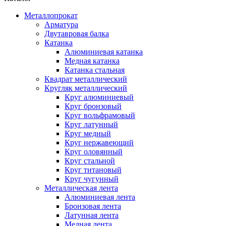
Металлопрокат
Арматура
Двутавровая балка
Катанка
Алюминиевая катанка
Медная катанка
Катанка стальная
Квадрат металлический
Кругляк металлический
Круг алюминиевый
Круг бронзовый
Круг вольфрамовый
Круг латунный
Круг медный
Круг нержавеющий
Круг оловянный
Круг стальной
Круг титановый
Круг чугунный
Металлическая лента
Алюминиевая лента
Бронзовая лента
Латунная лента
Медная лента