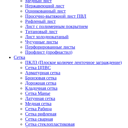
Медный лист
Нержавеющий лист
Оцинкованный лист
Просечно-вытяжной лист ПВЛ
Рифленый лист
Лист с полимерным покрытием
Титановый лист
Лист холоднокатаный
Чугунные листы
Перфорированные листы
Профлист (профнастил)
Сетка
ПКЛЗ (Плоское колючее ленточное заграждение)
Сетка ЦПВС
Арматурная сетка
Бронзовая сетка
Дорожная сетка
Кладочная сетка
Сетка Манье
Латунная сетка
Медная сетка
Сетка Рабица
Сетка рифленая
Сетка сварная
Сетка стеклопластиковая