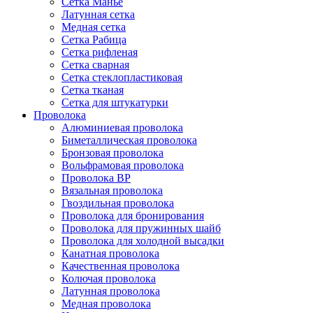
Сетка Манье
Латунная сетка
Медная сетка
Сетка Рабица
Сетка рифленая
Сетка сварная
Сетка стеклопластиковая
Сетка тканая
Сетка для штукатурки
Проволока
Алюминиевая проволока
Биметаллическая проволока
Бронзовая проволока
Вольфрамовая проволока
Проволока ВР
Вязальная проволока
Гвоздильная проволока
Проволока для бронирования
Проволока для пружинных шайб
Проволока для холодной высадки
Канатная проволока
Качественная проволока
Колючая проволока
Латунная проволока
Медная проволока