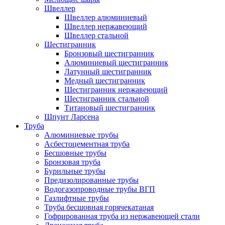
Швеллер
Швеллер алюминиевый
Швеллер нержавеющий
Швеллер стальной
Шестигранник
Бронзовый шестигранник
Алюминиевый шестигранник
Латунный шестигранник
Медный шестигранник
Шестигранник нержавеющий
Шестигранник стальной
Титановый шестигранник
Шпунт Ларсена
Труба
Алюминиевые трубы
Асбестоцементная труба
Бесшовные трубы
Бронзовая труба
Бурильные трубы
Предизолированные трубы
Водогазопроводные трубы ВГП
Газлифтные трубы
Труба бесшовная горячекатаная
Гофрированная труба из нержавеющей стали