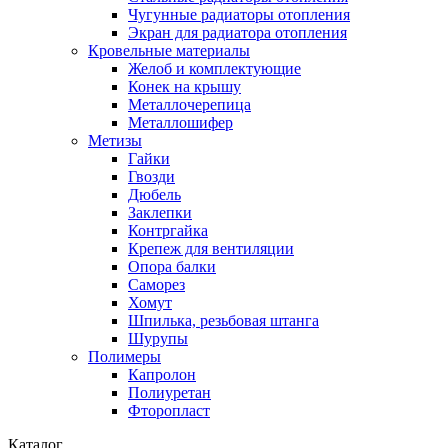
Чугунные радиаторы отопления
Экран для радиатора отопления
Кровельные материалы
Желоб и комплектующие
Конек на крышу
Металлочерепица
Металлошифер
Метизы
Гайки
Гвозди
Дюбель
Заклепки
Контргайка
Крепеж для вентиляции
Опора балки
Саморез
Хомут
Шпилька, резьбовая штанга
Шурупы
Полимеры
Капролон
Полиуретан
Фторопласт
Каталог