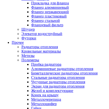
Прокладка для фланца
Фланец алюминиевый
Фланец нержавеющий
Фланец пластиковый
Фланец стальной
Фланцевый фильтр
Штуцер
Элеватор водоструйный
Футорки
Прочее
Радиаторы отопления
Кровельные материалы
Метизы
Полимеры
Пробка радиатора
Алюминиевые радиаторы отопления
Биметаллические радиаторы отопления
Стальные радиаторы отопления
Чугунные радиаторы отопления
Экран для радиатора отопления
Желоб и комплектующие
Конек на крышу
Металлочерепица
Металлошифер
Гайки