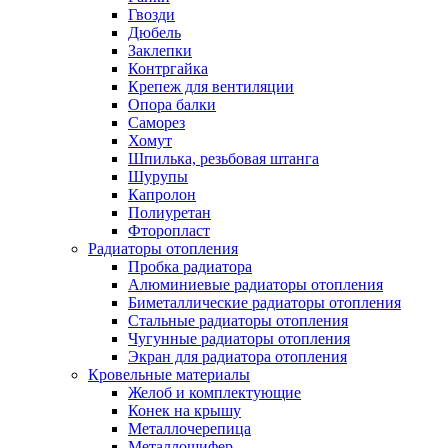
Гвозди
Дюбель
Заклепки
Контргайка
Крепеж для вентиляции
Опора балки
Саморез
Хомут
Шпилька, резьбовая штанга
Шурупы
Капролон
Полиуретан
Фторопласт
Радиаторы отопления
Пробка радиатора
Алюминиевые радиаторы отопления
Биметаллические радиаторы отопления
Стальные радиаторы отопления
Чугунные радиаторы отопления
Экран для радиатора отопления
Кровельные материалы
Желоб и комплектующие
Конек на крышу
Металлочерепица
Металлошифер