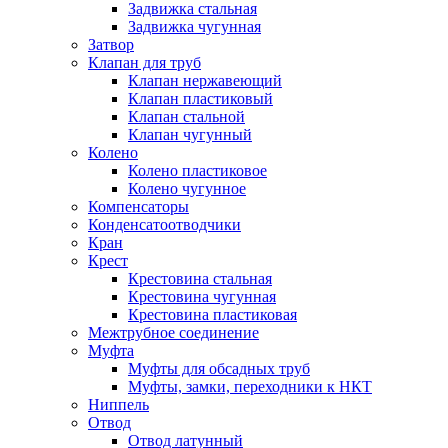
Задвижка стальная
Задвижка чугунная
Затвор
Клапан для труб
Клапан нержавеющий
Клапан пластиковый
Клапан стальной
Клапан чугунный
Колено
Колено пластиковое
Колено чугунное
Компенсаторы
Конденсатоотводчики
Кран
Крест
Крестовина стальная
Крестовина чугунная
Крестовина пластиковая
Межтрубное соединение
Муфта
Муфты для обсадных труб
Муфты, замки, переходники к НКТ
Ниппель
Отвод
Отвод латунный