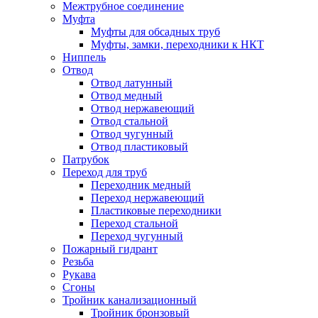
Межтрубное соединение
Муфта
Муфты для обсадных труб
Муфты, замки, переходники к НКТ
Ниппель
Отвод
Отвод латунный
Отвод медный
Отвод нержавеющий
Отвод стальной
Отвод чугунный
Отвод пластиковый
Патрубок
Переход для труб
Переходник медный
Переход нержавеющий
Пластиковые переходники
Переход стальной
Переход чугунный
Пожарный гидрант
Резьба
Рукава
Сгоны
Тройник канализационный
Тройник бронзовый