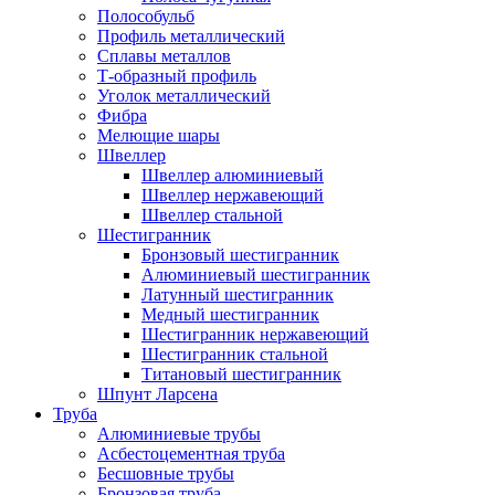
Полособульб
Профиль металлический
Сплавы металлов
Т-образный профиль
Уголок металлический
Фибра
Мелющие шары
Швеллер
Швеллер алюминиевый
Швеллер нержавеющий
Швеллер стальной
Шестигранник
Бронзовый шестигранник
Алюминиевый шестигранник
Латунный шестигранник
Медный шестигранник
Шестигранник нержавеющий
Шестигранник стальной
Титановый шестигранник
Шпунт Ларсена
Труба
Алюминиевые трубы
Асбестоцементная труба
Бесшовные трубы
Бронзовая труба