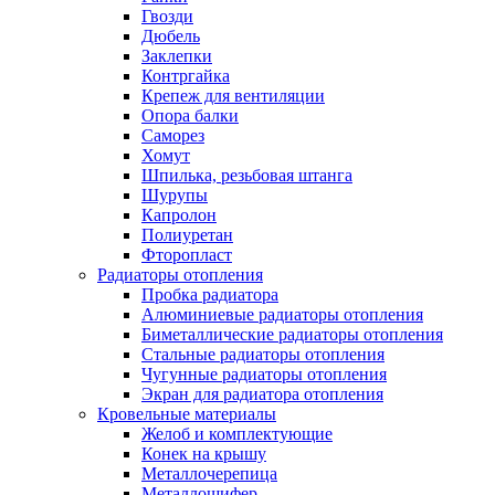
Гвозди
Дюбель
Заклепки
Контргайка
Крепеж для вентиляции
Опора балки
Саморез
Хомут
Шпилька, резьбовая штанга
Шурупы
Капролон
Полиуретан
Фторопласт
Радиаторы отопления
Пробка радиатора
Алюминиевые радиаторы отопления
Биметаллические радиаторы отопления
Стальные радиаторы отопления
Чугунные радиаторы отопления
Экран для радиатора отопления
Кровельные материалы
Желоб и комплектующие
Конек на крышу
Металлочерепица
Металлошифер