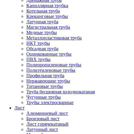
Дренажная труба
Капиллярная трубка
Котельная труба
Крекинговые трубы
Латунная труба
Магистральная труба
Медные трубы
Металлопластиковая труба
НКТ трубы
Обсадная труба
Оцинкованные трубы
ПВХ трубы
Полипропиленовые трубы
Полиэтиленовые трубы
Профильная труба
Нержавеющие трубы
Титановые трубы
Труба бесшовная холоднокатаная
Чугунные трубы
Трубы электросварные
Лист
Алюминиевый лист
Бронзовый лист
Лист горячекатаный
Латунный лист