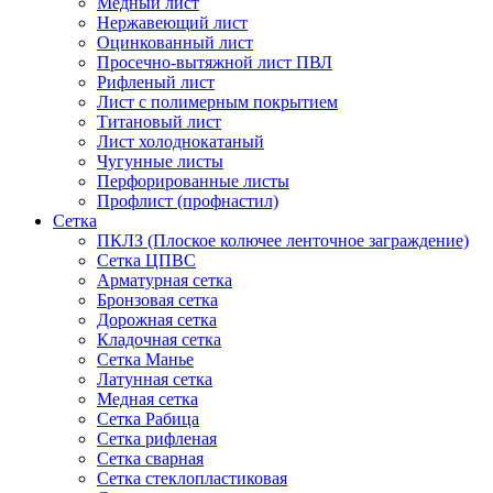
Медный лист
Нержавеющий лист
Оцинкованный лист
Просечно-вытяжной лист ПВЛ
Рифленый лист
Лист с полимерным покрытием
Титановый лист
Лист холоднокатаный
Чугунные листы
Перфорированные листы
Профлист (профнастил)
Сетка
ПКЛЗ (Плоское колючее ленточное заграждение)
Сетка ЦПВС
Арматурная сетка
Бронзовая сетка
Дорожная сетка
Кладочная сетка
Сетка Манье
Латунная сетка
Медная сетка
Сетка Рабица
Сетка рифленая
Сетка сварная
Сетка стеклопластиковая