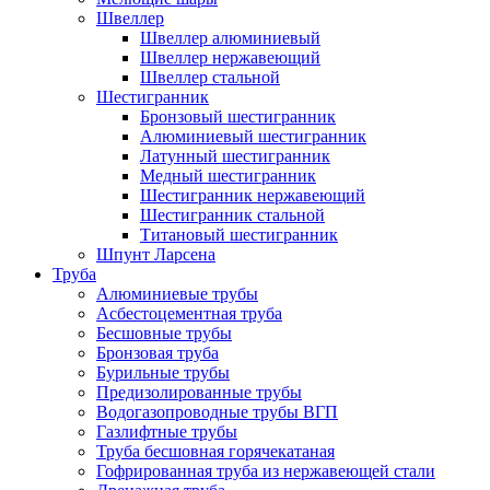
Швеллер
Швеллер алюминиевый
Швеллер нержавеющий
Швеллер стальной
Шестигранник
Бронзовый шестигранник
Алюминиевый шестигранник
Латунный шестигранник
Медный шестигранник
Шестигранник нержавеющий
Шестигранник стальной
Титановый шестигранник
Шпунт Ларсена
Труба
Алюминиевые трубы
Асбестоцементная труба
Бесшовные трубы
Бронзовая труба
Бурильные трубы
Предизолированные трубы
Водогазопроводные трубы ВГП
Газлифтные трубы
Труба бесшовная горячекатаная
Гофрированная труба из нержавеющей стали