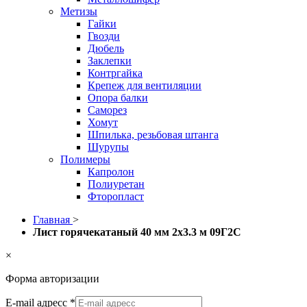
Метизы
Гайки
Гвозди
Дюбель
Заклепки
Контргайка
Крепеж для вентиляции
Опора балки
Саморез
Хомут
Шпилька, резьбовая штанга
Шурупы
Полимеры
Капролон
Полиуретан
Фторопласт
Главная
>
Лист горячекатаный 40 мм 2х3.3 м 09Г2С
×
Форма авторизации
E-mail адресс
*