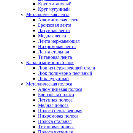
Круг титановый
Круг чугунный
Металлическая лента
Алюминиевая лента
Бронзовая лента
Латунная лента
Медная лента
Лента нержавеющая
Нихромовая лента
Лента стальная
Титановая лента
Канализационный люк
Люк из нержавеющей стали
Люк полимерно-песчаный
Люк чугунный
Металлическая полоса
Алюминиевая полоса
Бронзовая полоса
Латунная полоса
Медная полоса
Полоса нержавеющая
Нихромовая полоса
Полоса стальная
Титановая полоса
Полоса чугунная