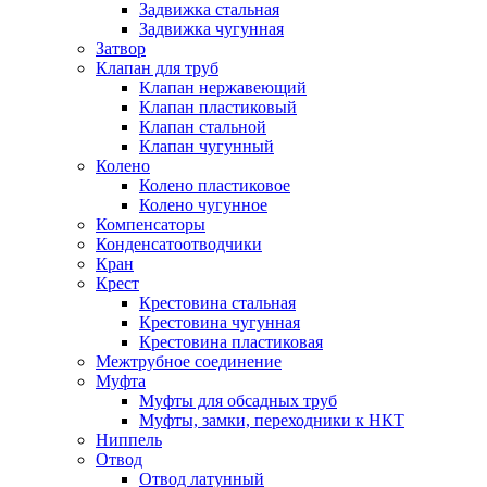
Задвижка стальная
Задвижка чугунная
Затвор
Клапан для труб
Клапан нержавеющий
Клапан пластиковый
Клапан стальной
Клапан чугунный
Колено
Колено пластиковое
Колено чугунное
Компенсаторы
Конденсатоотводчики
Кран
Крест
Крестовина стальная
Крестовина чугунная
Крестовина пластиковая
Межтрубное соединение
Муфта
Муфты для обсадных труб
Муфты, замки, переходники к НКТ
Ниппель
Отвод
Отвод латунный