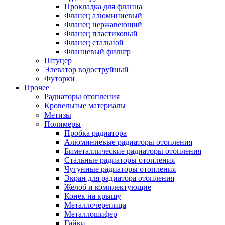
Прокладка для фланца
Фланец алюминиевый
Фланец нержавеющий
Фланец пластиковый
Фланец стальной
Фланцевый фильтр
Штуцер
Элеватор водоструйный
Футорки
Прочее
Радиаторы отопления
Кровельные материалы
Метизы
Полимеры
Пробка радиатора
Алюминиевые радиаторы отопления
Биметаллические радиаторы отопления
Стальные радиаторы отопления
Чугунные радиаторы отопления
Экран для радиатора отопления
Желоб и комплектующие
Конек на крышу
Металлочерепица
Металлошифер
Гайки