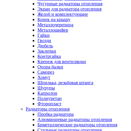
Чугунные радиаторы отопления
Экран для радиатора отопления
Желоб и комплектующие
Конек на крышу
Металлочерепица
Металлошифер
Гайки
Гвозди
Дюбель
Заклепки
Контргайка
Крепеж для вентиляции
Опора балки
Саморез
Хомут
Шпилька, резьбовая штанга
Шурупы
Капролон
Полиуретан
Фторопласт
Радиаторы отопления
Пробка радиатора
Алюминиевые радиаторы отопления
Биметаллические радиаторы отопления
Стальные радиаторы отопления