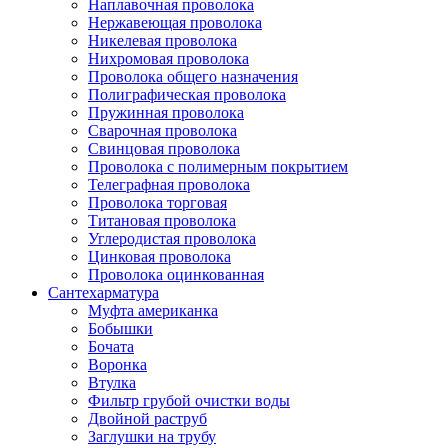
Наплавочная проволока
Нержавеющая проволока
Никелевая проволока
Нихромовая проволока
Проволока общего назначения
Полиграфическая проволока
Пружинная проволока
Сварочная проволока
Свинцовая проволока
Проволока с полимерным покрытием
Телеграфная проволока
Проволока торговая
Титановая проволока
Углеродистая проволока
Цинковая проволока
Проволока оцинкованная
Сантехарматура
Муфта американка
Бобышки
Бочата
Воронка
Втулка
Фильтр грубой очистки воды
Двойной раструб
Заглушки на трубу