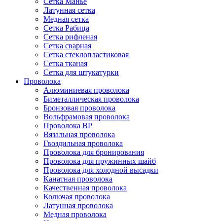
Сетка Манье
Латунная сетка
Медная сетка
Сетка Рабица
Сетка рифленая
Сетка сварная
Сетка стеклопластиковая
Сетка тканая
Сетка для штукатурки
Проволока
Алюминиевая проволока
Биметаллическая проволока
Бронзовая проволока
Вольфрамовая проволока
Проволока ВР
Вязальная проволока
Гвоздильная проволока
Проволока для бронирования
Проволока для пружинных шайб
Проволока для холодной высадки
Канатная проволока
Качественная проволока
Колючая проволока
Латунная проволока
Медная проволока