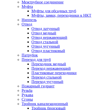
Межтрубное соединение
Муфта
Муфты для обсадных труб
Муфты, замки, переходники к НКТ
Ниппель
Отвод
Отвод латунный
Отвод медный
Отвод нержавеющий
Отвод стальной
Отвод чугунный
Отвод пластиковый
Патрубок
Переход для труб
Переходник медный
Переход нержавеющий
Пластиковые переходники
Переход стальной
Переход чугунный
Пожарный гидрант
Резьба
Рукава
Сгоны
Тройник канализационный
Тройник бронзовый