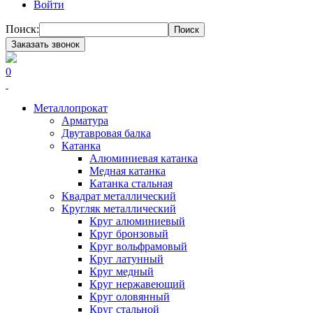
Войти
Поиск:
Поиск
Заказать звонок
0
Металлопрокат
Арматура
Двутавровая балка
Катанка
Алюминиевая катанка
Медная катанка
Катанка стальная
Квадрат металлический
Кругляк металлический
Круг алюминиевый
Круг бронзовый
Круг вольфрамовый
Круг латунный
Круг медный
Круг нержавеющий
Круг оловянный
Круг стальной