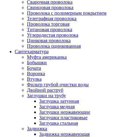
Сварочная проволока
Свинцовая проволока
Проволока с полимерным покрытием
Телеграфная проволока
Проволока торговая
Титановая проволока
Углеродистая проволока
Цинковая проволока
Проволока оцинкованная
Сантехарматура
Муфта американка
Бобышки
Бочата
Воронка
Втулка
Фильтр грубой очистки воды
Двойной раструб
Заглушки на трубу
Заглушка латунная
Заглушка медная
Заглушки нержавеющие
Заглушки пластиковые
Заглушка стальная
Задвижка
Задвижка нержавеющая