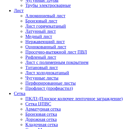
Чугунные трубы
Трубы электросварные
Лист
Алюминиевый лист
Бронзовый лист
Лист горячекатаный
Латунный лист
Медный лист
Нержавеющий лист
Оцинкованный лист
Просечно-вытяжной лист ПВЛ
Рифленый лист
Лист с полимерным покрытием
Титановый лист
Лист холоднокатаный
Чугунные листы
Перфорированные листы
Профлист (профнастил)
Сетка
ПКЛЗ (Плоское колючее ленточное заграждение)
Сетка ЦПВС
Арматурная сетка
Бронзовая сетка
Дорожная сетка
Кладочная сетка