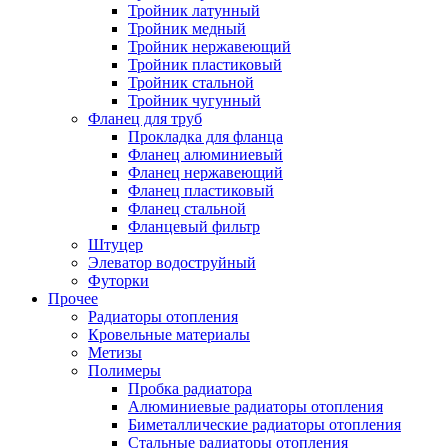
Тройник латунный
Тройник медный
Тройник нержавеющий
Тройник пластиковый
Тройник стальной
Тройник чугунный
Фланец для труб
Прокладка для фланца
Фланец алюминиевый
Фланец нержавеющий
Фланец пластиковый
Фланец стальной
Фланцевый фильтр
Штуцер
Элеватор водоструйный
Футорки
Прочее
Радиаторы отопления
Кровельные материалы
Метизы
Полимеры
Пробка радиатора
Алюминиевые радиаторы отопления
Биметаллические радиаторы отопления
Стальные радиаторы отопления