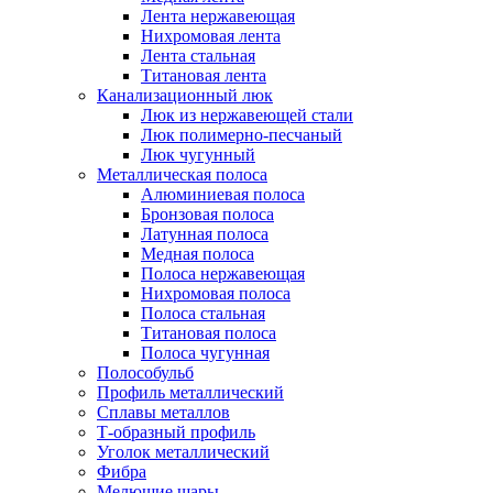
Лента нержавеющая
Нихромовая лента
Лента стальная
Титановая лента
Канализационный люк
Люк из нержавеющей стали
Люк полимерно-песчаный
Люк чугунный
Металлическая полоса
Алюминиевая полоса
Бронзовая полоса
Латунная полоса
Медная полоса
Полоса нержавеющая
Нихромовая полоса
Полоса стальная
Титановая полоса
Полоса чугунная
Полособульб
Профиль металлический
Сплавы металлов
Т-образный профиль
Уголок металлический
Фибра
Мелющие шары