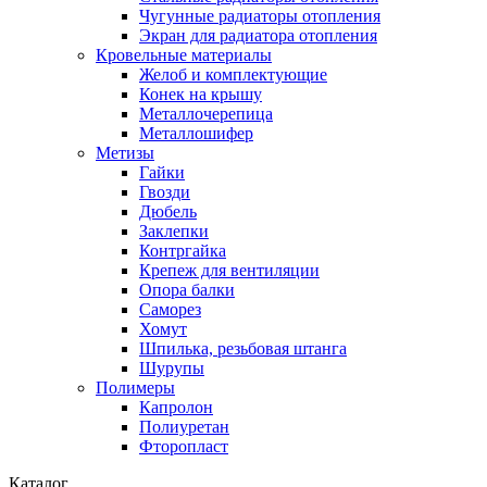
Чугунные радиаторы отопления
Экран для радиатора отопления
Кровельные материалы
Желоб и комплектующие
Конек на крышу
Металлочерепица
Металлошифер
Метизы
Гайки
Гвозди
Дюбель
Заклепки
Контргайка
Крепеж для вентиляции
Опора балки
Саморез
Хомут
Шпилька, резьбовая штанга
Шурупы
Полимеры
Капролон
Полиуретан
Фторопласт
Каталог