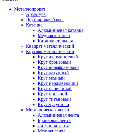
Металлопрокат
Арматура
Двутавровая балка
Катанка
Алюминиевая катанка
Медная катанка
Катанка стальная
Квадрат металлический
Кругляк металлический
Круг алюминиевый
Круг бронзовый
Круг вольфрамовый
Круг латунный
Круг медный
Круг нержавеющий
Круг оловянный
Круг стальной
Круг титановый
Круг чугунный
Металлическая лента
Алюминиевая лента
Бронзовая лента
Латунная лента
Медная лента