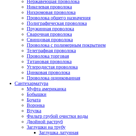
Нержавеющая проволока
Никелевая проволока
Нихромовая проволока
Проволока общего назначения
Полиграфическая проволока
Пружинная проволока
Сварочная проволока
Свинцовая проволока
Проволока с полимерным покрытием
Телеграфная проволока
Проволока торговая
Титановая проволока
Углеродистая проволока
Цинковая проволока
Проволока оцинкованная
Сантехарматура
Муфта американка
Бобышки
Бочата
Воронка
Втулка
Фильтр грубой очистки воды
Двойной раструб
Заглушки на трубу
Заглушка латунная