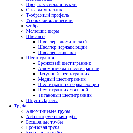
Профиль металлический
Сплавы металлов
Т-образный профиль
Уголок металлический
Фибра
Мелющие шары
Швеллер
Швеллер алюминиевый
Швеллер нержавеющий
Швеллер стальной
Шестигранник
Бронзовый шестигранник
Алюминиевый шестигранник
Латунный шестигранник
Медный шестигранник
Шестигранник нержавеющий
Шестигранник стальной
Титановый шестигранник
Шпунт Ларсена
Труба
Алюминиевые трубы
Асбестоцементная труба
Бесшовные трубы
Бронзовая труба
Бурильные трубы