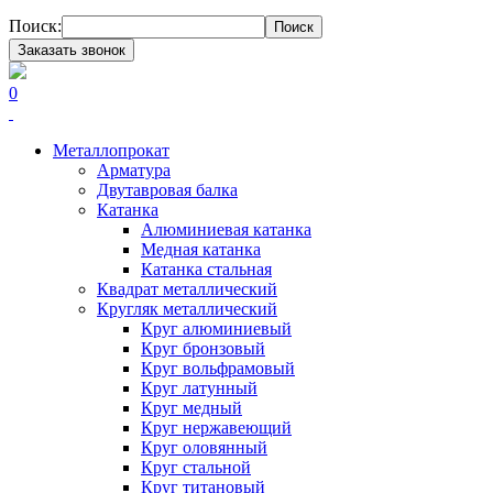
Поиск:
Поиск
Заказать звонок
0
Металлопрокат
Арматура
Двутавровая балка
Катанка
Алюминиевая катанка
Медная катанка
Катанка стальная
Квадрат металлический
Кругляк металлический
Круг алюминиевый
Круг бронзовый
Круг вольфрамовый
Круг латунный
Круг медный
Круг нержавеющий
Круг оловянный
Круг стальной
Круг титановый