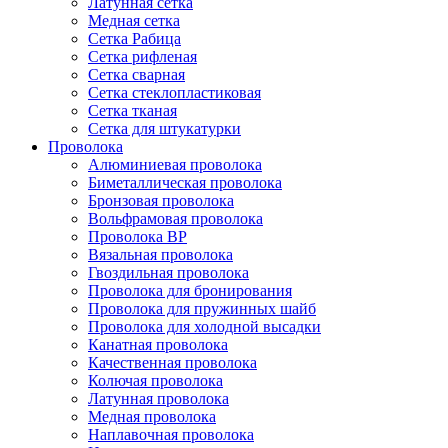
Латунная сетка
Медная сетка
Сетка Рабица
Сетка рифленая
Сетка сварная
Сетка стеклопластиковая
Сетка тканая
Сетка для штукатурки
Проволока
Алюминиевая проволока
Биметаллическая проволока
Бронзовая проволока
Вольфрамовая проволока
Проволока ВР
Вязальная проволока
Гвоздильная проволока
Проволока для бронирования
Проволока для пружинных шайб
Проволока для холодной высадки
Канатная проволока
Качественная проволока
Колючая проволока
Латунная проволока
Медная проволока
Наплавочная проволока