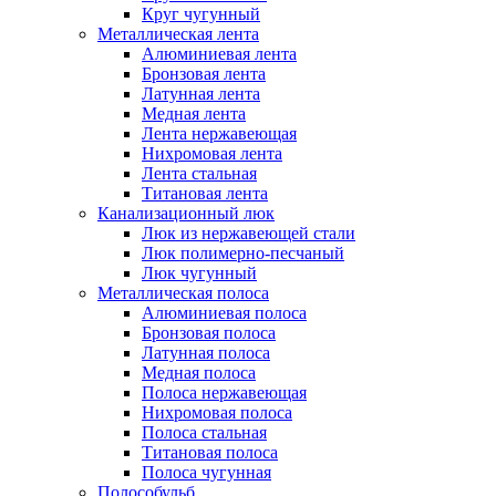
Круг чугунный
Металлическая лента
Алюминиевая лента
Бронзовая лента
Латунная лента
Медная лента
Лента нержавеющая
Нихромовая лента
Лента стальная
Титановая лента
Канализационный люк
Люк из нержавеющей стали
Люк полимерно-песчаный
Люк чугунный
Металлическая полоса
Алюминиевая полоса
Бронзовая полоса
Латунная полоса
Медная полоса
Полоса нержавеющая
Нихромовая полоса
Полоса стальная
Титановая полоса
Полоса чугунная
Полособульб