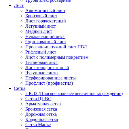
Трубы электросварные
Лист
Алюминиевый лист
Бронзовый лист
Лист горячекатаный
Латунный лист
Медный лист
Нержавеющий лист
Оцинкованный лист
Просечно-вытяжной лист ПВЛ
Рифленый лист
Лист с полимерным покрытием
Титановый лист
Лист холоднокатаный
Чугунные листы
Перфорированные листы
Профлист (профнастил)
Сетка
ПКЛЗ (Плоское колючее ленточное заграждение)
Сетка ЦПВС
Арматурная сетка
Бронзовая сетка
Дорожная сетка
Кладочная сетка
Сетка Манье