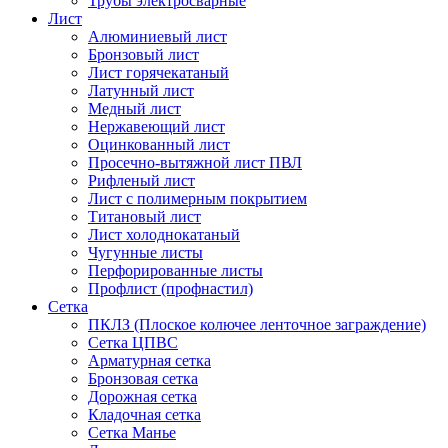
Трубы электросварные
Лист
Алюминиевый лист
Бронзовый лист
Лист горячекатаный
Латунный лист
Медный лист
Нержавеющий лист
Оцинкованный лист
Просечно-вытяжной лист ПВЛ
Рифленый лист
Лист с полимерным покрытием
Титановый лист
Лист холоднокатаный
Чугунные листы
Перфорированные листы
Профлист (профнастил)
Сетка
ПКЛЗ (Плоское колючее ленточное заграждение)
Сетка ЦПВС
Арматурная сетка
Бронзовая сетка
Дорожная сетка
Кладочная сетка
Сетка Манье