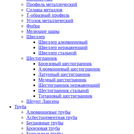
Профиль металлический
Сплавы металлов
Т-образный профиль
Уголок металлический
Фибра
Мелющие шары
Швеллер
Швеллер алюминиевый
Швеллер нержавеющий
Швеллер стальной
Шестигранник
Бронзовый шестигранник
Алюминиевый шестигранник
Латунный шестигранник
Медный шестигранник
Шестигранник нержавеющий
Шестигранник стальной
Титановый шестигранник
Шпунт Ларсена
Труба
Алюминиевые трубы
Асбестоцементная труба
Бесшовные трубы
Бронзовая труба
Бурильные трубы