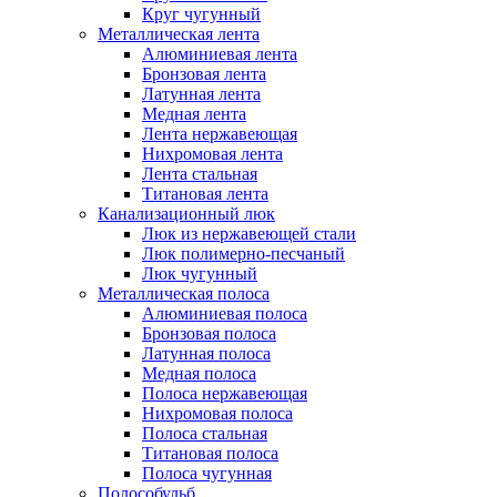
Круг чугунный
Металлическая лента
Алюминиевая лента
Бронзовая лента
Латунная лента
Медная лента
Лента нержавеющая
Нихромовая лента
Лента стальная
Титановая лента
Канализационный люк
Люк из нержавеющей стали
Люк полимерно-песчаный
Люк чугунный
Металлическая полоса
Алюминиевая полоса
Бронзовая полоса
Латунная полоса
Медная полоса
Полоса нержавеющая
Нихромовая полоса
Полоса стальная
Титановая полоса
Полоса чугунная
Полособульб