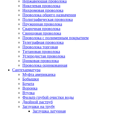
Нержавеющая проволока
Никелевая проволока
Нихромовая проволока
Проволока общего назначения
Полиграфическая проволока
Пружинная проволока
Сварочная проволока
Свинцовая проволока
Проволока с полимерным покрытием
Телеграфная проволока
Проволока торговая
Титановая проволока
Углеродистая проволока
Цинковая проволока
Проволока оцинкованная
Сантехарматура
Муфта американка
Бобышки
Бочата
Воронка
Втулка
Фильтр грубой очистки воды
Двойной раструб
Заглушки на трубу
Заглушка латунная