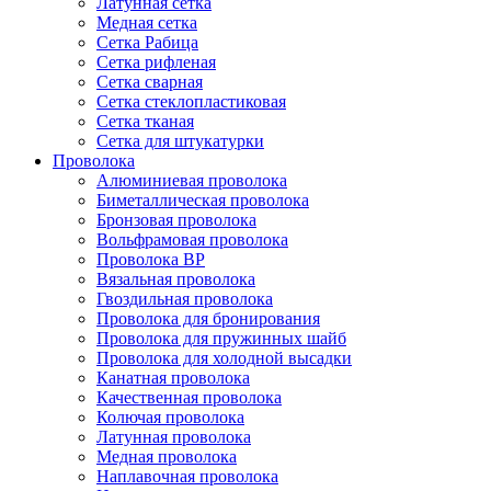
Латунная сетка
Медная сетка
Сетка Рабица
Сетка рифленая
Сетка сварная
Сетка стеклопластиковая
Сетка тканая
Сетка для штукатурки
Проволока
Алюминиевая проволока
Биметаллическая проволока
Бронзовая проволока
Вольфрамовая проволока
Проволока ВР
Вязальная проволока
Гвоздильная проволока
Проволока для бронирования
Проволока для пружинных шайб
Проволока для холодной высадки
Канатная проволока
Качественная проволока
Колючая проволока
Латунная проволока
Медная проволока
Наплавочная проволока