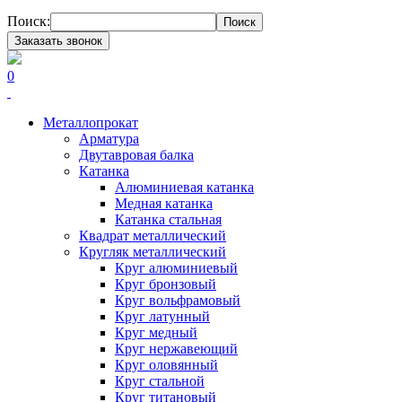
Поиск:
Поиск
Заказать звонок
0
Металлопрокат
Арматура
Двутавровая балка
Катанка
Алюминиевая катанка
Медная катанка
Катанка стальная
Квадрат металлический
Кругляк металлический
Круг алюминиевый
Круг бронзовый
Круг вольфрамовый
Круг латунный
Круг медный
Круг нержавеющий
Круг оловянный
Круг стальной
Круг титановый