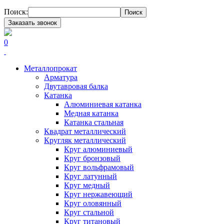
Поиск:
Поиск
Заказать звонок
0
Металлопрокат
Арматура
Двутавровая балка
Катанка
Алюминиевая катанка
Медная катанка
Катанка стальная
Квадрат металлический
Кругляк металлический
Круг алюминиевый
Круг бронзовый
Круг вольфрамовый
Круг латунный
Круг медный
Круг нержавеющий
Круг оловянный
Круг стальной
Круг титановый