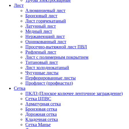
Трубы электросварные
Лист
Алюминиевый лист
Бронзовый лист
Лист горячекатаный
Латунный лист
Медный лист
Нержавеющий лист
Оцинкованный лист
Просечно-вытяжной лист ПВЛ
Рифленый лист
Лист с полимерным покрытием
Титановый лист
Лист холоднокатаный
Чугунные листы
Перфорированные листы
Профлист (профнастил)
Сетка
ПКЛЗ (Плоское колючее ленточное заграждение)
Сетка ЦПВС
Арматурная сетка
Бронзовая сетка
Дорожная сетка
Кладочная сетка
Сетка Манье