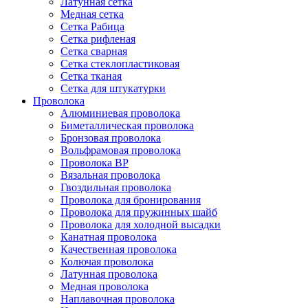
Латунная сетка
Медная сетка
Сетка Рабица
Сетка рифленая
Сетка сварная
Сетка стеклопластиковая
Сетка тканая
Сетка для штукатурки
Проволока
Алюминиевая проволока
Биметаллическая проволока
Бронзовая проволока
Вольфрамовая проволока
Проволока ВР
Вязальная проволока
Гвоздильная проволока
Проволока для бронирования
Проволока для пружинных шайб
Проволока для холодной высадки
Канатная проволока
Качественная проволока
Колючая проволока
Латунная проволока
Медная проволока
Наплавочная проволока