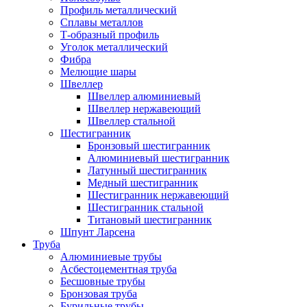
Профиль металлический
Сплавы металлов
Т-образный профиль
Уголок металлический
Фибра
Мелющие шары
Швеллер
Швеллер алюминиевый
Швеллер нержавеющий
Швеллер стальной
Шестигранник
Бронзовый шестигранник
Алюминиевый шестигранник
Латунный шестигранник
Медный шестигранник
Шестигранник нержавеющий
Шестигранник стальной
Титановый шестигранник
Шпунт Ларсена
Труба
Алюминиевые трубы
Асбестоцементная труба
Бесшовные трубы
Бронзовая труба
Бурильные трубы