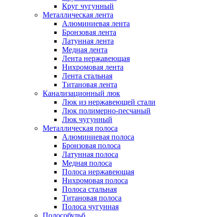
Круг чугунный
Металлическая лента
Алюминиевая лента
Бронзовая лента
Латунная лента
Медная лента
Лента нержавеющая
Нихромовая лента
Лента стальная
Титановая лента
Канализационный люк
Люк из нержавеющей стали
Люк полимерно-песчаный
Люк чугунный
Металлическая полоса
Алюминиевая полоса
Бронзовая полоса
Латунная полоса
Медная полоса
Полоса нержавеющая
Нихромовая полоса
Полоса стальная
Титановая полоса
Полоса чугунная
Полособульб