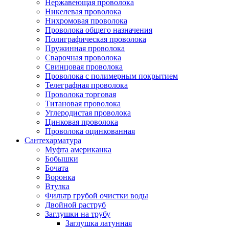
Нержавеющая проволока
Никелевая проволока
Нихромовая проволока
Проволока общего назначения
Полиграфическая проволока
Пружинная проволока
Сварочная проволока
Свинцовая проволока
Проволока с полимерным покрытием
Телеграфная проволока
Проволока торговая
Титановая проволока
Углеродистая проволока
Цинковая проволока
Проволока оцинкованная
Сантехарматура
Муфта американка
Бобышки
Бочата
Воронка
Втулка
Фильтр грубой очистки воды
Двойной раструб
Заглушки на трубу
Заглушка латунная