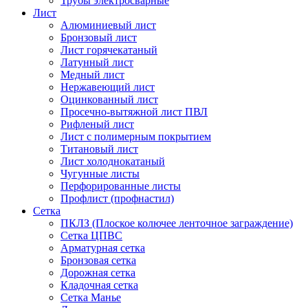
Трубы электросварные
Лист
Алюминиевый лист
Бронзовый лист
Лист горячекатаный
Латунный лист
Медный лист
Нержавеющий лист
Оцинкованный лист
Просечно-вытяжной лист ПВЛ
Рифленый лист
Лист с полимерным покрытием
Титановый лист
Лист холоднокатаный
Чугунные листы
Перфорированные листы
Профлист (профнастил)
Сетка
ПКЛЗ (Плоское колючее ленточное заграждение)
Сетка ЦПВС
Арматурная сетка
Бронзовая сетка
Дорожная сетка
Кладочная сетка
Сетка Манье