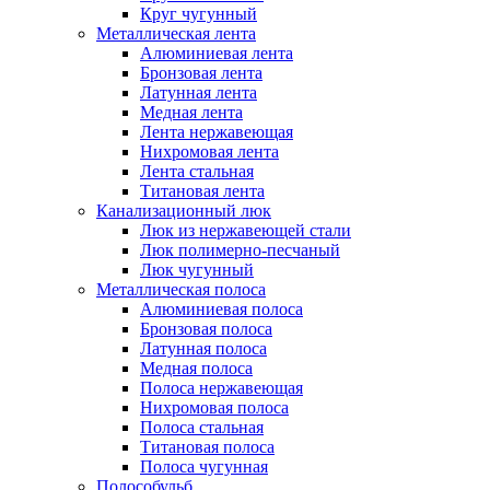
Круг чугунный
Металлическая лента
Алюминиевая лента
Бронзовая лента
Латунная лента
Медная лента
Лента нержавеющая
Нихромовая лента
Лента стальная
Титановая лента
Канализационный люк
Люк из нержавеющей стали
Люк полимерно-песчаный
Люк чугунный
Металлическая полоса
Алюминиевая полоса
Бронзовая полоса
Латунная полоса
Медная полоса
Полоса нержавеющая
Нихромовая полоса
Полоса стальная
Титановая полоса
Полоса чугунная
Полособульб