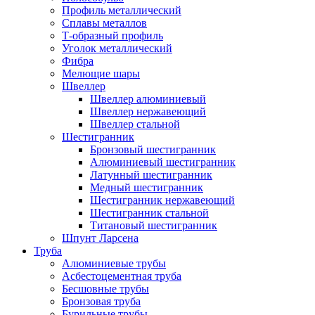
Профиль металлический
Сплавы металлов
Т-образный профиль
Уголок металлический
Фибра
Мелющие шары
Швеллер
Швеллер алюминиевый
Швеллер нержавеющий
Швеллер стальной
Шестигранник
Бронзовый шестигранник
Алюминиевый шестигранник
Латунный шестигранник
Медный шестигранник
Шестигранник нержавеющий
Шестигранник стальной
Титановый шестигранник
Шпунт Ларсена
Труба
Алюминиевые трубы
Асбестоцементная труба
Бесшовные трубы
Бронзовая труба
Бурильные трубы