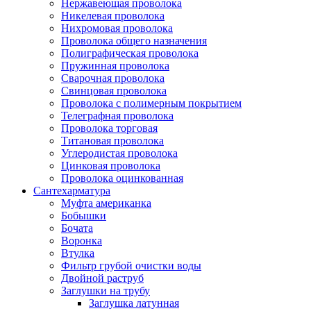
Нержавеющая проволока
Никелевая проволока
Нихромовая проволока
Проволока общего назначения
Полиграфическая проволока
Пружинная проволока
Сварочная проволока
Свинцовая проволока
Проволока с полимерным покрытием
Телеграфная проволока
Проволока торговая
Титановая проволока
Углеродистая проволока
Цинковая проволока
Проволока оцинкованная
Сантехарматура
Муфта американка
Бобышки
Бочата
Воронка
Втулка
Фильтр грубой очистки воды
Двойной раструб
Заглушки на трубу
Заглушка латунная