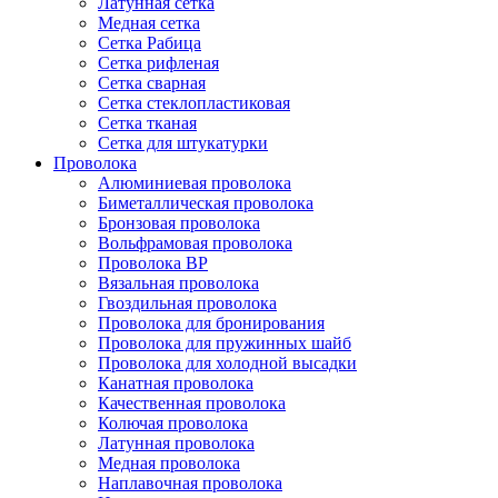
Латунная сетка
Медная сетка
Сетка Рабица
Сетка рифленая
Сетка сварная
Сетка стеклопластиковая
Сетка тканая
Сетка для штукатурки
Проволока
Алюминиевая проволока
Биметаллическая проволока
Бронзовая проволока
Вольфрамовая проволока
Проволока ВР
Вязальная проволока
Гвоздильная проволока
Проволока для бронирования
Проволока для пружинных шайб
Проволока для холодной высадки
Канатная проволока
Качественная проволока
Колючая проволока
Латунная проволока
Медная проволока
Наплавочная проволока