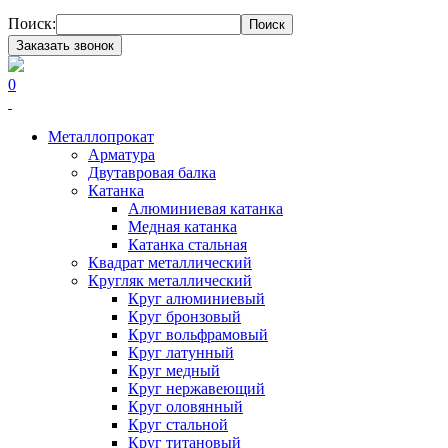
Поиск:
Поиск
Заказать звонок
0
Металлопрокат
Арматура
Двутавровая балка
Катанка
Алюминиевая катанка
Медная катанка
Катанка стальная
Квадрат металлический
Кругляк металлический
Круг алюминиевый
Круг бронзовый
Круг вольфрамовый
Круг латунный
Круг медный
Круг нержавеющий
Круг оловянный
Круг стальной
Круг титановый