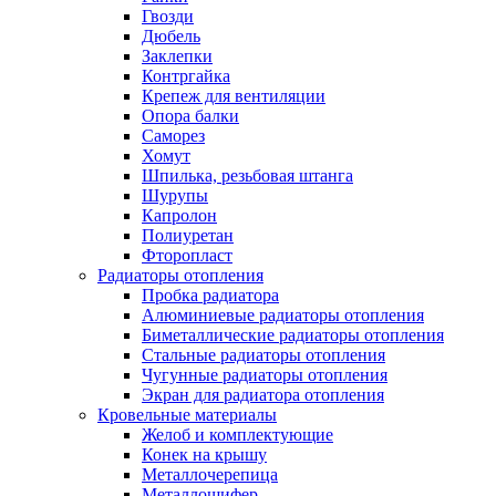
Гвозди
Дюбель
Заклепки
Контргайка
Крепеж для вентиляции
Опора балки
Саморез
Хомут
Шпилька, резьбовая штанга
Шурупы
Капролон
Полиуретан
Фторопласт
Радиаторы отопления
Пробка радиатора
Алюминиевые радиаторы отопления
Биметаллические радиаторы отопления
Стальные радиаторы отопления
Чугунные радиаторы отопления
Экран для радиатора отопления
Кровельные материалы
Желоб и комплектующие
Конек на крышу
Металлочерепица
Металлошифер