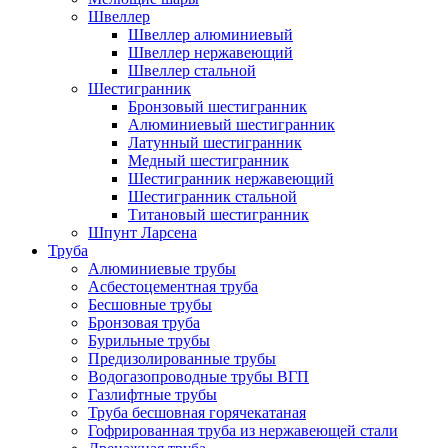
Швеллер
Швеллер алюминиевый
Швеллер нержавеющий
Швеллер стальной
Шестигранник
Бронзовый шестигранник
Алюминиевый шестигранник
Латунный шестигранник
Медный шестигранник
Шестигранник нержавеющий
Шестигранник стальной
Титановый шестигранник
Шпунт Ларсена
Труба
Алюминиевые трубы
Асбестоцементная труба
Бесшовные трубы
Бронзовая труба
Бурильные трубы
Предизолированные трубы
Водогазопроводные трубы ВГП
Газлифтные трубы
Труба бесшовная горячекатаная
Гофрированная труба из нержавеющей стали