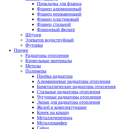
Прокладка для фланца
Фланец алюминиевый
Фланец нержавеющий
Фланец пластиковый
Фланец стальной
Фланцевый фильтр
Штуцер
Элеватор водоструйный
Футорки
Прочее
Радиаторы отопления
Кровельные материалы
Метизы
Полимеры
Пробка радиатора
Алюминиевые радиаторы отопления
Биметаллические радиаторы отопления
Стальные радиаторы отопления
Чугунные радиаторы отопления
Экран для радиатора отопления
Желоб и комплектующие
Конек на крышу
Металлочерепица
Металлошифер
Гайки