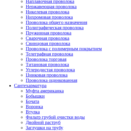
Наплавочная проволока
Нержавеющая проволока
Никелевая проволока
Нихромовая проволока
Проволока общего назначения
Полиграфическая проволока
Пружинная проволока
Сварочная проволока
Свинцовая проволока
Проволока с полимерным покрытием
Телеграфная проволока
Проволока торговая
Титановая проволока
Углеродистая проволока
Цинковая проволока
Проволока оцинкованная
Сантехарматура
Муфта американка
Бобышки
Бочата
Воронка
Втулка
Фильтр грубой очистки воды
Двойной раструб
Заглушки на трубу