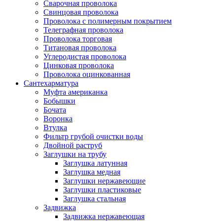
Сварочная проволока
Свинцовая проволока
Проволока с полимерным покрытием
Телеграфная проволока
Проволока торговая
Титановая проволока
Углеродистая проволока
Цинковая проволока
Проволока оцинкованная
Сантехарматура
Муфта американка
Бобышки
Бочата
Воронка
Втулка
Фильтр грубой очистки воды
Двойной раструб
Заглушки на трубу
Заглушка латунная
Заглушка медная
Заглушки нержавеющие
Заглушки пластиковые
Заглушка стальная
Задвижка
Задвижка нержавеющая