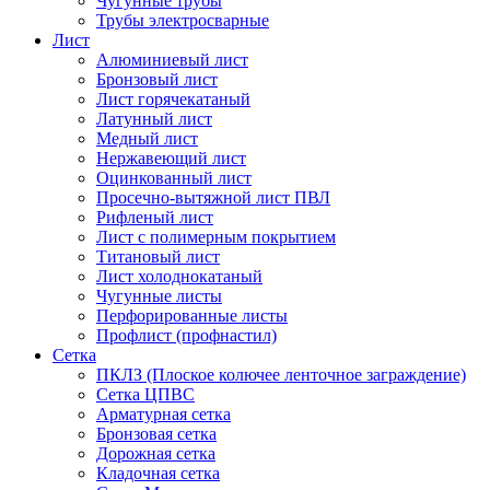
Чугунные трубы
Трубы электросварные
Лист
Алюминиевый лист
Бронзовый лист
Лист горячекатаный
Латунный лист
Медный лист
Нержавеющий лист
Оцинкованный лист
Просечно-вытяжной лист ПВЛ
Рифленый лист
Лист с полимерным покрытием
Титановый лист
Лист холоднокатаный
Чугунные листы
Перфорированные листы
Профлист (профнастил)
Сетка
ПКЛЗ (Плоское колючее ленточное заграждение)
Сетка ЦПВС
Арматурная сетка
Бронзовая сетка
Дорожная сетка
Кладочная сетка