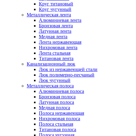
Круг титановый
Круг чугунный
Металлическая лента
Алюминиевая лента
Бронзовая лента
Латунная лента
Медная лента
Лента нержавеющая
Нихромовая лента
Лента стальная
Титановая лента
Канализационный люк
Люк из нержавеющей стали
Люк полимерно-песчаный
Люк чугунный
Металлическая полоса
Алюминиевая полоса
Бронзовая полоса
Латунная полоса
Медная полоса
Полоса нержавеющая
Нихромовая полоса
Полоса стальная
Титановая полоса
Полоса чугунная