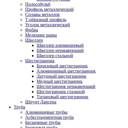
Полособульб
Профиль металлический
Сплавы металлов
Т-образный профиль
Уголок металлический
Фибра
Мелющие шары
Швеллер
Швеллер алюминиевый
Швеллер нержавеющий
Швеллер стальной
Шестигранник
Бронзовый шестигранник
Алюминиевый шестигранник
Латунный шестигранник
Медный шестигранник
Шестигранник нержавеющий
Шестигранник стальной
Титановый шестигранник
Шпунт Ларсена
Труба
Алюминиевые трубы
Асбестоцементная труба
Бесшовные трубы
Бронзовая труба