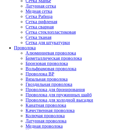
Сетка Манье
Латунная сетка
Медная сетка
Сетка Рабица
Сетка рифленая
Сетка сварная
Сетка стеклопластиковая
Сетка тканая
Сетка для штукатурки
Проволока
Алюминиевая проволока
Биметаллическая проволока
Бронзовая проволока
Вольфрамовая проволока
Проволока ВР
Вязальная проволока
Гвоздильная проволока
Проволока для бронирования
Проволока для пружинных шайб
Проволока для холодной высадки
Канатная проволока
Качественная проволока
Колючая проволока
Латунная проволока
Медная проволока