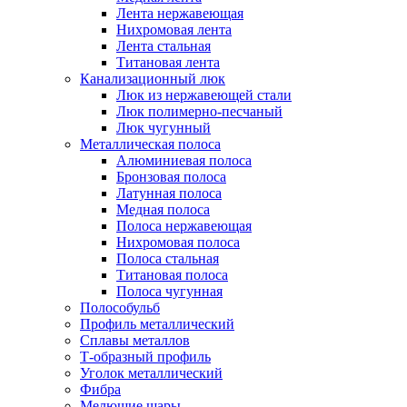
Лента нержавеющая
Нихромовая лента
Лента стальная
Титановая лента
Канализационный люк
Люк из нержавеющей стали
Люк полимерно-песчаный
Люк чугунный
Металлическая полоса
Алюминиевая полоса
Бронзовая полоса
Латунная полоса
Медная полоса
Полоса нержавеющая
Нихромовая полоса
Полоса стальная
Титановая полоса
Полоса чугунная
Полособульб
Профиль металлический
Сплавы металлов
Т-образный профиль
Уголок металлический
Фибра
Мелющие шары