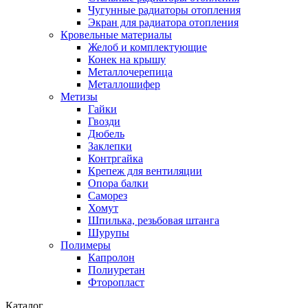
Чугунные радиаторы отопления
Экран для радиатора отопления
Кровельные материалы
Желоб и комплектующие
Конек на крышу
Металлочерепица
Металлошифер
Метизы
Гайки
Гвозди
Дюбель
Заклепки
Контргайка
Крепеж для вентиляции
Опора балки
Саморез
Хомут
Шпилька, резьбовая штанга
Шурупы
Полимеры
Капролон
Полиуретан
Фторопласт
Каталог