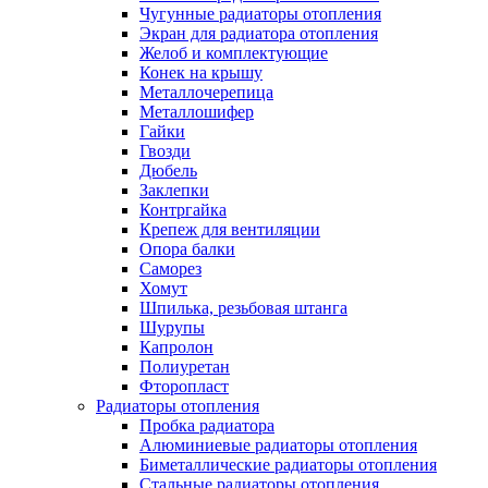
Чугунные радиаторы отопления
Экран для радиатора отопления
Желоб и комплектующие
Конек на крышу
Металлочерепица
Металлошифер
Гайки
Гвозди
Дюбель
Заклепки
Контргайка
Крепеж для вентиляции
Опора балки
Саморез
Хомут
Шпилька, резьбовая штанга
Шурупы
Капролон
Полиуретан
Фторопласт
Радиаторы отопления
Пробка радиатора
Алюминиевые радиаторы отопления
Биметаллические радиаторы отопления
Стальные радиаторы отопления