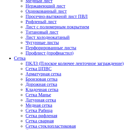
Медный лист
Нержавеющий лист
Оцинкованный лист
Просечно-вытяжной лист ПВЛ
Рифленый лист
Лист с полимерным покрытием
Титановый лист
Лист холоднокатаный
Чугунные листы
Перфорированные листы
Профлист (профнастил)
Сетка
ПКЛЗ (Плоское колючее ленточное заграждение)
Сетка ЦПВС
Арматурная сетка
Бронзовая сетка
Дорожная сетка
Кладочная сетка
Сетка Манье
Латунная сетка
Медная сетка
Сетка Рабица
Сетка рифленая
Сетка сварная
Сетка стеклопластиковая