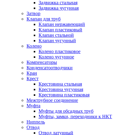
Задвижка стальная
Задвижка чугунная
Затвор
Клапан для труб
Клапан нержавеющий
Клапан пластиковый
Клапан стальной
Клапан чугунный
Колено
Колено пластиковое
Колено чугунное
Компенсаторы
Конденсатоотводчики
Кран
Крест
Крестовина стальная
Крестовина чугунная
Крестовина пластиковая
Межтрубное соединение
Муфта
Муфты для обсадных труб
Муфты, замки, переходники к НКТ
Ниппель
Отвод
Отвод латунный