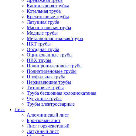
Дренажная труба
Капиллярная трубка
Котельная труба
Крекинговые трубы
Латунная труба
Магистральная труба
Медные трубы
Металлопластиковая труба
НКТ трубы
Обсадная труба
Оцинкованные трубы
ПВХ трубы
Полипропиленовые трубы
Полиэтиленовые трубы
Профильная труба
Нержавеющие трубы
Титановые трубы
Труба бесшовная холоднокатаная
Чугунные трубы
Трубы электросварные
Лист
Алюминиевый лист
Бронзовый лист
Лист горячекатаный
Латунный лист