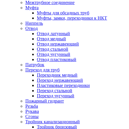
Межтрубное соединение
Муфта
Муфты для обсадных труб
Муфты, замки, переходники к НКТ
Ниппель
Отвод
Отвод латунный
Отвод медный
Отвод нержавеющий
Отвод стальной
Отвод чугунный
Отвод пластиковый
Патрубок
Переход для труб
Переходник медный
Переход нержавеющий
Пластиковые переходники
Переход стальной
Переход чугунный
Пожарный гидрант
Резьба
Рукава
Сгоны
Тройник канализационный
Тройник бронзовый