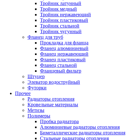
Тройник латунный
Тройник медный
Тройник нержавеющий
Тройник пластиковый
Тройник стальной
Тройник чугунный
Фланец для труб
Прокладка для фланца
Фланец алюминиевый
Фланец нержавеющий
Фланец пластиковый
Фланец стальной
Фланцевый фильтр
Штуцер
Элеватор водоструйный
Футорки
Прочее
Радиаторы отопления
Кровельные материалы
Метизы
Полимеры
Пробка радиатора
Алюминиевые радиаторы отопления
Биметаллические радиаторы отопления
Стальные радиаторы отопления