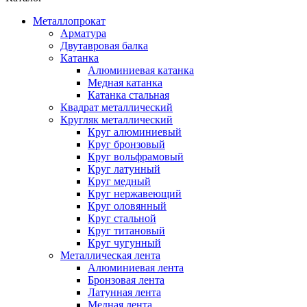
Металлопрокат
Арматура
Двутавровая балка
Катанка
Алюминиевая катанка
Медная катанка
Катанка стальная
Квадрат металлический
Кругляк металлический
Круг алюминиевый
Круг бронзовый
Круг вольфрамовый
Круг латунный
Круг медный
Круг нержавеющий
Круг оловянный
Круг стальной
Круг титановый
Круг чугунный
Металлическая лента
Алюминиевая лента
Бронзовая лента
Латунная лента
Медная лента