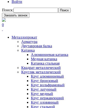
Войти
Поиск:
Поиск
Заказать звонок
0
Металлопрокат
Арматура
Двутавровая балка
Катанка
Алюминиевая катанка
Медная катанка
Катанка стальная
Квадрат металлический
Кругляк металлический
Круг алюминиевый
Круг бронзовый
Круг вольфрамовый
Круг латунный
Круг медный
Круг нержавеющий
Круг оловянный
Круг стальной