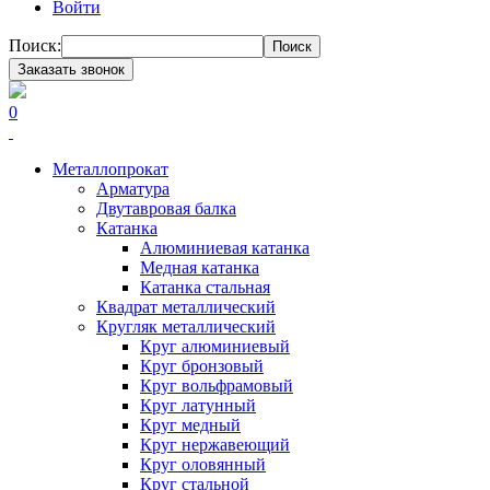
Войти
Поиск:
Поиск
Заказать звонок
0
Металлопрокат
Арматура
Двутавровая балка
Катанка
Алюминиевая катанка
Медная катанка
Катанка стальная
Квадрат металлический
Кругляк металлический
Круг алюминиевый
Круг бронзовый
Круг вольфрамовый
Круг латунный
Круг медный
Круг нержавеющий
Круг оловянный
Круг стальной