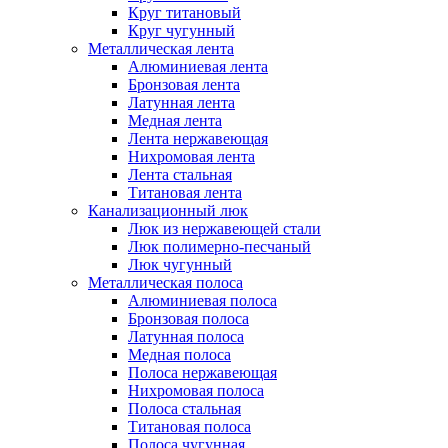
Круг титановый
Круг чугунный
Металлическая лента
Алюминиевая лента
Бронзовая лента
Латунная лента
Медная лента
Лента нержавеющая
Нихромовая лента
Лента стальная
Титановая лента
Канализационный люк
Люк из нержавеющей стали
Люк полимерно-песчаный
Люк чугунный
Металлическая полоса
Алюминиевая полоса
Бронзовая полоса
Латунная полоса
Медная полоса
Полоса нержавеющая
Нихромовая полоса
Полоса стальная
Титановая полоса
Полоса чугунная