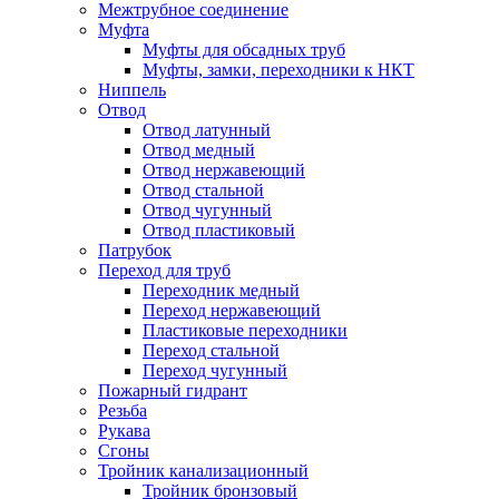
Межтрубное соединение
Муфта
Муфты для обсадных труб
Муфты, замки, переходники к НКТ
Ниппель
Отвод
Отвод латунный
Отвод медный
Отвод нержавеющий
Отвод стальной
Отвод чугунный
Отвод пластиковый
Патрубок
Переход для труб
Переходник медный
Переход нержавеющий
Пластиковые переходники
Переход стальной
Переход чугунный
Пожарный гидрант
Резьба
Рукава
Сгоны
Тройник канализационный
Тройник бронзовый