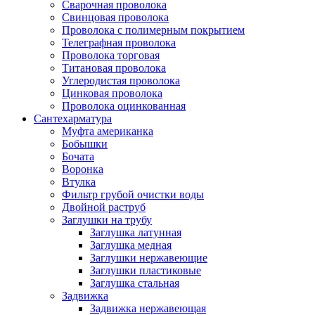
Сварочная проволока
Свинцовая проволока
Проволока с полимерным покрытием
Телеграфная проволока
Проволока торговая
Титановая проволока
Углеродистая проволока
Цинковая проволока
Проволока оцинкованная
Сантехарматура
Муфта американка
Бобышки
Бочата
Воронка
Втулка
Фильтр грубой очистки воды
Двойной раструб
Заглушки на трубу
Заглушка латунная
Заглушка медная
Заглушки нержавеющие
Заглушки пластиковые
Заглушка стальная
Задвижка
Задвижка нержавеющая