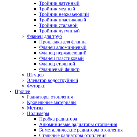
Тройник латунный
Тройник медный
Тройник нержавеющий
Тройник пластиковый
Тройник стальной
Тройник чугунный
Фланец для труб
Прокладка для фланца
Фланец алюминиевый
Фланец нержавеющий
Фланец пластиковый
Фланец стальной
Фланцевый фильтр
Штуцер
Элеватор водоструйный
Футорки
Прочее
Радиаторы отопления
Кровельные материалы
Метизы
Полимеры
Пробка радиатора
Алюминиевые радиаторы отопления
Биметаллические радиаторы отопления
Стальные радиаторы отопления