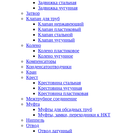
Задвижка стальная
Задвижка чугунная
Затвор
Клапан для труб
Клапан нержавеющий
Клапан пластиковый
Клапан стальной
Клапан чугунный
Колено
Колено пластиковое
Колено чугунное
Компенсаторы
Конденсатоотводчики
Кран
Крест
Крестовина стальная
Крестовина чугунная
Крестовина пластиковая
Межтрубное соединение
Муфта
Муфты для обсадных труб
Муфты, замки, переходники к НКТ
Ниппель
Отвод
Отвод латунный