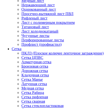
Медный лист
Нержавеющий лист
Оцинкованный лист
Просечно-вытяжной лист ПВЛ
Рифленый лист
Лист с полимерным покрытием
Титановый лист
Лист холоднокатаный
Чугунные листы
Перфорированные листы
Профлист (профнастил)
Сетка
ПКЛЗ (Плоское колючее ленточное заграждение)
Сетка ЦПВС
Арматурная сетка
Бронзовая сетка
Дорожная сетка
Кладочная сетка
Сетка Манье
Латунная сетка
Медная сетка
Сетка Рабица
Сетка рифленая
Сетка сварная
Сетка стеклопластиковая