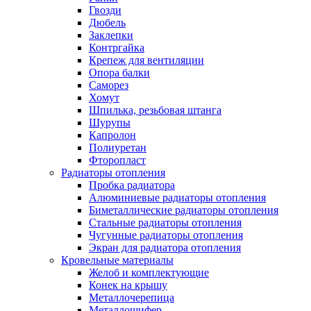
Гвозди
Дюбель
Заклепки
Контргайка
Крепеж для вентиляции
Опора балки
Саморез
Хомут
Шпилька, резьбовая штанга
Шурупы
Капролон
Полиуретан
Фторопласт
Радиаторы отопления
Пробка радиатора
Алюминиевые радиаторы отопления
Биметаллические радиаторы отопления
Стальные радиаторы отопления
Чугунные радиаторы отопления
Экран для радиатора отопления
Кровельные материалы
Желоб и комплектующие
Конек на крышу
Металлочерепица
Металлошифер