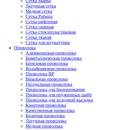
Сетка Манье
Латунная сетка
Медная сетка
Сетка Рабица
Сетка рифленая
Сетка сварная
Сетка стеклопластиковая
Сетка тканая
Сетка для штукатурки
Проволока
Алюминиевая проволока
Биметаллическая проволока
Бронзовая проволока
Вольфрамовая проволока
Проволока ВР
Вязальная проволока
Гвоздильная проволока
Проволока для бронирования
Проволока для пружинных шайб
Проволока для холодной высадки
Канатная проволока
Качественная проволока
Колючая проволока
Латунная проволока
Медная проволока