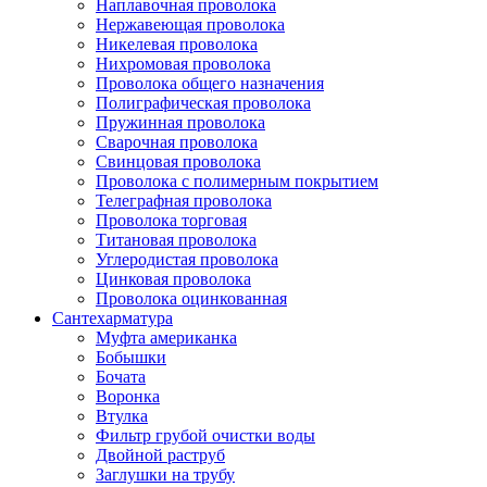
Наплавочная проволока
Нержавеющая проволока
Никелевая проволока
Нихромовая проволока
Проволока общего назначения
Полиграфическая проволока
Пружинная проволока
Сварочная проволока
Свинцовая проволока
Проволока с полимерным покрытием
Телеграфная проволока
Проволока торговая
Титановая проволока
Углеродистая проволока
Цинковая проволока
Проволока оцинкованная
Сантехарматура
Муфта американка
Бобышки
Бочата
Воронка
Втулка
Фильтр грубой очистки воды
Двойной раструб
Заглушки на трубу