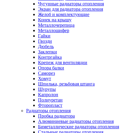
Чугунные радиаторы отопления
Экран для радиатора отопления
Желоб и комплектующие
Конек на крышу
Металлочерепица
Металлошифер
Гайки
Гвозди
Дюбель
Заклепки
Контргайка
Крепеж для вентиляции
Опора балки
Саморез
Хомут
Шпилька, резьбовая штанга
Шурупы
Капролон
Полиуретан
Фторопласт
Радиаторы отопления
Пробка радиатора
Алюминиевые радиаторы отопления
Биметаллические радиаторы отопления
Стальные радиаторы отопления