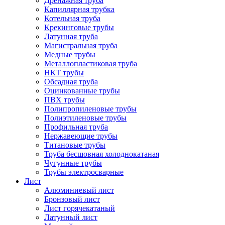
Дренажная труба
Капиллярная трубка
Котельная труба
Крекинговые трубы
Латунная труба
Магистральная труба
Медные трубы
Металлопластиковая труба
НКТ трубы
Обсадная труба
Оцинкованные трубы
ПВХ трубы
Полипропиленовые трубы
Полиэтиленовые трубы
Профильная труба
Нержавеющие трубы
Титановые трубы
Труба бесшовная холоднокатаная
Чугунные трубы
Трубы электросварные
Лист
Алюминиевый лист
Бронзовый лист
Лист горячекатаный
Латунный лист