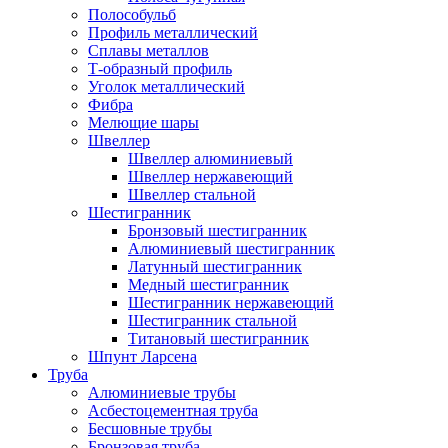
Полособульб
Профиль металлический
Сплавы металлов
Т-образный профиль
Уголок металлический
Фибра
Мелющие шары
Швеллер
Швеллер алюминиевый
Швеллер нержавеющий
Швеллер стальной
Шестигранник
Бронзовый шестигранник
Алюминиевый шестигранник
Латунный шестигранник
Медный шестигранник
Шестигранник нержавеющий
Шестигранник стальной
Титановый шестигранник
Шпунт Ларсена
Труба
Алюминиевые трубы
Асбестоцементная труба
Бесшовные трубы
Бронзовая труба