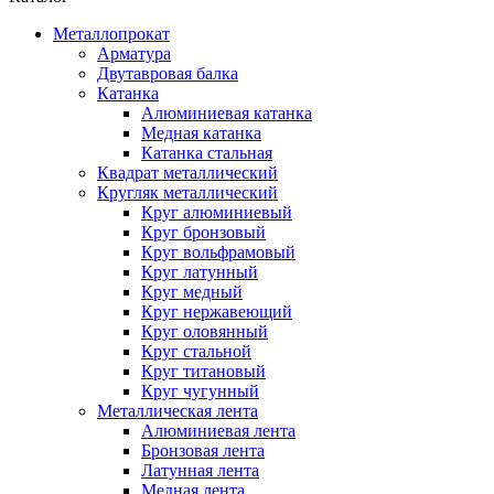
Металлопрокат
Арматура
Двутавровая балка
Катанка
Алюминиевая катанка
Медная катанка
Катанка стальная
Квадрат металлический
Кругляк металлический
Круг алюминиевый
Круг бронзовый
Круг вольфрамовый
Круг латунный
Круг медный
Круг нержавеющий
Круг оловянный
Круг стальной
Круг титановый
Круг чугунный
Металлическая лента
Алюминиевая лента
Бронзовая лента
Латунная лента
Медная лента