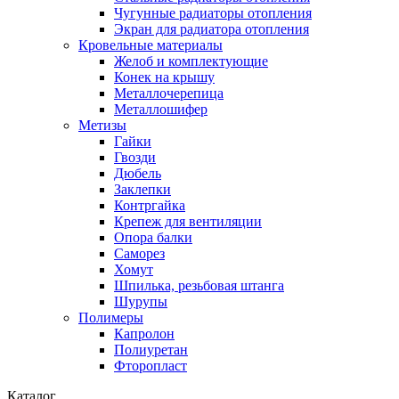
Чугунные радиаторы отопления
Экран для радиатора отопления
Кровельные материалы
Желоб и комплектующие
Конек на крышу
Металлочерепица
Металлошифер
Метизы
Гайки
Гвозди
Дюбель
Заклепки
Контргайка
Крепеж для вентиляции
Опора балки
Саморез
Хомут
Шпилька, резьбовая штанга
Шурупы
Полимеры
Капролон
Полиуретан
Фторопласт
Каталог