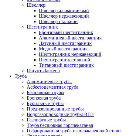
Швеллер
Швеллер алюминиевый
Швеллер нержавеющий
Швеллер стальной
Шестигранник
Бронзовый шестигранник
Алюминиевый шестигранник
Латунный шестигранник
Медный шестигранник
Шестигранник нержавеющий
Шестигранник стальной
Титановый шестигранник
Шпунт Ларсена
Труба
Алюминиевые трубы
Асбестоцементная труба
Бесшовные трубы
Бронзовая труба
Бурильные трубы
Предизолированные трубы
Водогазопроводные трубы ВГП
Газлифтные трубы
Труба бесшовная горячекатаная
Гофрированная труба из нержавеющей стали