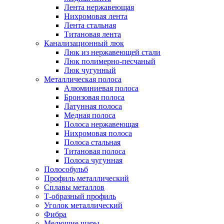
Лента нержавеющая
Нихромовая лента
Лента стальная
Титановая лента
Канализационный люк
Люк из нержавеющей стали
Люк полимерно-песчаный
Люк чугунный
Металлическая полоса
Алюминиевая полоса
Бронзовая полоса
Латунная полоса
Медная полоса
Полоса нержавеющая
Нихромовая полоса
Полоса стальная
Титановая полоса
Полоса чугунная
Полособульб
Профиль металлический
Сплавы металлов
Т-образный профиль
Уголок металлический
Фибра
Мелющие шары