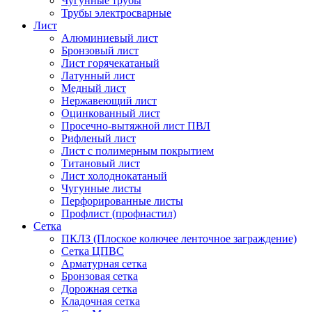
Чугунные трубы
Трубы электросварные
Лист
Алюминиевый лист
Бронзовый лист
Лист горячекатаный
Латунный лист
Медный лист
Нержавеющий лист
Оцинкованный лист
Просечно-вытяжной лист ПВЛ
Рифленый лист
Лист с полимерным покрытием
Титановый лист
Лист холоднокатаный
Чугунные листы
Перфорированные листы
Профлист (профнастил)
Сетка
ПКЛЗ (Плоское колючее ленточное заграждение)
Сетка ЦПВС
Арматурная сетка
Бронзовая сетка
Дорожная сетка
Кладочная сетка