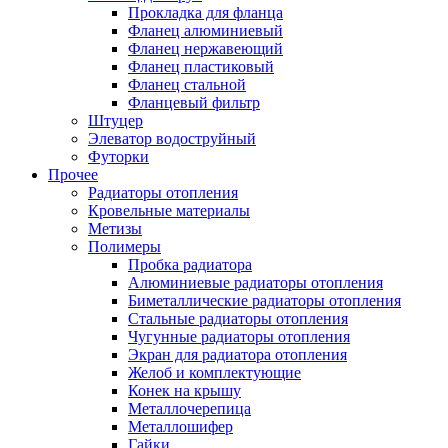
Прокладка для фланца
Фланец алюминиевый
Фланец нержавеющий
Фланец пластиковый
Фланец стальной
Фланцевый фильтр
Штуцер
Элеватор водоструйный
Футорки
Прочее
Радиаторы отопления
Кровельные материалы
Метизы
Полимеры
Пробка радиатора
Алюминиевые радиаторы отопления
Биметаллические радиаторы отопления
Стальные радиаторы отопления
Чугунные радиаторы отопления
Экран для радиатора отопления
Желоб и комплектующие
Конек на крышу
Металлочерепица
Металлошифер
Гайки