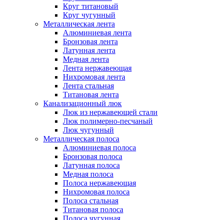
Круг титановый
Круг чугунный
Металлическая лента
Алюминиевая лента
Бронзовая лента
Латунная лента
Медная лента
Лента нержавеющая
Нихромовая лента
Лента стальная
Титановая лента
Канализационный люк
Люк из нержавеющей стали
Люк полимерно-песчаный
Люк чугунный
Металлическая полоса
Алюминиевая полоса
Бронзовая полоса
Латунная полоса
Медная полоса
Полоса нержавеющая
Нихромовая полоса
Полоса стальная
Титановая полоса
Полоса чугунная