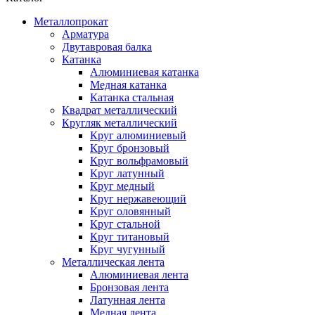
Металлопрокат
Арматура
Двутавровая балка
Катанка
Алюминиевая катанка
Медная катанка
Катанка стальная
Квадрат металлический
Кругляк металлический
Круг алюминиевый
Круг бронзовый
Круг вольфрамовый
Круг латунный
Круг медный
Круг нержавеющий
Круг оловянный
Круг стальной
Круг титановый
Круг чугунный
Металлическая лента
Алюминиевая лента
Бронзовая лента
Латунная лента
Медная лента