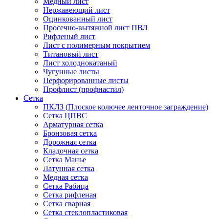
Медный лист
Нержавеющий лист
Оцинкованный лист
Просечно-вытяжной лист ПВЛ
Рифленый лист
Лист с полимерным покрытием
Титановый лист
Лист холоднокатаный
Чугунные листы
Перфорированные листы
Профлист (профнастил)
Сетка
ПКЛЗ (Плоское колючее ленточное заграждение)
Сетка ЦПВС
Арматурная сетка
Бронзовая сетка
Дорожная сетка
Кладочная сетка
Сетка Манье
Латунная сетка
Медная сетка
Сетка Рабица
Сетка рифленая
Сетка сварная
Сетка стеклопластиковая