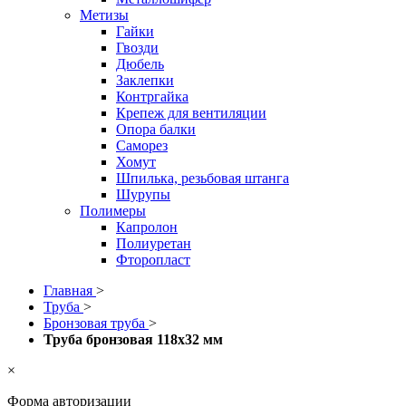
Метизы
Гайки
Гвозди
Дюбель
Заклепки
Контргайка
Крепеж для вентиляции
Опора балки
Саморез
Хомут
Шпилька, резьбовая штанга
Шурупы
Полимеры
Капролон
Полиуретан
Фторопласт
Главная
>
Труба
>
Бронзовая труба
>
Труба бронзовая 118x32 мм
×
Форма авторизации