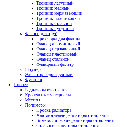
Тройник латунный
Тройник медный
Тройник нержавеющий
Тройник пластиковый
Тройник стальной
Тройник чугунный
Фланец для труб
Прокладка для фланца
Фланец алюминиевый
Фланец нержавеющий
Фланец пластиковый
Фланец стальной
Фланцевый фильтр
Штуцер
Элеватор водоструйный
Футорки
Прочее
Радиаторы отопления
Кровельные материалы
Метизы
Полимеры
Пробка радиатора
Алюминиевые радиаторы отопления
Биметаллические радиаторы отопления
Стальные радиаторы отопления