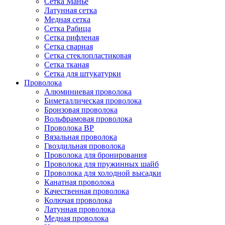
Сетка Манье
Латунная сетка
Медная сетка
Сетка Рабица
Сетка рифленая
Сетка сварная
Сетка стеклопластиковая
Сетка тканая
Сетка для штукатурки
Проволока
Алюминиевая проволока
Биметаллическая проволока
Бронзовая проволока
Вольфрамовая проволока
Проволока ВР
Вязальная проволока
Гвоздильная проволока
Проволока для бронирования
Проволока для пружинных шайб
Проволока для холодной высадки
Канатная проволока
Качественная проволока
Колючая проволока
Латунная проволока
Медная проволока