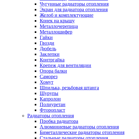
Чугунные радиаторы отопления
Экран для радиатора отопления
Желоб и комплектующие
Конек на крышу
Металлочерепица
Металлошифер
Гайки
Гвозди
Дюбель
Заклепки
Контргайка
Крепеж для вентиляции
Опора балки
Саморез
Хомут
Шпилька, резьбовая штанга
Шурупы
Капролон
Полиуретан
Фторопласт
Радиаторы отопления
Пробка радиатора
Алюминиевые радиаторы отопления
Биметаллические радиаторы отопления
Стальные радиаторы отопления