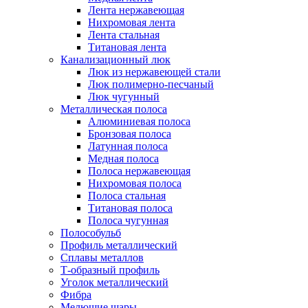
Лента нержавеющая
Нихромовая лента
Лента стальная
Титановая лента
Канализационный люк
Люк из нержавеющей стали
Люк полимерно-песчаный
Люк чугунный
Металлическая полоса
Алюминиевая полоса
Бронзовая полоса
Латунная полоса
Медная полоса
Полоса нержавеющая
Нихромовая полоса
Полоса стальная
Титановая полоса
Полоса чугунная
Полособульб
Профиль металлический
Сплавы металлов
Т-образный профиль
Уголок металлический
Фибра
Мелющие шары