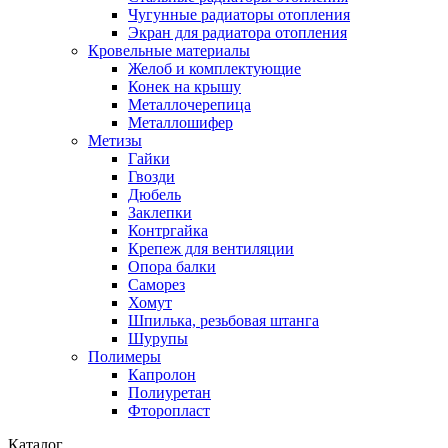
Чугунные радиаторы отопления
Экран для радиатора отопления
Кровельные материалы
Желоб и комплектующие
Конек на крышу
Металлочерепица
Металлошифер
Метизы
Гайки
Гвозди
Дюбель
Заклепки
Контргайка
Крепеж для вентиляции
Опора балки
Саморез
Хомут
Шпилька, резьбовая штанга
Шурупы
Полимеры
Капролон
Полиуретан
Фторопласт
Каталог