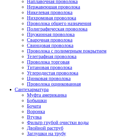
Наплавочная проволока
Нержавеющая проволока
Никелевая проволока
Нихромовая проволока
Проволока общего назначения
Полиграфическая проволока
Пружинная проволока
Сварочная проволока
Свинцовая проволока
Проволока с полимерным покрытием
Телеграфная проволока
Проволока торговая
Титановая проволока
Углеродистая проволока
Цинковая проволока
Проволока оцинкованная
Сантехарматура
Муфта американка
Бобышки
Бочата
Воронка
Втулка
Фильтр грубой очистки воды
Двойной раструб
Заглушки на трубу