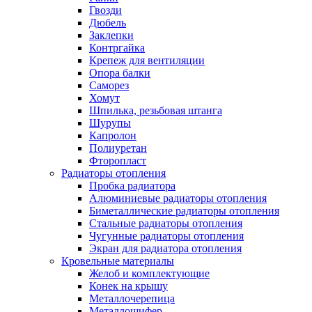
Гвозди
Дюбель
Заклепки
Контргайка
Крепеж для вентиляции
Опора балки
Саморез
Хомут
Шпилька, резьбовая штанга
Шурупы
Капролон
Полиуретан
Фторопласт
Радиаторы отопления
Пробка радиатора
Алюминиевые радиаторы отопления
Биметаллические радиаторы отопления
Стальные радиаторы отопления
Чугунные радиаторы отопления
Экран для радиатора отопления
Кровельные материалы
Желоб и комплектующие
Конек на крышу
Металлочерепица
Металлошифер