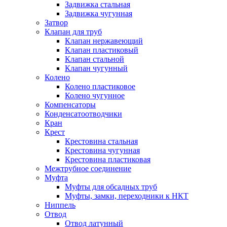
Задвижка стальная
Задвижка чугунная
Затвор
Клапан для труб
Клапан нержавеющий
Клапан пластиковый
Клапан стальной
Клапан чугунный
Колено
Колено пластиковое
Колено чугунное
Компенсаторы
Конденсатоотводчики
Кран
Крест
Крестовина стальная
Крестовина чугунная
Крестовина пластиковая
Межтрубное соединение
Муфта
Муфты для обсадных труб
Муфты, замки, переходники к НКТ
Ниппель
Отвод
Отвод латунный