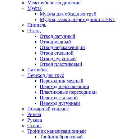
Межтрубное соединение
Муфта
Муфты для обсадных труб
Муфты, замки, переходники к НКТ
Ниппель
Отвод
Отвод латунный
Отвод медный
Отвод нержавеющий
Отвод стальной
Отвод чугунный
Отвод пластиковый
Патрубок
Переход для труб
Переходник медный
Переход нержавеющий
Пластиковые переходники
Переход стальной
Переход чугунный
Пожарный гидрант
Резьба
Рукава
Сгоны
Тройник канализационный
Тройник бронзовый