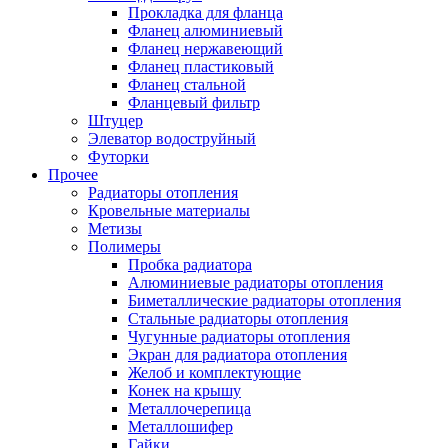
Прокладка для фланца
Фланец алюминиевый
Фланец нержавеющий
Фланец пластиковый
Фланец стальной
Фланцевый фильтр
Штуцер
Элеватор водоструйный
Футорки
Прочее
Радиаторы отопления
Кровельные материалы
Метизы
Полимеры
Пробка радиатора
Алюминиевые радиаторы отопления
Биметаллические радиаторы отопления
Стальные радиаторы отопления
Чугунные радиаторы отопления
Экран для радиатора отопления
Желоб и комплектующие
Конек на крышу
Металлочерепица
Металлошифер
Гайки