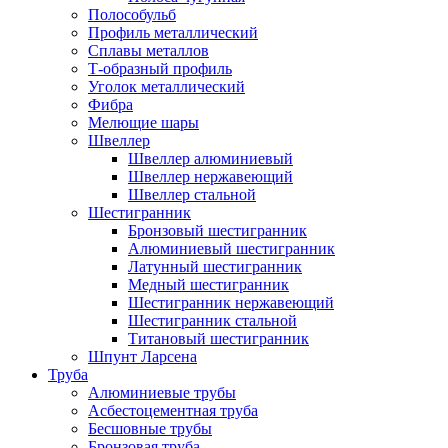
Полособульб
Профиль металлический
Сплавы металлов
Т-образный профиль
Уголок металлический
Фибра
Мелющие шары
Швеллер
Швеллер алюминиевый
Швеллер нержавеющий
Швеллер стальной
Шестигранник
Бронзовый шестигранник
Алюминиевый шестигранник
Латунный шестигранник
Медный шестигранник
Шестигранник нержавеющий
Шестигранник стальной
Титановый шестигранник
Шпунт Ларсена
Труба
Алюминиевые трубы
Асбестоцементная труба
Бесшовные трубы
Бронзовая труба