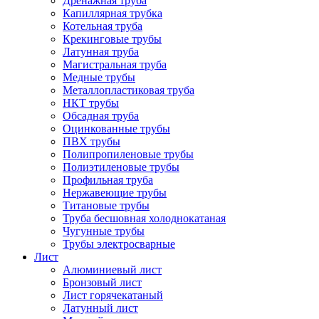
Дренажная труба
Капиллярная трубка
Котельная труба
Крекинговые трубы
Латунная труба
Магистральная труба
Медные трубы
Металлопластиковая труба
НКТ трубы
Обсадная труба
Оцинкованные трубы
ПВХ трубы
Полипропиленовые трубы
Полиэтиленовые трубы
Профильная труба
Нержавеющие трубы
Титановые трубы
Труба бесшовная холоднокатаная
Чугунные трубы
Трубы электросварные
Лист
Алюминиевый лист
Бронзовый лист
Лист горячекатаный
Латунный лист