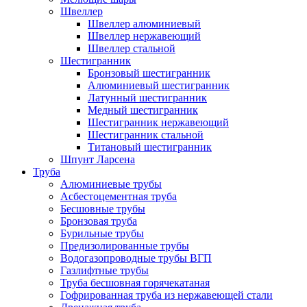
Швеллер
Швеллер алюминиевый
Швеллер нержавеющий
Швеллер стальной
Шестигранник
Бронзовый шестигранник
Алюминиевый шестигранник
Латунный шестигранник
Медный шестигранник
Шестигранник нержавеющий
Шестигранник стальной
Титановый шестигранник
Шпунт Ларсена
Труба
Алюминиевые трубы
Асбестоцементная труба
Бесшовные трубы
Бронзовая труба
Бурильные трубы
Предизолированные трубы
Водогазопроводные трубы ВГП
Газлифтные трубы
Труба бесшовная горячекатаная
Гофрированная труба из нержавеющей стали