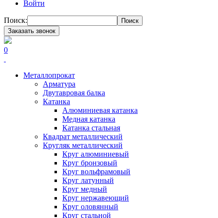
Войти
Поиск:
Поиск
Заказать звонок
0
Металлопрокат
Арматура
Двутавровая балка
Катанка
Алюминиевая катанка
Медная катанка
Катанка стальная
Квадрат металлический
Кругляк металлический
Круг алюминиевый
Круг бронзовый
Круг вольфрамовый
Круг латунный
Круг медный
Круг нержавеющий
Круг оловянный
Круг стальной