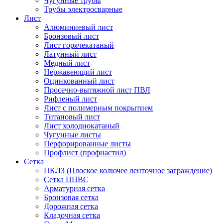
Чугунные трубы
Трубы электросварные
Лист
Алюминиевый лист
Бронзовый лист
Лист горячекатаный
Латунный лист
Медный лист
Нержавеющий лист
Оцинкованный лист
Просечно-вытяжной лист ПВЛ
Рифленый лист
Лист с полимерным покрытием
Титановый лист
Лист холоднокатаный
Чугунные листы
Перфорированные листы
Профлист (профнастил)
Сетка
ПКЛЗ (Плоское колючее ленточное заграждение)
Сетка ЦПВС
Арматурная сетка
Бронзовая сетка
Дорожная сетка
Кладочная сетка