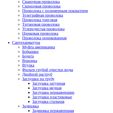
Сварочная проволока
Свинцовая проволока
Проволока с полимерным покрытием
Телеграфная проволока
Проволока торговая
Титановая проволока
Углеродистая проволока
Цинковая проволока
Проволока оцинкованная
Сантехарматура
Муфта американка
Бобышки
Бочата
Воронка
Втулка
Фильтр грубой очистки воды
Двойной раструб
Заглушки на трубу
Заглушка латунная
Заглушка медная
Заглушки нержавеющие
Заглушки пластиковые
Заглушка стальная
Задвижка
Задвижка нержавеющая