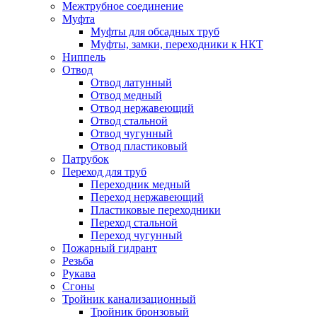
Межтрубное соединение
Муфта
Муфты для обсадных труб
Муфты, замки, переходники к НКТ
Ниппель
Отвод
Отвод латунный
Отвод медный
Отвод нержавеющий
Отвод стальной
Отвод чугунный
Отвод пластиковый
Патрубок
Переход для труб
Переходник медный
Переход нержавеющий
Пластиковые переходники
Переход стальной
Переход чугунный
Пожарный гидрант
Резьба
Рукава
Сгоны
Тройник канализационный
Тройник бронзовый