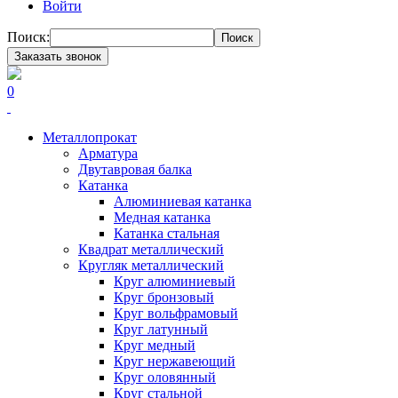
Войти
Поиск:
Поиск
Заказать звонок
0
Металлопрокат
Арматура
Двутавровая балка
Катанка
Алюминиевая катанка
Медная катанка
Катанка стальная
Квадрат металлический
Кругляк металлический
Круг алюминиевый
Круг бронзовый
Круг вольфрамовый
Круг латунный
Круг медный
Круг нержавеющий
Круг оловянный
Круг стальной