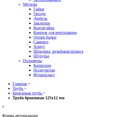
Метизы
Гайки
Гвозди
Дюбель
Заклепки
Контргайка
Крепеж для вентиляции
Опора балки
Саморез
Хомут
Шпилька, резьбовая штанга
Шурупы
Полимеры
Капролон
Полиуретан
Фторопласт
Главная
>
Труба
>
Бронзовая труба
>
Труба бронзовая 125x12 мм
×
Форма авторизации