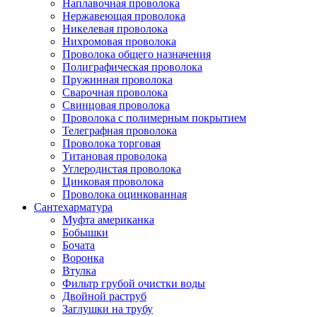
Наплавочная проволока
Нержавеющая проволока
Никелевая проволока
Нихромовая проволока
Проволока общего назначения
Полиграфическая проволока
Пружинная проволока
Сварочная проволока
Свинцовая проволока
Проволока с полимерным покрытием
Телеграфная проволока
Проволока торговая
Титановая проволока
Углеродистая проволока
Цинковая проволока
Проволока оцинкованная
Сантехарматура
Муфта американка
Бобышки
Бочата
Воронка
Втулка
Фильтр грубой очистки воды
Двойной раструб
Заглушки на трубу