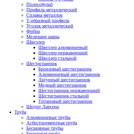
Полособульб
Профиль металлический
Сплавы металлов
Т-образный профиль
Уголок металлический
Фибра
Мелющие шары
Швеллер
Швеллер алюминиевый
Швеллер нержавеющий
Швеллер стальной
Шестигранник
Бронзовый шестигранник
Алюминиевый шестигранник
Латунный шестигранник
Медный шестигранник
Шестигранник нержавеющий
Шестигранник стальной
Титановый шестигранник
Шпунт Ларсена
Труба
Алюминиевые трубы
Асбестоцементная труба
Бесшовные трубы
Бронзовая труба