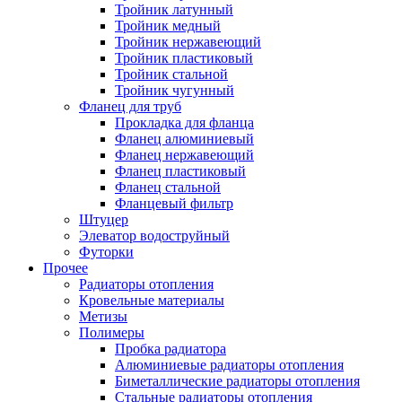
Тройник латунный
Тройник медный
Тройник нержавеющий
Тройник пластиковый
Тройник стальной
Тройник чугунный
Фланец для труб
Прокладка для фланца
Фланец алюминиевый
Фланец нержавеющий
Фланец пластиковый
Фланец стальной
Фланцевый фильтр
Штуцер
Элеватор водоструйный
Футорки
Прочее
Радиаторы отопления
Кровельные материалы
Метизы
Полимеры
Пробка радиатора
Алюминиевые радиаторы отопления
Биметаллические радиаторы отопления
Стальные радиаторы отопления