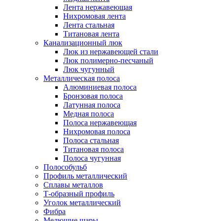
Лента нержавеющая
Нихромовая лента
Лента стальная
Титановая лента
Канализационный люк
Люк из нержавеющей стали
Люк полимерно-песчаный
Люк чугунный
Металлическая полоса
Алюминиевая полоса
Бронзовая полоса
Латунная полоса
Медная полоса
Полоса нержавеющая
Нихромовая полоса
Полоса стальная
Титановая полоса
Полоса чугунная
Полособульб
Профиль металлический
Сплавы металлов
Т-образный профиль
Уголок металлический
Фибра
Мелющие шары