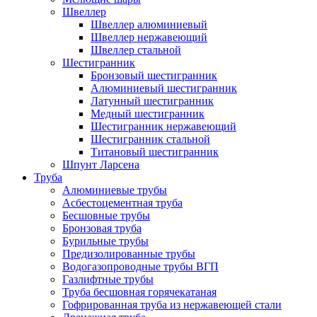
Швеллер
Швеллер алюминиевый
Швеллер нержавеющий
Швеллер стальной
Шестигранник
Бронзовый шестигранник
Алюминиевый шестигранник
Латунный шестигранник
Медный шестигранник
Шестигранник нержавеющий
Шестигранник стальной
Титановый шестигранник
Шпунт Ларсена
Труба
Алюминиевые трубы
Асбестоцементная труба
Бесшовные трубы
Бронзовая труба
Бурильные трубы
Предизолированные трубы
Водогазопроводные трубы ВГП
Газлифтные трубы
Труба бесшовная горячекатаная
Гофрированная труба из нержавеющей стали