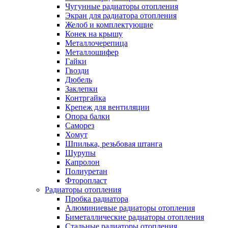
Чугунные радиаторы отопления
Экран для радиатора отопления
Желоб и комплектующие
Конек на крышу
Металлочерепица
Металлошифер
Гайки
Гвозди
Дюбель
Заклепки
Контргайка
Крепеж для вентиляции
Опора балки
Саморез
Хомут
Шпилька, резьбовая штанга
Шурупы
Капролон
Полиуретан
Фторопласт
Радиаторы отопления
Пробка радиатора
Алюминиевые радиаторы отопления
Биметаллические радиаторы отопления
Стальные радиаторы отопления