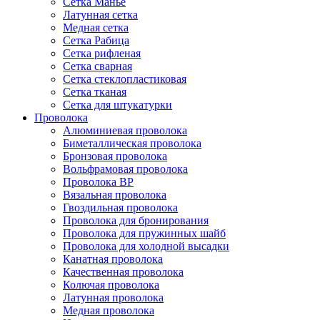
Сетка Манье
Латунная сетка
Медная сетка
Сетка Рабица
Сетка рифленая
Сетка сварная
Сетка стеклопластиковая
Сетка тканая
Сетка для штукатурки
Проволока
Алюминиевая проволока
Биметаллическая проволока
Бронзовая проволока
Вольфрамовая проволока
Проволока ВР
Вязальная проволока
Гвоздильная проволока
Проволока для бронирования
Проволока для пружинных шайб
Проволока для холодной высадки
Канатная проволока
Качественная проволока
Колючая проволока
Латунная проволока
Медная проволока