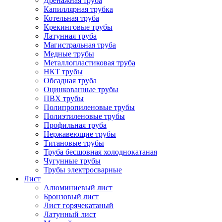
Дренажная труба
Капиллярная трубка
Котельная труба
Крекинговые трубы
Латунная труба
Магистральная труба
Медные трубы
Металлопластиковая труба
НКТ трубы
Обсадная труба
Оцинкованные трубы
ПВХ трубы
Полипропиленовые трубы
Полиэтиленовые трубы
Профильная труба
Нержавеющие трубы
Титановые трубы
Труба бесшовная холоднокатаная
Чугунные трубы
Трубы электросварные
Лист
Алюминиевый лист
Бронзовый лист
Лист горячекатаный
Латунный лист