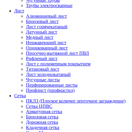
Чугунные трубы
Трубы электросварные
Лист
Алюминиевый лист
Бронзовый лист
Лист горячекатаный
Латунный лист
Медный лист
Нержавеющий лист
Оцинкованный лист
Просечно-вытяжной лист ПВЛ
Рифленый лист
Лист с полимерным покрытием
Титановый лист
Лист холоднокатаный
Чугунные листы
Перфорированные листы
Профлист (профнастил)
Сетка
ПКЛЗ (Плоское колючее ленточное заграждение)
Сетка ЦПВС
Арматурная сетка
Бронзовая сетка
Дорожная сетка
Кладочная сетка