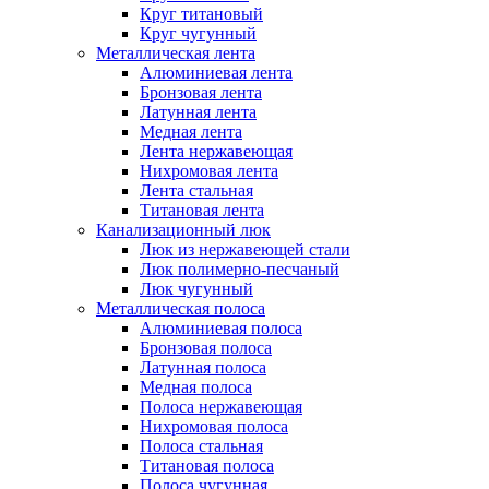
Круг титановый
Круг чугунный
Металлическая лента
Алюминиевая лента
Бронзовая лента
Латунная лента
Медная лента
Лента нержавеющая
Нихромовая лента
Лента стальная
Титановая лента
Канализационный люк
Люк из нержавеющей стали
Люк полимерно-песчаный
Люк чугунный
Металлическая полоса
Алюминиевая полоса
Бронзовая полоса
Латунная полоса
Медная полоса
Полоса нержавеющая
Нихромовая полоса
Полоса стальная
Титановая полоса
Полоса чугунная