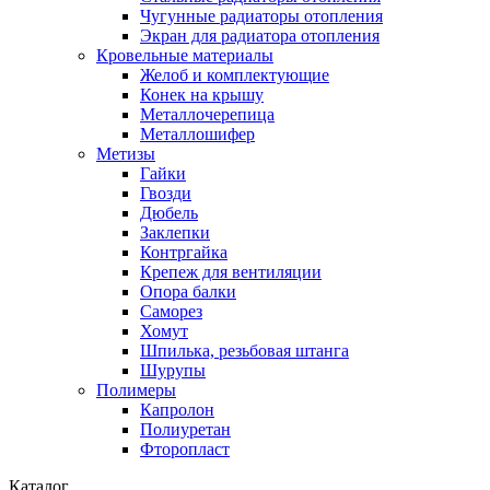
Чугунные радиаторы отопления
Экран для радиатора отопления
Кровельные материалы
Желоб и комплектующие
Конек на крышу
Металлочерепица
Металлошифер
Метизы
Гайки
Гвозди
Дюбель
Заклепки
Контргайка
Крепеж для вентиляции
Опора балки
Саморез
Хомут
Шпилька, резьбовая штанга
Шурупы
Полимеры
Капролон
Полиуретан
Фторопласт
Каталог