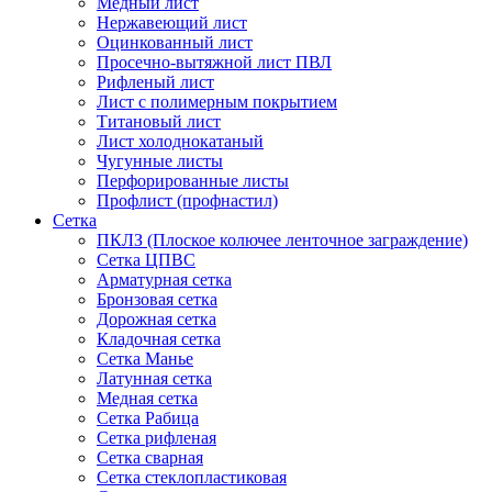
Медный лист
Нержавеющий лист
Оцинкованный лист
Просечно-вытяжной лист ПВЛ
Рифленый лист
Лист с полимерным покрытием
Титановый лист
Лист холоднокатаный
Чугунные листы
Перфорированные листы
Профлист (профнастил)
Сетка
ПКЛЗ (Плоское колючее ленточное заграждение)
Сетка ЦПВС
Арматурная сетка
Бронзовая сетка
Дорожная сетка
Кладочная сетка
Сетка Манье
Латунная сетка
Медная сетка
Сетка Рабица
Сетка рифленая
Сетка сварная
Сетка стеклопластиковая