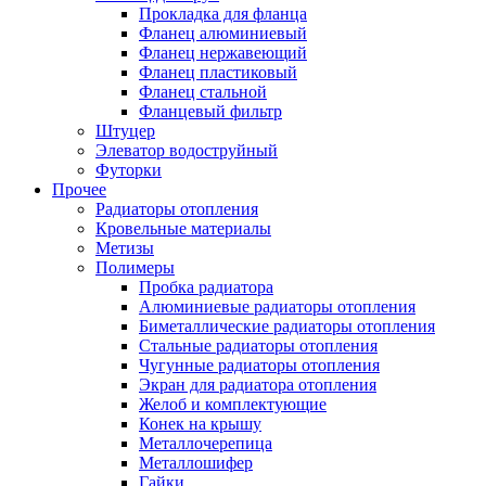
Прокладка для фланца
Фланец алюминиевый
Фланец нержавеющий
Фланец пластиковый
Фланец стальной
Фланцевый фильтр
Штуцер
Элеватор водоструйный
Футорки
Прочее
Радиаторы отопления
Кровельные материалы
Метизы
Полимеры
Пробка радиатора
Алюминиевые радиаторы отопления
Биметаллические радиаторы отопления
Стальные радиаторы отопления
Чугунные радиаторы отопления
Экран для радиатора отопления
Желоб и комплектующие
Конек на крышу
Металлочерепица
Металлошифер
Гайки