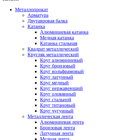
Металлопрокат
Арматура
Двутавровая балка
Катанка
Алюминиевая катанка
Медная катанка
Катанка стальная
Квадрат металлический
Кругляк металлический
Круг алюминиевый
Круг бронзовый
Круг вольфрамовый
Круг латунный
Круг медный
Круг нержавеющий
Круг оловянный
Круг стальной
Круг титановый
Круг чугунный
Металлическая лента
Алюминиевая лента
Бронзовая лента
Латунная лента
Медная лента