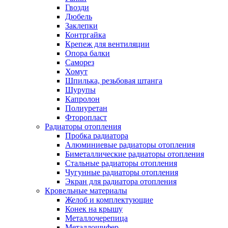
Гвозди
Дюбель
Заклепки
Контргайка
Крепеж для вентиляции
Опора балки
Саморез
Хомут
Шпилька, резьбовая штанга
Шурупы
Капролон
Полиуретан
Фторопласт
Радиаторы отопления
Пробка радиатора
Алюминиевые радиаторы отопления
Биметаллические радиаторы отопления
Стальные радиаторы отопления
Чугунные радиаторы отопления
Экран для радиатора отопления
Кровельные материалы
Желоб и комплектующие
Конек на крышу
Металлочерепица
Металлошифер