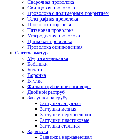
Сварочная проволока
Свинцовая проволока
Проволока с полимерным покрытием
Телеграфная проволока
Проволока торговая
Титановая проволока
Углеродистая проволока
Цинковая проволока
Проволока оцинкованная
Сантехарматура
Муфта американка
Бобышки
Бочата
Воронка
Втулка
Фильтр грубой очистки воды
Двойной раструб
Заглушки на трубу
Заглушка латунная
Заглушка медная
Заглушки нержавеющие
Заглушки пластиковые
Заглушка стальная
Задвижка
Задвижка нержавеющая