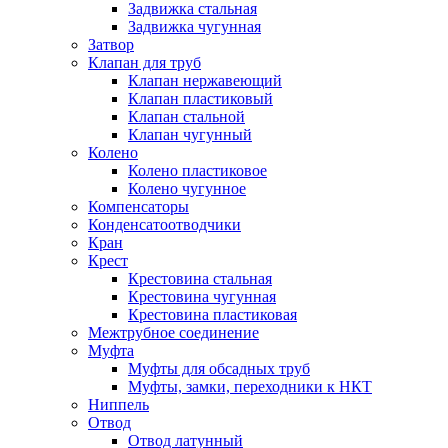
Задвижка стальная
Задвижка чугунная
Затвор
Клапан для труб
Клапан нержавеющий
Клапан пластиковый
Клапан стальной
Клапан чугунный
Колено
Колено пластиковое
Колено чугунное
Компенсаторы
Конденсатоотводчики
Кран
Крест
Крестовина стальная
Крестовина чугунная
Крестовина пластиковая
Межтрубное соединение
Муфта
Муфты для обсадных труб
Муфты, замки, переходники к НКТ
Ниппель
Отвод
Отвод латунный