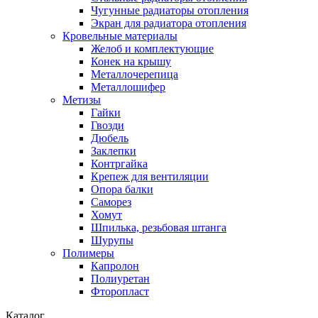
Чугунные радиаторы отопления
Экран для радиатора отопления
Кровельные материалы
Желоб и комплектующие
Конек на крышу
Металлочерепица
Металлошифер
Метизы
Гайки
Гвозди
Дюбель
Заклепки
Контргайка
Крепеж для вентиляции
Опора балки
Саморез
Хомут
Шпилька, резьбовая штанга
Шурупы
Полимеры
Капролон
Полиуретан
Фторопласт
Каталог