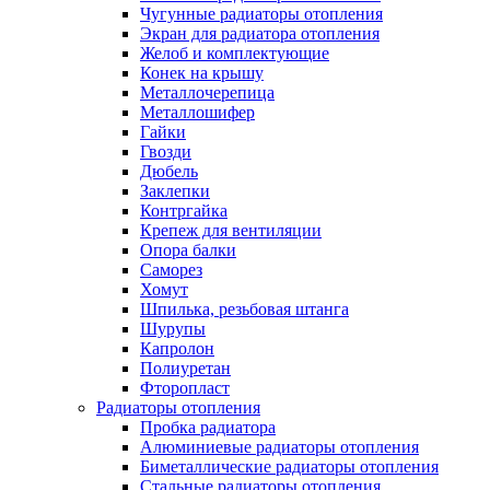
Чугунные радиаторы отопления
Экран для радиатора отопления
Желоб и комплектующие
Конек на крышу
Металлочерепица
Металлошифер
Гайки
Гвозди
Дюбель
Заклепки
Контргайка
Крепеж для вентиляции
Опора балки
Саморез
Хомут
Шпилька, резьбовая штанга
Шурупы
Капролон
Полиуретан
Фторопласт
Радиаторы отопления
Пробка радиатора
Алюминиевые радиаторы отопления
Биметаллические радиаторы отопления
Стальные радиаторы отопления