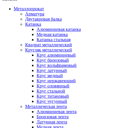
Металлопрокат
Арматура
Двутавровая балка
Катанка
Алюминиевая катанка
Медная катанка
Катанка стальная
Квадрат металлический
Кругляк металлический
Круг алюминиевый
Круг бронзовый
Круг вольфрамовый
Круг латунный
Круг медный
Круг нержавеющий
Круг оловянный
Круг стальной
Круг титановый
Круг чугунный
Металлическая лента
Алюминиевая лента
Бронзовая лента
Латунная лента
Медная лента