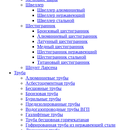
Швеллер
Швеллер алюминиевый
Швеллер нержавеющий
Швеллер стальной
Шестигранник
Бронзовый шестигранник
Алюминиевый шестигранник
Латунный шестигранник
Медный шестигранник
Шестигранник нержавеющий
Шестигранник стальной
Титановый шестигранник
Шпунт Ларсена
Труба
Алюминиевые трубы
Асбестоцементная труба
Бесшовные трубы
Бронзовая труба
Бурильные трубы
Предизолированные трубы
Водогазопроводные трубы ВГП
Газлифтные трубы
Труба бесшовная горячекатаная
Гофрированная труба из нержавеющей стали