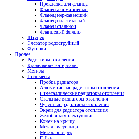
Прокладка для фланца
Фланец алюминиевый
Фланец нержавеющий
Фланец пластиковый
Фланец стальной
Фланцевый фильтр
Штуцер
Элеватор водоструйный
Футорки
Прочее
Радиаторы отопления
Кровельные материалы
Метизы
Полимеры
Пробка радиатора
Алюминиевые радиаторы отопления
Биметаллические радиаторы отопления
Стальные радиаторы отопления
Чугунные радиаторы отопления
Экран для радиатора отопления
Желоб и комплектующие
Конек на крышу
Металлочерепица
Металлошифер
Гайки