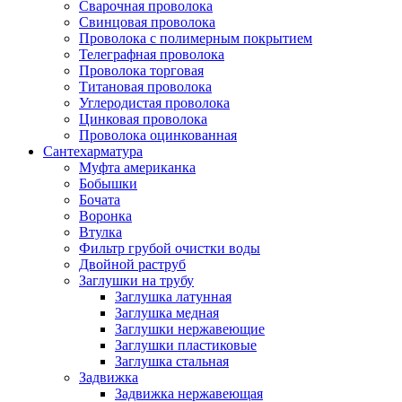
Сварочная проволока
Свинцовая проволока
Проволока с полимерным покрытием
Телеграфная проволока
Проволока торговая
Титановая проволока
Углеродистая проволока
Цинковая проволока
Проволока оцинкованная
Сантехарматура
Муфта американка
Бобышки
Бочата
Воронка
Втулка
Фильтр грубой очистки воды
Двойной раструб
Заглушки на трубу
Заглушка латунная
Заглушка медная
Заглушки нержавеющие
Заглушки пластиковые
Заглушка стальная
Задвижка
Задвижка нержавеющая