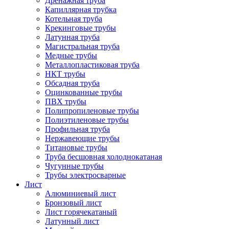
Дренажная труба
Капиллярная трубка
Котельная труба
Крекинговые трубы
Латунная труба
Магистральная труба
Медные трубы
Металлопластиковая труба
НКТ трубы
Обсадная труба
Оцинкованные трубы
ПВХ трубы
Полипропиленовые трубы
Полиэтиленовые трубы
Профильная труба
Нержавеющие трубы
Титановые трубы
Труба бесшовная холоднокатаная
Чугунные трубы
Трубы электросварные
Лист
Алюминиевый лист
Бронзовый лист
Лист горячекатаный
Латунный лист