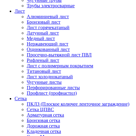
Чугунные трубы
Трубы электросварные
Лист
Алюминиевый лист
Бронзовый лист
Лист горячекатаный
Латунный лист
Медный лист
Нержавеющий лист
Оцинкованный лист
Просечно-вытяжной лист ПВЛ
Рифленый лист
Лист с полимерным покрытием
Титановый лист
Лист холоднокатаный
Чугунные листы
Перфорированные листы
Профлист (профнастил)
Сетка
ПКЛЗ (Плоское колючее ленточное заграждение)
Сетка ЦПВС
Арматурная сетка
Бронзовая сетка
Дорожная сетка
Кладочная сетка