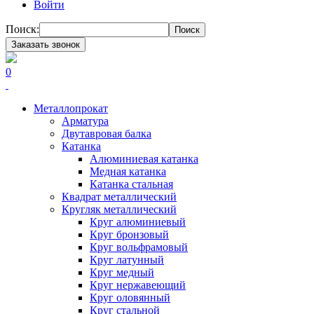
Войти
Поиск:
Поиск
Заказать звонок
0
Металлопрокат
Арматура
Двутавровая балка
Катанка
Алюминиевая катанка
Медная катанка
Катанка стальная
Квадрат металлический
Кругляк металлический
Круг алюминиевый
Круг бронзовый
Круг вольфрамовый
Круг латунный
Круг медный
Круг нержавеющий
Круг оловянный
Круг стальной