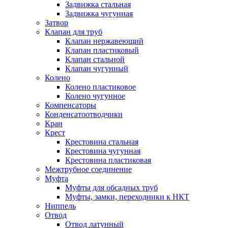
Задвижка стальная
Задвижка чугунная
Затвор
Клапан для труб
Клапан нержавеющий
Клапан пластиковый
Клапан стальной
Клапан чугунный
Колено
Колено пластиковое
Колено чугунное
Компенсаторы
Конденсатоотводчики
Кран
Крест
Крестовина стальная
Крестовина чугунная
Крестовина пластиковая
Межтрубное соединение
Муфта
Муфты для обсадных труб
Муфты, замки, переходники к НКТ
Ниппель
Отвод
Отвод латунный