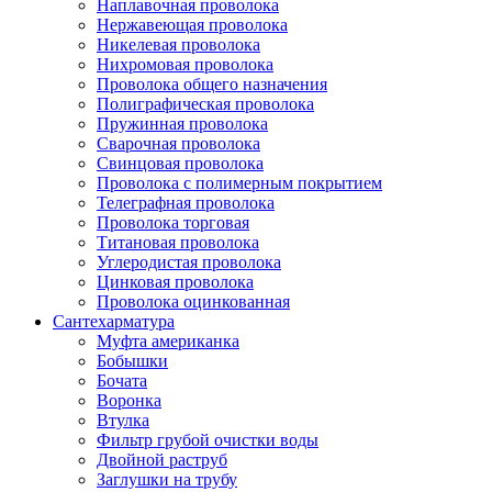
Наплавочная проволока
Нержавеющая проволока
Никелевая проволока
Нихромовая проволока
Проволока общего назначения
Полиграфическая проволока
Пружинная проволока
Сварочная проволока
Свинцовая проволока
Проволока с полимерным покрытием
Телеграфная проволока
Проволока торговая
Титановая проволока
Углеродистая проволока
Цинковая проволока
Проволока оцинкованная
Сантехарматура
Муфта американка
Бобышки
Бочата
Воронка
Втулка
Фильтр грубой очистки воды
Двойной раструб
Заглушки на трубу