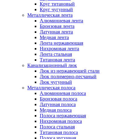
Круг титановый
Круг чугунный
Металлическая лента
Алюминиевая лента
Бронзовая лента
Латунная лента
Медная лента
Лента нержавеющая
Нихромовая лента
Лента стальная
Титановая лента
Канализационный люк
Люк из нержавеющей стали
Люк полимерно-песчаный
Люк чугунный
Металлическая полоса
Алюминиевая полоса
Бронзовая полоса
Латунная полоса
Медная полоса
Полоса нержавеющая
Нихромовая полоса
Полоса стальная
Титановая полоса
Полоса чугунная