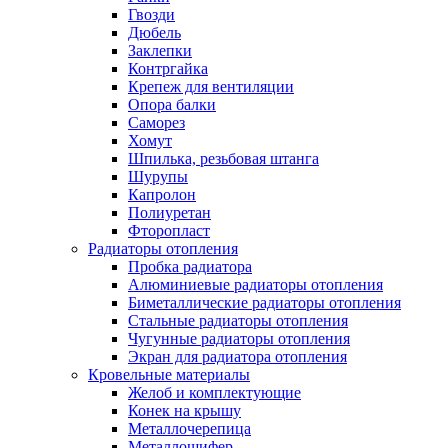
Гвозди
Дюбель
Заклепки
Контргайка
Крепеж для вентиляции
Опора балки
Саморез
Хомут
Шпилька, резьбовая штанга
Шурупы
Капролон
Полиуретан
Фторопласт
Радиаторы отопления
Пробка радиатора
Алюминиевые радиаторы отопления
Биметаллические радиаторы отопления
Стальные радиаторы отопления
Чугунные радиаторы отопления
Экран для радиатора отопления
Кровельные материалы
Желоб и комплектующие
Конек на крышу
Металлочерепица
Металлошифер