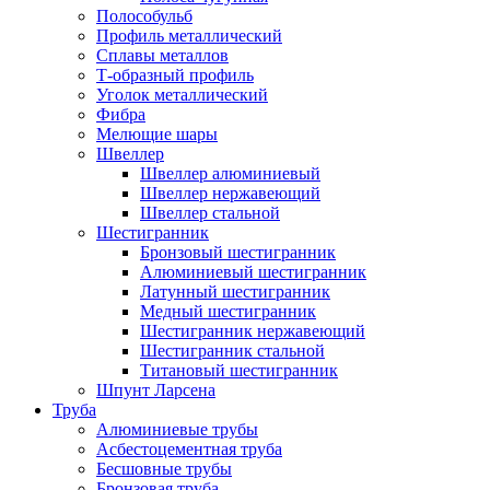
Полособульб
Профиль металлический
Сплавы металлов
Т-образный профиль
Уголок металлический
Фибра
Мелющие шары
Швеллер
Швеллер алюминиевый
Швеллер нержавеющий
Швеллер стальной
Шестигранник
Бронзовый шестигранник
Алюминиевый шестигранник
Латунный шестигранник
Медный шестигранник
Шестигранник нержавеющий
Шестигранник стальной
Титановый шестигранник
Шпунт Ларсена
Труба
Алюминиевые трубы
Асбестоцементная труба
Бесшовные трубы
Бронзовая труба