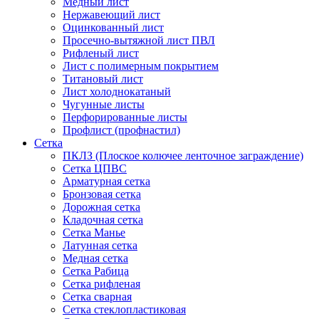
Медный лист
Нержавеющий лист
Оцинкованный лист
Просечно-вытяжной лист ПВЛ
Рифленый лист
Лист с полимерным покрытием
Титановый лист
Лист холоднокатаный
Чугунные листы
Перфорированные листы
Профлист (профнастил)
Сетка
ПКЛЗ (Плоское колючее ленточное заграждение)
Сетка ЦПВС
Арматурная сетка
Бронзовая сетка
Дорожная сетка
Кладочная сетка
Сетка Манье
Латунная сетка
Медная сетка
Сетка Рабица
Сетка рифленая
Сетка сварная
Сетка стеклопластиковая