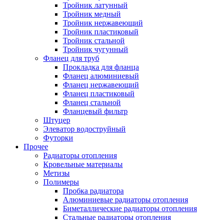
Тройник латунный
Тройник медный
Тройник нержавеющий
Тройник пластиковый
Тройник стальной
Тройник чугунный
Фланец для труб
Прокладка для фланца
Фланец алюминиевый
Фланец нержавеющий
Фланец пластиковый
Фланец стальной
Фланцевый фильтр
Штуцер
Элеватор водоструйный
Футорки
Прочее
Радиаторы отопления
Кровельные материалы
Метизы
Полимеры
Пробка радиатора
Алюминиевые радиаторы отопления
Биметаллические радиаторы отопления
Стальные радиаторы отопления