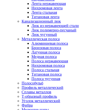
Лента нержавеющая
Нихромовая лента
Лента стальная
Титановая лента
Канализационный люк
Люк из нержавеющей стали
Люк полимерно-песчаный
Люк чугунный
Металлическая полоса
Алюминиевая полоса
Бронзовая полоса
Латунная полоса
Медная полоса
Полоса нержавеющая
Нихромовая полоса
Полоса стальная
Титановая полоса
Полоса чугунная
Полособульб
Профиль металлический
Сплавы металлов
Т-образный профиль
Уголок металлический
Фибра
Мелющие шары