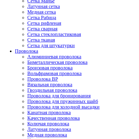
Сетка Манье
Латунная сетка
Медная сетка
Сетка Рабица
Сетка рифленая
Сетка сварная
Сетка стеклопластиковая
Сетка тканая
Сетка для штукатурки
Проволока
Алюминиевая проволока
Биметаллическая проволока
Бронзовая проволока
Вольфрамовая проволока
Проволока ВР
Вязальная проволока
Гвоздильная проволока
Проволока для бронирования
Проволока для пружинных шайб
Проволока для холодной высадки
Канатная проволока
Качественная проволока
Колючая проволока
Латунная проволока
Медная проволока