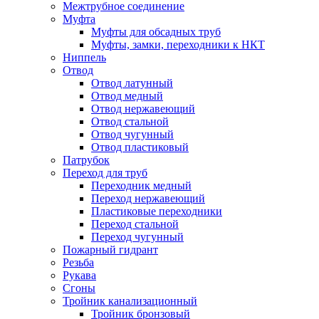
Межтрубное соединение
Муфта
Муфты для обсадных труб
Муфты, замки, переходники к НКТ
Ниппель
Отвод
Отвод латунный
Отвод медный
Отвод нержавеющий
Отвод стальной
Отвод чугунный
Отвод пластиковый
Патрубок
Переход для труб
Переходник медный
Переход нержавеющий
Пластиковые переходники
Переход стальной
Переход чугунный
Пожарный гидрант
Резьба
Рукава
Сгоны
Тройник канализационный
Тройник бронзовый