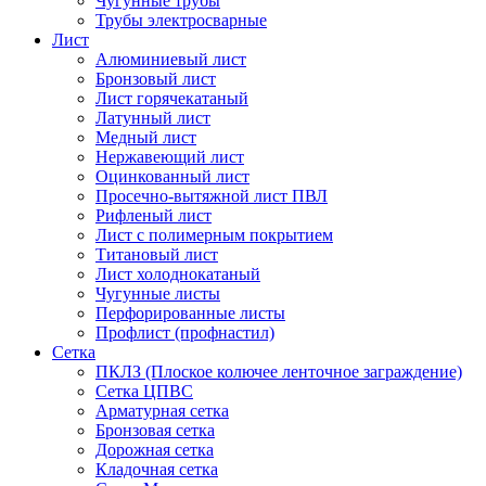
Чугунные трубы
Трубы электросварные
Лист
Алюминиевый лист
Бронзовый лист
Лист горячекатаный
Латунный лист
Медный лист
Нержавеющий лист
Оцинкованный лист
Просечно-вытяжной лист ПВЛ
Рифленый лист
Лист с полимерным покрытием
Титановый лист
Лист холоднокатаный
Чугунные листы
Перфорированные листы
Профлист (профнастил)
Сетка
ПКЛЗ (Плоское колючее ленточное заграждение)
Сетка ЦПВС
Арматурная сетка
Бронзовая сетка
Дорожная сетка
Кладочная сетка