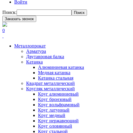
Войти
Поиск:
Поиск
Заказать звонок
0
Металлопрокат
Арматура
Двутавровая балка
Катанка
Алюминиевая катанка
Медная катанка
Катанка стальная
Квадрат металлический
Кругляк металлический
Круг алюминиевый
Круг бронзовый
Круг вольфрамовый
Круг латунный
Круг медный
Круг нержавеющий
Круг оловянный
Круг стальной