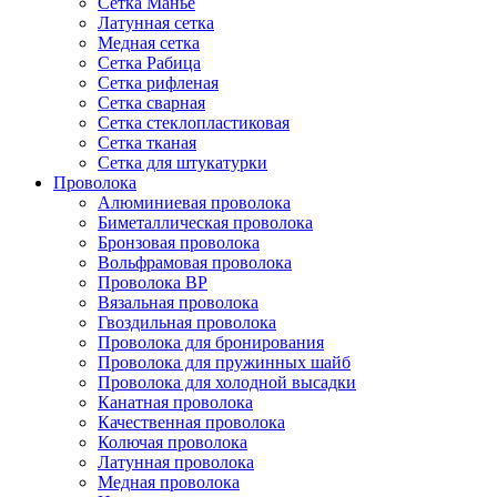
Сетка Манье
Латунная сетка
Медная сетка
Сетка Рабица
Сетка рифленая
Сетка сварная
Сетка стеклопластиковая
Сетка тканая
Сетка для штукатурки
Проволока
Алюминиевая проволока
Биметаллическая проволока
Бронзовая проволока
Вольфрамовая проволока
Проволока ВР
Вязальная проволока
Гвоздильная проволока
Проволока для бронирования
Проволока для пружинных шайб
Проволока для холодной высадки
Канатная проволока
Качественная проволока
Колючая проволока
Латунная проволока
Медная проволока