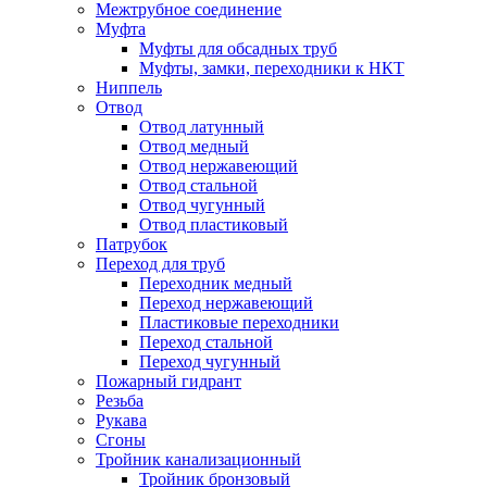
Межтрубное соединение
Муфта
Муфты для обсадных труб
Муфты, замки, переходники к НКТ
Ниппель
Отвод
Отвод латунный
Отвод медный
Отвод нержавеющий
Отвод стальной
Отвод чугунный
Отвод пластиковый
Патрубок
Переход для труб
Переходник медный
Переход нержавеющий
Пластиковые переходники
Переход стальной
Переход чугунный
Пожарный гидрант
Резьба
Рукава
Сгоны
Тройник канализационный
Тройник бронзовый