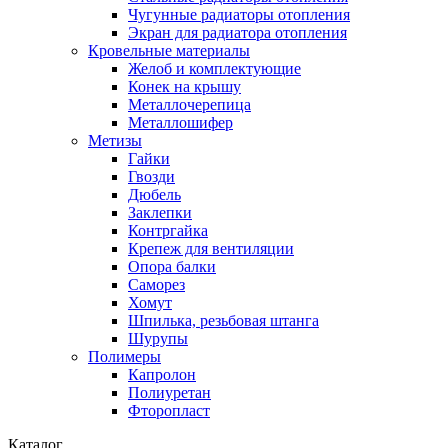
Чугунные радиаторы отопления
Экран для радиатора отопления
Кровельные материалы
Желоб и комплектующие
Конек на крышу
Металлочерепица
Металлошифер
Метизы
Гайки
Гвозди
Дюбель
Заклепки
Контргайка
Крепеж для вентиляции
Опора балки
Саморез
Хомут
Шпилька, резьбовая штанга
Шурупы
Полимеры
Капролон
Полиуретан
Фторопласт
Каталог