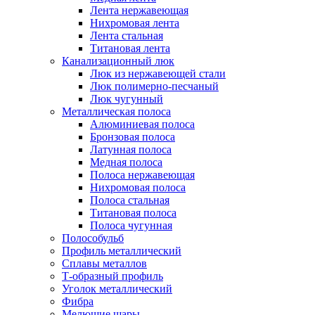
Лента нержавеющая
Нихромовая лента
Лента стальная
Титановая лента
Канализационный люк
Люк из нержавеющей стали
Люк полимерно-песчаный
Люк чугунный
Металлическая полоса
Алюминиевая полоса
Бронзовая полоса
Латунная полоса
Медная полоса
Полоса нержавеющая
Нихромовая полоса
Полоса стальная
Титановая полоса
Полоса чугунная
Полособульб
Профиль металлический
Сплавы металлов
Т-образный профиль
Уголок металлический
Фибра
Мелющие шары