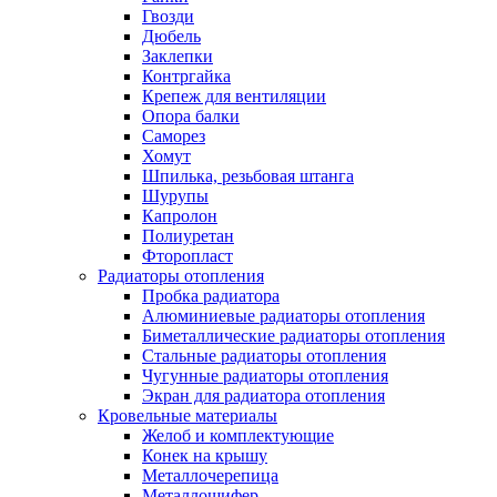
Гвозди
Дюбель
Заклепки
Контргайка
Крепеж для вентиляции
Опора балки
Саморез
Хомут
Шпилька, резьбовая штанга
Шурупы
Капролон
Полиуретан
Фторопласт
Радиаторы отопления
Пробка радиатора
Алюминиевые радиаторы отопления
Биметаллические радиаторы отопления
Стальные радиаторы отопления
Чугунные радиаторы отопления
Экран для радиатора отопления
Кровельные материалы
Желоб и комплектующие
Конек на крышу
Металлочерепица
Металлошифер