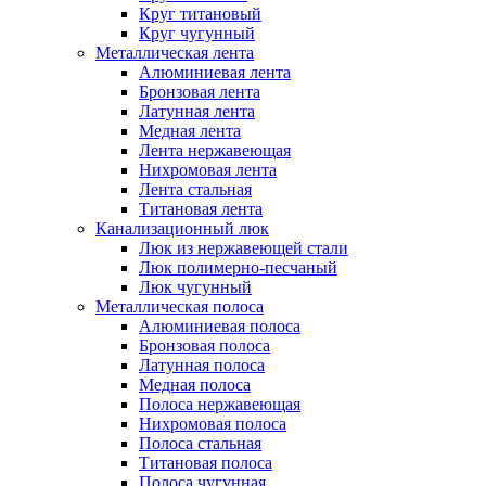
Круг титановый
Круг чугунный
Металлическая лента
Алюминиевая лента
Бронзовая лента
Латунная лента
Медная лента
Лента нержавеющая
Нихромовая лента
Лента стальная
Титановая лента
Канализационный люк
Люк из нержавеющей стали
Люк полимерно-песчаный
Люк чугунный
Металлическая полоса
Алюминиевая полоса
Бронзовая полоса
Латунная полоса
Медная полоса
Полоса нержавеющая
Нихромовая полоса
Полоса стальная
Титановая полоса
Полоса чугунная