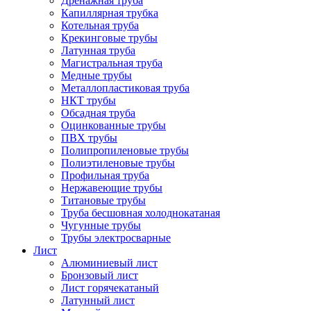
Дренажная труба
Капиллярная трубка
Котельная труба
Крекинговые трубы
Латунная труба
Магистральная труба
Медные трубы
Металлопластиковая труба
НКТ трубы
Обсадная труба
Оцинкованные трубы
ПВХ трубы
Полипропиленовые трубы
Полиэтиленовые трубы
Профильная труба
Нержавеющие трубы
Титановые трубы
Труба бесшовная холоднокатаная
Чугунные трубы
Трубы электросварные
Лист
Алюминиевый лист
Бронзовый лист
Лист горячекатаный
Латунный лист