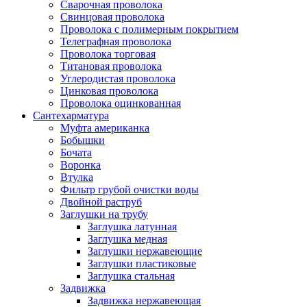
Сварочная проволока
Свинцовая проволока
Проволока с полимерным покрытием
Телеграфная проволока
Проволока торговая
Титановая проволока
Углеродистая проволока
Цинковая проволока
Проволока оцинкованная
Сантехарматура
Муфта американка
Бобышки
Бочата
Воронка
Втулка
Фильтр грубой очистки воды
Двойной раструб
Заглушки на трубу
Заглушка латунная
Заглушка медная
Заглушки нержавеющие
Заглушки пластиковые
Заглушка стальная
Задвижка
Задвижка нержавеющая