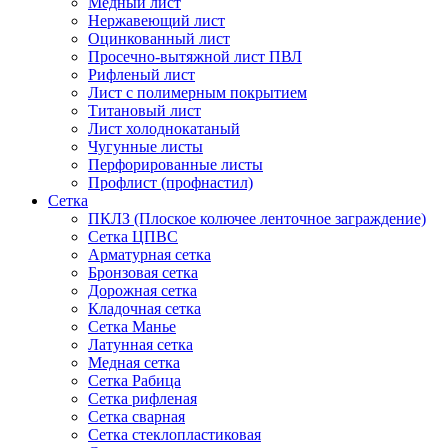
Медный лист
Нержавеющий лист
Оцинкованный лист
Просечно-вытяжной лист ПВЛ
Рифленый лист
Лист с полимерным покрытием
Титановый лист
Лист холоднокатаный
Чугунные листы
Перфорированные листы
Профлист (профнастил)
Сетка
ПКЛЗ (Плоское колючее ленточное заграждение)
Сетка ЦПВС
Арматурная сетка
Бронзовая сетка
Дорожная сетка
Кладочная сетка
Сетка Манье
Латунная сетка
Медная сетка
Сетка Рабица
Сетка рифленая
Сетка сварная
Сетка стеклопластиковая