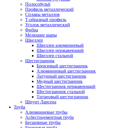
Полособульб
Профиль металлический
Сплавы металлов
Т-образный профиль
Уголок металлический
Фибра
Мелющие шары
Швеллер
Швеллер алюминиевый
Швеллер нержавеющий
Швеллер стальной
Шестигранник
Бронзовый шестигранник
Алюминиевый шестигранник
Латунный шестигранник
Медный шестигранник
Шестигранник нержавеющий
Шестигранник стальной
Титановый шестигранник
Шпунт Ларсена
Труба
Алюминиевые трубы
Асбестоцементная труба
Бесшовные трубы
Бронзовая труба