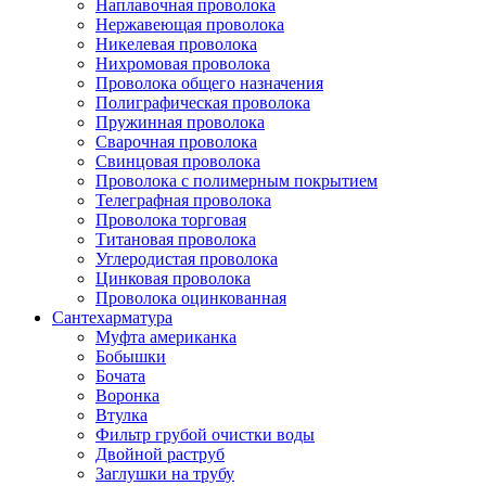
Наплавочная проволока
Нержавеющая проволока
Никелевая проволока
Нихромовая проволока
Проволока общего назначения
Полиграфическая проволока
Пружинная проволока
Сварочная проволока
Свинцовая проволока
Проволока с полимерным покрытием
Телеграфная проволока
Проволока торговая
Титановая проволока
Углеродистая проволока
Цинковая проволока
Проволока оцинкованная
Сантехарматура
Муфта американка
Бобышки
Бочата
Воронка
Втулка
Фильтр грубой очистки воды
Двойной раструб
Заглушки на трубу