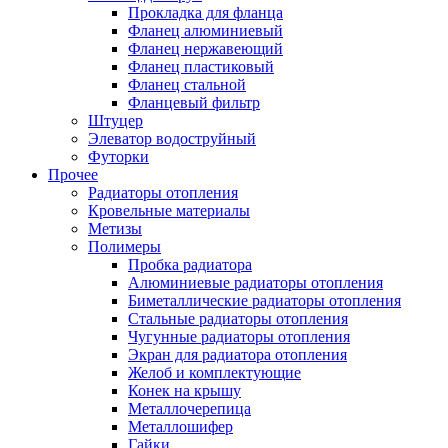
Прокладка для фланца
Фланец алюминиевый
Фланец нержавеющий
Фланец пластиковый
Фланец стальной
Фланцевый фильтр
Штуцер
Элеватор водоструйный
Футорки
Прочее
Радиаторы отопления
Кровельные материалы
Метизы
Полимеры
Пробка радиатора
Алюминиевые радиаторы отопления
Биметаллические радиаторы отопления
Стальные радиаторы отопления
Чугунные радиаторы отопления
Экран для радиатора отопления
Желоб и комплектующие
Конек на крышу
Металлочерепица
Металлошифер
Гайки