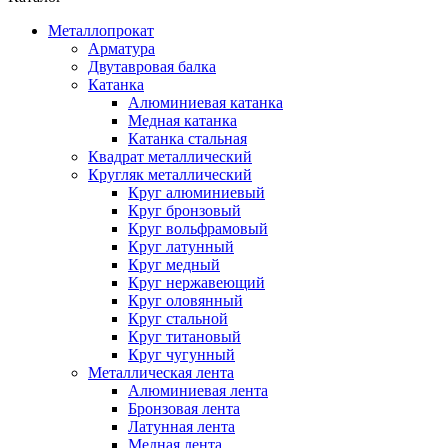
Металлопрокат
Арматура
Двутавровая балка
Катанка
Алюминиевая катанка
Медная катанка
Катанка стальная
Квадрат металлический
Кругляк металлический
Круг алюминиевый
Круг бронзовый
Круг вольфрамовый
Круг латунный
Круг медный
Круг нержавеющий
Круг оловянный
Круг стальной
Круг титановый
Круг чугунный
Металлическая лента
Алюминиевая лента
Бронзовая лента
Латунная лента
Медная лента