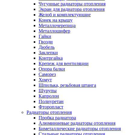
Чугунные радиаторы отопления
Экран для радиатора отопления
Желоб и комплектующие
Конек на крышу
Металлочерепица
Металлошифер
Гайки
Гвозди
Дюбель
Заклепки
Контргайка
Крепеж для вентиляции
Опора балки
Саморез
Хомут
Шпилька, резьбовая штанга
Шурупы
Капролон
Полиуретан
Фторопласт
Радиаторы отопления
Пробка радиатора
Алюминиевые радиаторы отопления
Биметаллические радиаторы отопления
Стальные радиаторы отопления