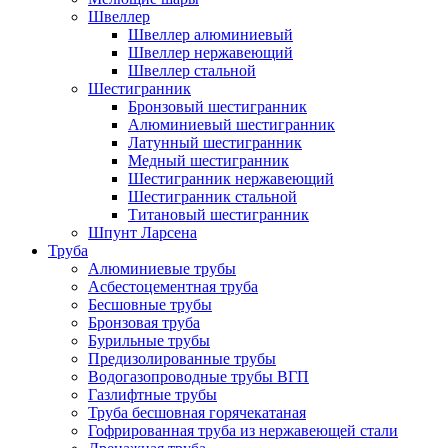
Швеллер
Швеллер алюминиевый
Швеллер нержавеющий
Швеллер стальной
Шестигранник
Бронзовый шестигранник
Алюминиевый шестигранник
Латунный шестигранник
Медный шестигранник
Шестигранник нержавеющий
Шестигранник стальной
Титановый шестигранник
Шпунт Ларсена
Труба
Алюминиевые трубы
Асбестоцементная труба
Бесшовные трубы
Бронзовая труба
Бурильные трубы
Предизолированные трубы
Водогазопроводные трубы ВГП
Газлифтные трубы
Труба бесшовная горячекатаная
Гофрированная труба из нержавеющей стали