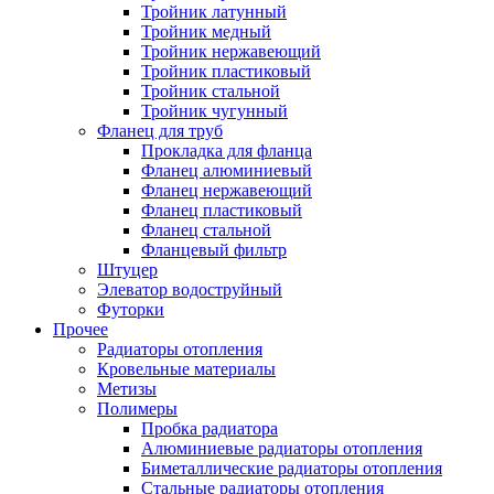
Тройник латунный
Тройник медный
Тройник нержавеющий
Тройник пластиковый
Тройник стальной
Тройник чугунный
Фланец для труб
Прокладка для фланца
Фланец алюминиевый
Фланец нержавеющий
Фланец пластиковый
Фланец стальной
Фланцевый фильтр
Штуцер
Элеватор водоструйный
Футорки
Прочее
Радиаторы отопления
Кровельные материалы
Метизы
Полимеры
Пробка радиатора
Алюминиевые радиаторы отопления
Биметаллические радиаторы отопления
Стальные радиаторы отопления