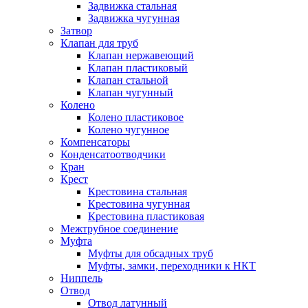
Задвижка стальная
Задвижка чугунная
Затвор
Клапан для труб
Клапан нержавеющий
Клапан пластиковый
Клапан стальной
Клапан чугунный
Колено
Колено пластиковое
Колено чугунное
Компенсаторы
Конденсатоотводчики
Кран
Крест
Крестовина стальная
Крестовина чугунная
Крестовина пластиковая
Межтрубное соединение
Муфта
Муфты для обсадных труб
Муфты, замки, переходники к НКТ
Ниппель
Отвод
Отвод латунный