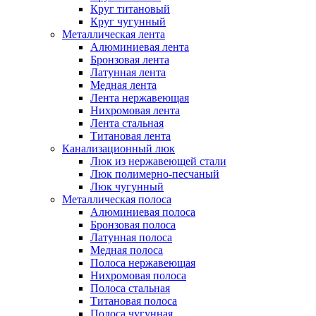
Круг титановый
Круг чугунный
Металлическая лента
Алюминиевая лента
Бронзовая лента
Латунная лента
Медная лента
Лента нержавеющая
Нихромовая лента
Лента стальная
Титановая лента
Канализационный люк
Люк из нержавеющей стали
Люк полимерно-песчаный
Люк чугунный
Металлическая полоса
Алюминиевая полоса
Бронзовая полоса
Латунная полоса
Медная полоса
Полоса нержавеющая
Нихромовая полоса
Полоса стальная
Титановая полоса
Полоса чугунная