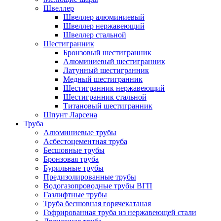
Швеллер
Швеллер алюминиевый
Швеллер нержавеющий
Швеллер стальной
Шестигранник
Бронзовый шестигранник
Алюминиевый шестигранник
Латунный шестигранник
Медный шестигранник
Шестигранник нержавеющий
Шестигранник стальной
Титановый шестигранник
Шпунт Ларсена
Труба
Алюминиевые трубы
Асбестоцементная труба
Бесшовные трубы
Бронзовая труба
Бурильные трубы
Предизолированные трубы
Водогазопроводные трубы ВГП
Газлифтные трубы
Труба бесшовная горячекатаная
Гофрированная труба из нержавеющей стали