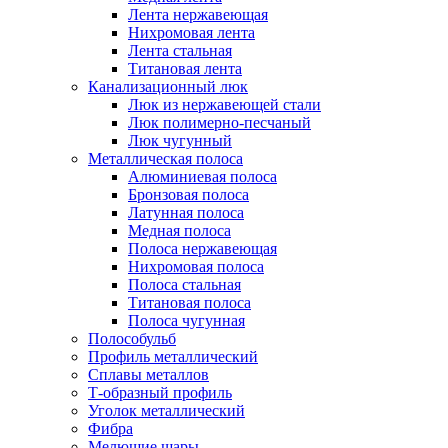
Лента нержавеющая
Нихромовая лента
Лента стальная
Титановая лента
Канализационный люк
Люк из нержавеющей стали
Люк полимерно-песчаный
Люк чугунный
Металлическая полоса
Алюминиевая полоса
Бронзовая полоса
Латунная полоса
Медная полоса
Полоса нержавеющая
Нихромовая полоса
Полоса стальная
Титановая полоса
Полоса чугунная
Полособульб
Профиль металлический
Сплавы металлов
Т-образный профиль
Уголок металлический
Фибра
Мелющие шары