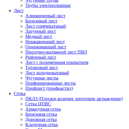
Чугунные трубы
Трубы электросварные
Лист
Алюминиевый лист
Бронзовый лист
Лист горячекатаный
Латунный лист
Медный лист
Нержавеющий лист
Оцинкованный лист
Просечно-вытяжной лист ПВЛ
Рифленый лист
Лист с полимерным покрытием
Титановый лист
Лист холоднокатаный
Чугунные листы
Перфорированные листы
Профлист (профнастил)
Сетка
ПКЛЗ (Плоское колючее ленточное заграждение)
Сетка ЦПВС
Арматурная сетка
Бронзовая сетка
Дорожная сетка
Кладочная сетка