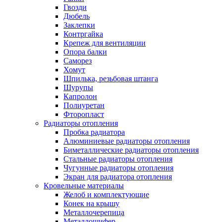
Гвозди
Дюбель
Заклепки
Контргайка
Крепеж для вентиляции
Опора балки
Саморез
Хомут
Шпилька, резьбовая штанга
Шурупы
Капролон
Полиуретан
Фторопласт
Радиаторы отопления
Пробка радиатора
Алюминиевые радиаторы отопления
Биметаллические радиаторы отопления
Стальные радиаторы отопления
Чугунные радиаторы отопления
Экран для радиатора отопления
Кровельные материалы
Желоб и комплектующие
Конек на крышу
Металлочерепица
Металлошифер