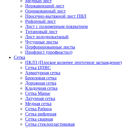
Медный лист
Нержавеющий лист
Оцинкованный лист
Просечно-вытяжной лист ПВЛ
Рифленый лист
Лист с полимерным покрытием
Титановый лист
Лист холоднокатаный
Чугунные листы
Перфорированные листы
Профлист (профнастил)
Сетка
ПКЛЗ (Плоское колючее ленточное заграждение)
Сетка ЦПВС
Арматурная сетка
Бронзовая сетка
Дорожная сетка
Кладочная сетка
Сетка Манье
Латунная сетка
Медная сетка
Сетка Рабица
Сетка рифленая
Сетка сварная
Сетка стеклопластиковая