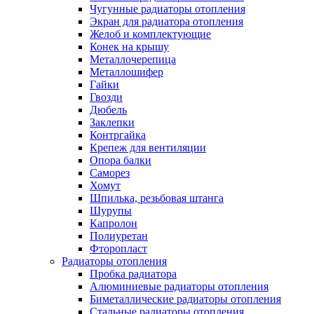
Чугунные радиаторы отопления
Экран для радиатора отопления
Желоб и комплектующие
Конек на крышу
Металлочерепица
Металлошифер
Гайки
Гвозди
Дюбель
Заклепки
Контргайка
Крепеж для вентиляции
Опора балки
Саморез
Хомут
Шпилька, резьбовая штанга
Шурупы
Капролон
Полиуретан
Фторопласт
Радиаторы отопления
Пробка радиатора
Алюминиевые радиаторы отопления
Биметаллические радиаторы отопления
Стальные радиаторы отопления