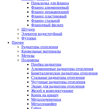
Прокладка для фланца
Фланец алюминиевый
Фланец нержавеющий
Фланец пластиковый
Фланец стальной
Фланцевый фильтр
Штуцер
Элеватор водоструйный
Футорки
Прочее
Радиаторы отопления
Кровельные материалы
Метизы
Полимеры
Пробка радиатора
Алюминиевые радиаторы отопления
Биметаллические радиаторы отопления
Стальные радиаторы отопления
Чугунные радиаторы отопления
Экран для радиатора отопления
Желоб и комплектующие
Конек на крышу
Металлочерепица
Металлошифер
Гайки