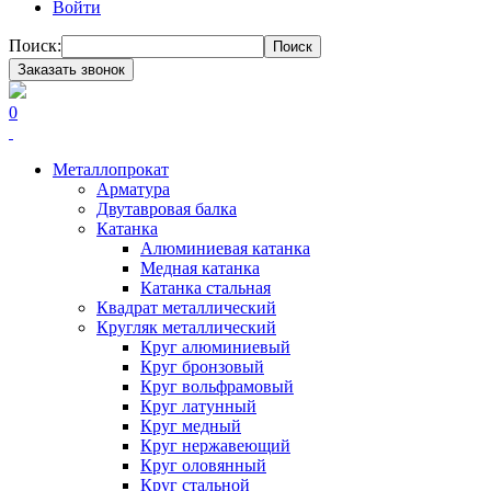
Войти
Поиск:
Поиск
Заказать звонок
0
Металлопрокат
Арматура
Двутавровая балка
Катанка
Алюминиевая катанка
Медная катанка
Катанка стальная
Квадрат металлический
Кругляк металлический
Круг алюминиевый
Круг бронзовый
Круг вольфрамовый
Круг латунный
Круг медный
Круг нержавеющий
Круг оловянный
Круг стальной