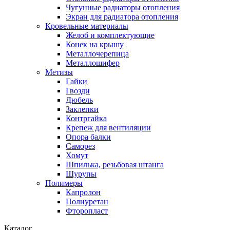
Чугунные радиаторы отопления
Экран для радиатора отопления
Кровельные материалы
Желоб и комплектующие
Конек на крышу
Металлочерепица
Металлошифер
Метизы
Гайки
Гвозди
Дюбель
Заклепки
Контргайка
Крепеж для вентиляции
Опора балки
Саморез
Хомут
Шпилька, резьбовая штанга
Шурупы
Полимеры
Капролон
Полиуретан
Фторопласт
Каталог