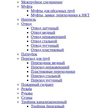
Межтрубное соединение
Муфта
Муфты для обсадных труб
Муфты, замки, переходники к НКТ
Ниппель
Отвод
Отвод латунный
Отвод медный
Отвод нержавеющий
Отвод стальной
Отвод чугунный
Отвод пластиковый
Патрубок
Переход для труб
Переходник медный
Переход нержавеющий
Пластиковые переходники
Переход стальной
Переход чугунный
Пожарный гидрант
Резьба
Рукава
Сгоны
Тройник канализационный
Тройник бронзовый