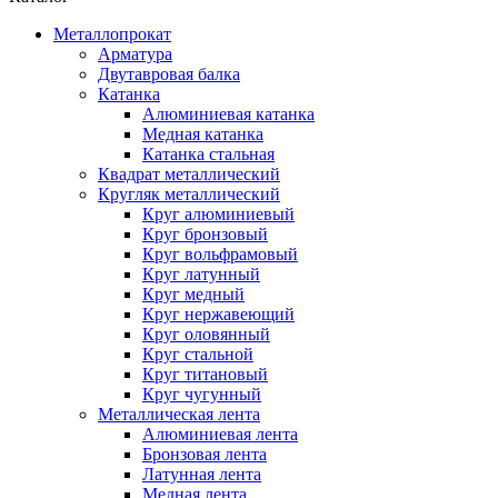
Металлопрокат
Арматура
Двутавровая балка
Катанка
Алюминиевая катанка
Медная катанка
Катанка стальная
Квадрат металлический
Кругляк металлический
Круг алюминиевый
Круг бронзовый
Круг вольфрамовый
Круг латунный
Круг медный
Круг нержавеющий
Круг оловянный
Круг стальной
Круг титановый
Круг чугунный
Металлическая лента
Алюминиевая лента
Бронзовая лента
Латунная лента
Медная лента