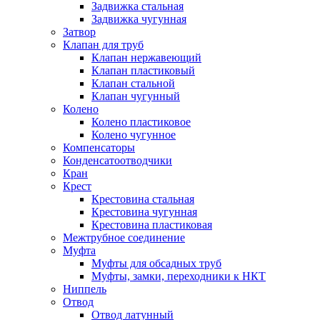
Задвижка стальная
Задвижка чугунная
Затвор
Клапан для труб
Клапан нержавеющий
Клапан пластиковый
Клапан стальной
Клапан чугунный
Колено
Колено пластиковое
Колено чугунное
Компенсаторы
Конденсатоотводчики
Кран
Крест
Крестовина стальная
Крестовина чугунная
Крестовина пластиковая
Межтрубное соединение
Муфта
Муфты для обсадных труб
Муфты, замки, переходники к НКТ
Ниппель
Отвод
Отвод латунный