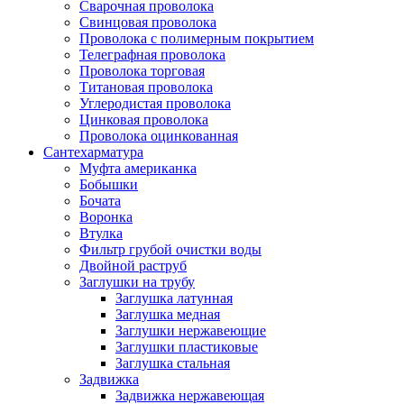
Сварочная проволока
Свинцовая проволока
Проволока с полимерным покрытием
Телеграфная проволока
Проволока торговая
Титановая проволока
Углеродистая проволока
Цинковая проволока
Проволока оцинкованная
Сантехарматура
Муфта американка
Бобышки
Бочата
Воронка
Втулка
Фильтр грубой очистки воды
Двойной раструб
Заглушки на трубу
Заглушка латунная
Заглушка медная
Заглушки нержавеющие
Заглушки пластиковые
Заглушка стальная
Задвижка
Задвижка нержавеющая