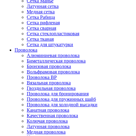
Сетка Манье
Латунная сетка
Медная сетка
Сетка Рабица
Сетка рифленая
Сетка сварная
Сетка стеклопластиковая
Сетка тканая
Сетка для штукатурки
Проволока
Алюминиевая проволока
Биметаллическая проволока
Бронзовая проволока
Вольфрамовая проволока
Проволока ВР
Вязальная проволока
Гвоздильная проволока
Проволока для бронирования
Проволока для пружинных шайб
Проволока для холодной высадки
Канатная проволока
Качественная проволока
Колючая проволока
Латунная проволока
Медная проволока