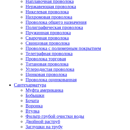
Наплавочная проволока
Нержавеющая проволока
Никелевая проволока
Нихромовая проволока
Проволока общего назначения
Полиграфическая проволока
Пружинная проволока
Сварочная проволока
Свинцовая проволока
Проволока с полимерным покрытием
Телеграфная проволока
Проволока торговая
Титановая проволока
Углеродистая проволока
Цинковая проволока
Проволока оцинкованная
Сантехарматура
Муфта американка
Бобышки
Бочата
Воронка
Втулка
Фильтр грубой очистки воды
Двойной раструб
Заглушки на трубу