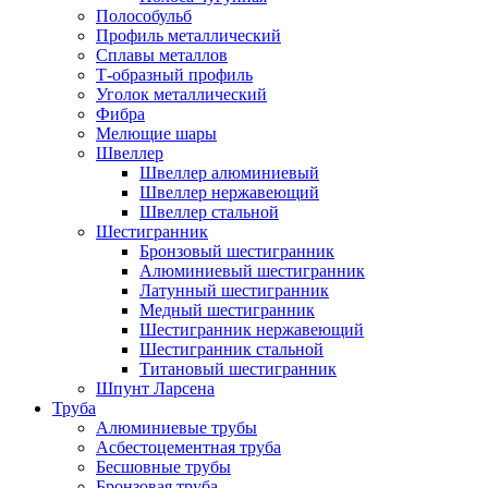
Полособульб
Профиль металлический
Сплавы металлов
Т-образный профиль
Уголок металлический
Фибра
Мелющие шары
Швеллер
Швеллер алюминиевый
Швеллер нержавеющий
Швеллер стальной
Шестигранник
Бронзовый шестигранник
Алюминиевый шестигранник
Латунный шестигранник
Медный шестигранник
Шестигранник нержавеющий
Шестигранник стальной
Титановый шестигранник
Шпунт Ларсена
Труба
Алюминиевые трубы
Асбестоцементная труба
Бесшовные трубы
Бронзовая труба