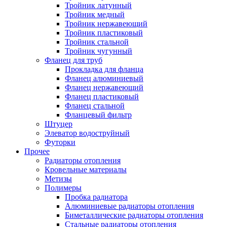
Тройник латунный
Тройник медный
Тройник нержавеющий
Тройник пластиковый
Тройник стальной
Тройник чугунный
Фланец для труб
Прокладка для фланца
Фланец алюминиевый
Фланец нержавеющий
Фланец пластиковый
Фланец стальной
Фланцевый фильтр
Штуцер
Элеватор водоструйный
Футорки
Прочее
Радиаторы отопления
Кровельные материалы
Метизы
Полимеры
Пробка радиатора
Алюминиевые радиаторы отопления
Биметаллические радиаторы отопления
Стальные радиаторы отопления