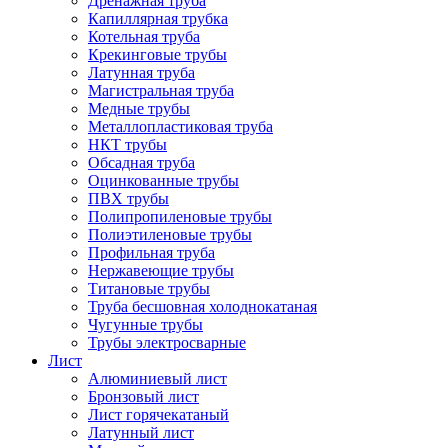
Дренажная труба
Капиллярная трубка
Котельная труба
Крекинговые трубы
Латунная труба
Магистральная труба
Медные трубы
Металлопластиковая труба
НКТ трубы
Обсадная труба
Оцинкованные трубы
ПВХ трубы
Полипропиленовые трубы
Полиэтиленовые трубы
Профильная труба
Нержавеющие трубы
Титановые трубы
Труба бесшовная холоднокатаная
Чугунные трубы
Трубы электросварные
Лист
Алюминиевый лист
Бронзовый лист
Лист горячекатаный
Латунный лист