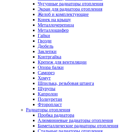
Чугунные радиаторы отопления
Экран для радиатора отопления
Желоб и комплектующие
Конек на крышу
Металлочерепица
Металлошифер
Гайки
Гвозди
Дюбель
Заклепки
Контргайка
Крепеж для вентиляции
Опора балки
Саморез
Хомут
Шпилька, резьбовая штанга
Шурупы
Капролон
Полиуретан
Фторопласт
Радиаторы отопления
Пробка радиатора
Алюминиевые радиаторы отопления
Биметаллические радиаторы отопления
Стальные радиаторы отопления