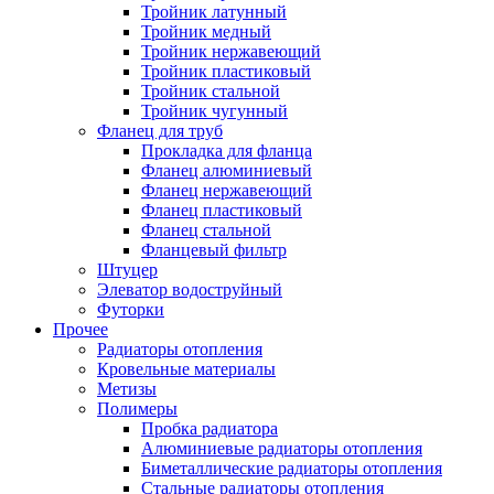
Тройник латунный
Тройник медный
Тройник нержавеющий
Тройник пластиковый
Тройник стальной
Тройник чугунный
Фланец для труб
Прокладка для фланца
Фланец алюминиевый
Фланец нержавеющий
Фланец пластиковый
Фланец стальной
Фланцевый фильтр
Штуцер
Элеватор водоструйный
Футорки
Прочее
Радиаторы отопления
Кровельные материалы
Метизы
Полимеры
Пробка радиатора
Алюминиевые радиаторы отопления
Биметаллические радиаторы отопления
Стальные радиаторы отопления