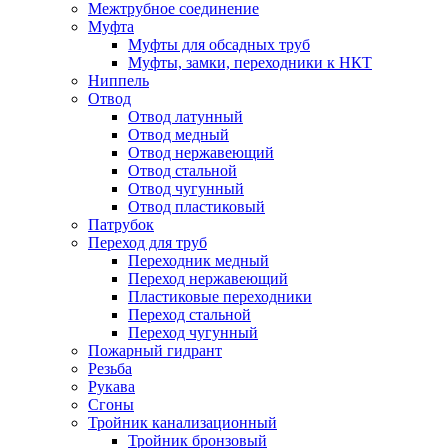
Межтрубное соединение
Муфта
Муфты для обсадных труб
Муфты, замки, переходники к НКТ
Ниппель
Отвод
Отвод латунный
Отвод медный
Отвод нержавеющий
Отвод стальной
Отвод чугунный
Отвод пластиковый
Патрубок
Переход для труб
Переходник медный
Переход нержавеющий
Пластиковые переходники
Переход стальной
Переход чугунный
Пожарный гидрант
Резьба
Рукава
Сгоны
Тройник канализационный
Тройник бронзовый