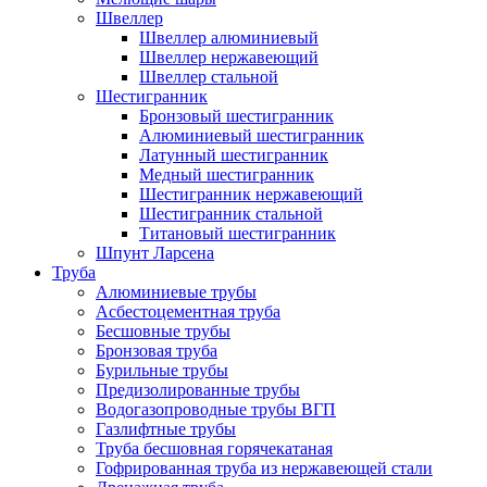
Швеллер
Швеллер алюминиевый
Швеллер нержавеющий
Швеллер стальной
Шестигранник
Бронзовый шестигранник
Алюминиевый шестигранник
Латунный шестигранник
Медный шестигранник
Шестигранник нержавеющий
Шестигранник стальной
Титановый шестигранник
Шпунт Ларсена
Труба
Алюминиевые трубы
Асбестоцементная труба
Бесшовные трубы
Бронзовая труба
Бурильные трубы
Предизолированные трубы
Водогазопроводные трубы ВГП
Газлифтные трубы
Труба бесшовная горячекатаная
Гофрированная труба из нержавеющей стали