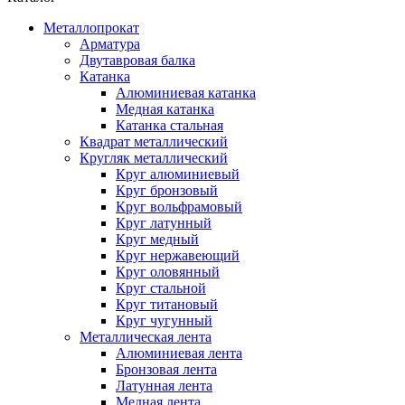
Металлопрокат
Арматура
Двутавровая балка
Катанка
Алюминиевая катанка
Медная катанка
Катанка стальная
Квадрат металлический
Кругляк металлический
Круг алюминиевый
Круг бронзовый
Круг вольфрамовый
Круг латунный
Круг медный
Круг нержавеющий
Круг оловянный
Круг стальной
Круг титановый
Круг чугунный
Металлическая лента
Алюминиевая лента
Бронзовая лента
Латунная лента
Медная лента