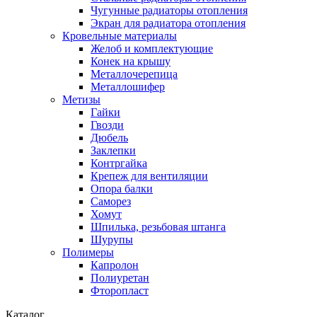
Чугунные радиаторы отопления
Экран для радиатора отопления
Кровельные материалы
Желоб и комплектующие
Конек на крышу
Металлочерепица
Металлошифер
Метизы
Гайки
Гвозди
Дюбель
Заклепки
Контргайка
Крепеж для вентиляции
Опора балки
Саморез
Хомут
Шпилька, резьбовая штанга
Шурупы
Полимеры
Капролон
Полиуретан
Фторопласт
Каталог