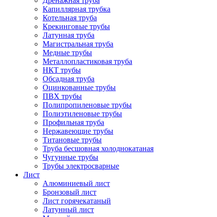
Дренажная труба
Капиллярная трубка
Котельная труба
Крекинговые трубы
Латунная труба
Магистральная труба
Медные трубы
Металлопластиковая труба
НКТ трубы
Обсадная труба
Оцинкованные трубы
ПВХ трубы
Полипропиленовые трубы
Полиэтиленовые трубы
Профильная труба
Нержавеющие трубы
Титановые трубы
Труба бесшовная холоднокатаная
Чугунные трубы
Трубы электросварные
Лист
Алюминиевый лист
Бронзовый лист
Лист горячекатаный
Латунный лист