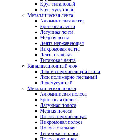
Круг титановый
Круг чугунный
Металлическая лента
Алюминиевая лента
Бронзовая лента
Латунная лента
Медная лента
Лента нержавеющая
Нихромовая лента
Лента стальная
Титановая лента
Канализационный люк
Люк из нержавеющей стали
Люк полимерно-песчаный
Люк чугунный
Металлическая полоса
Алюминиевая полоса
Бронзовая полоса
Латунная полоса
Медная полоса
Полоса нержавеющая
Нихромовая полоса
Полоса стальная
Титановая полоса
Полоса чугунная