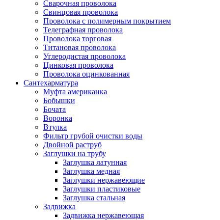
Сварочная проволока
Свинцовая проволока
Проволока с полимерным покрытием
Телеграфная проволока
Проволока торговая
Титановая проволока
Углеродистая проволока
Цинковая проволока
Проволока оцинкованная
Сантехарматура
Муфта американка
Бобышки
Бочата
Воронка
Втулка
Фильтр грубой очистки воды
Двойной раструб
Заглушки на трубу
Заглушка латунная
Заглушка медная
Заглушки нержавеющие
Заглушки пластиковые
Заглушка стальная
Задвижка
Задвижка нержавеющая