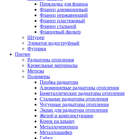
Прокладка для фланца
Фланец алюминиевый
Фланец нержавеющий
Фланец пластиковый
Фланец стальной
Фланцевый фильтр
Штуцер
Элеватор водоструйный
Футорки
Прочее
Радиаторы отопления
Кровельные материалы
Метизы
Полимеры
Пробка радиатора
Алюминиевые радиаторы отопления
Биметаллические радиаторы отопления
Стальные радиаторы отопления
Чугунные радиаторы отопления
Экран для радиатора отопления
Желоб и комплектующие
Конек на крышу
Металлочерепица
Металлошифер
Гайки