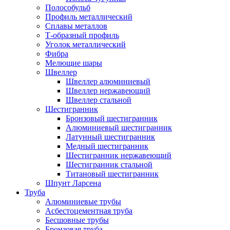
Полособульб
Профиль металлический
Сплавы металлов
Т-образный профиль
Уголок металлический
Фибра
Мелющие шары
Швеллер
Швеллер алюминиевый
Швеллер нержавеющий
Швеллер стальной
Шестигранник
Бронзовый шестигранник
Алюминиевый шестигранник
Латунный шестигранник
Медный шестигранник
Шестигранник нержавеющий
Шестигранник стальной
Титановый шестигранник
Шпунт Ларсена
Труба
Алюминиевые трубы
Асбестоцементная труба
Бесшовные трубы
Бронзовая труба