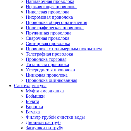
Наплавочная проволока
Нержавеющая проволока
Никелевая проволока
Нихромовая проволока
Проволока общего назначения
Полиграфическая проволока
Пружинная проволока
Сварочная проволока
Свинцовая проволока
Проволока с полимерным покрытием
Телеграфная проволока
Проволока торговая
Титановая проволока
Углеродистая проволока
Цинковая проволока
Проволока оцинкованная
Сантехарматура
Муфта американка
Бобышки
Бочата
Воронка
Втулка
Фильтр грубой очистки воды
Двойной раструб
Заглушки на трубу