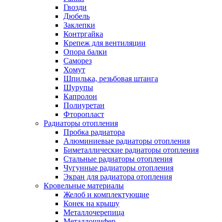
Гвозди
Дюбель
Заклепки
Контргайка
Крепеж для вентиляции
Опора балки
Саморез
Хомут
Шпилька, резьбовая штанга
Шурупы
Капролон
Полиуретан
Фторопласт
Радиаторы отопления
Пробка радиатора
Алюминиевые радиаторы отопления
Биметаллические радиаторы отопления
Стальные радиаторы отопления
Чугунные радиаторы отопления
Экран для радиатора отопления
Кровельные материалы
Желоб и комплектующие
Конек на крышу
Металлочерепица
Металлошифер