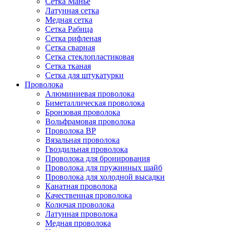
Сетка Манье
Латунная сетка
Медная сетка
Сетка Рабица
Сетка рифленая
Сетка сварная
Сетка стеклопластиковая
Сетка тканая
Сетка для штукатурки
Проволока
Алюминиевая проволока
Биметаллическая проволока
Бронзовая проволока
Вольфрамовая проволока
Проволока ВР
Вязальная проволока
Гвоздильная проволока
Проволока для бронирования
Проволока для пружинных шайб
Проволока для холодной высадки
Канатная проволока
Качественная проволока
Колючая проволока
Латунная проволока
Медная проволока