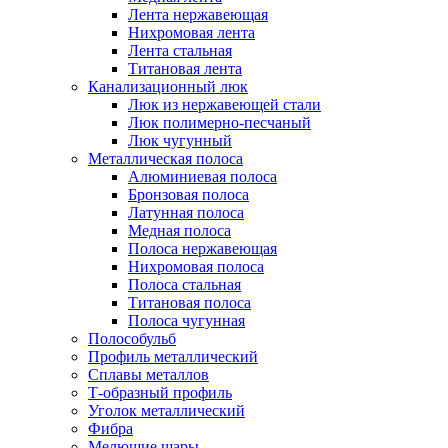
Лента нержавеющая
Нихромовая лента
Лента стальная
Титановая лента
Канализационный люк
Люк из нержавеющей стали
Люк полимерно-песчаный
Люк чугунный
Металлическая полоса
Алюминиевая полоса
Бронзовая полоса
Латунная полоса
Медная полоса
Полоса нержавеющая
Нихромовая полоса
Полоса стальная
Титановая полоса
Полоса чугунная
Полособульб
Профиль металлический
Сплавы металлов
Т-образный профиль
Уголок металлический
Фибра
Мелющие шары