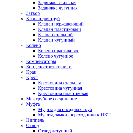
Задвижка стальная
Задвижка чугунная
Затвор
Клапан для труб
Клапан нержавеющий
Клапан пластиковый
Клапан стальной
Клапан чугунный
Колено
Колено пластиковое
Колено чугунное
Компенсаторы
Конденсатоотводчики
Кран
Крест
Крестовина стальная
Крестовина чугунная
Крестовина пластиковая
Межтрубное соединение
Муфта
Муфты для обсадных труб
Муфты, замки, переходники к НКТ
Ниппель
Отвод
Отвод латунный