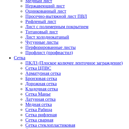
Медный лист
Нержавеющий лист
Оцинкованный лист
Просечно-вытяжной лист ПВЛ
Рифленый лист
Лист с полимерным покрытием
Титановый лист
Лист холоднокатаный
Чугунные листы
Перфорированные листы
Профлист (профнастил)
Сетка
ПКЛЗ (Плоское колючее ленточное заграждение)
Сетка ЦПВС
Арматурная сетка
Бронзовая сетка
Дорожная сетка
Кладочная сетка
Сетка Манье
Латунная сетка
Медная сетка
Сетка Рабица
Сетка рифленая
Сетка сварная
Сетка стеклопластиковая