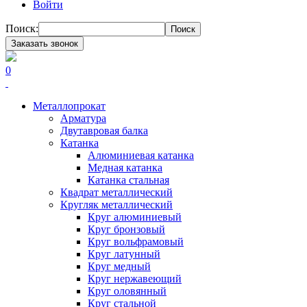
Войти
Поиск:
Поиск
Заказать звонок
0
Металлопрокат
Арматура
Двутавровая балка
Катанка
Алюминиевая катанка
Медная катанка
Катанка стальная
Квадрат металлический
Кругляк металлический
Круг алюминиевый
Круг бронзовый
Круг вольфрамовый
Круг латунный
Круг медный
Круг нержавеющий
Круг оловянный
Круг стальной