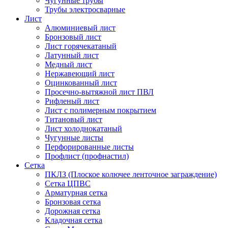
Чугунные трубы
Трубы электросварные
Лист
Алюминиевый лист
Бронзовый лист
Лист горячекатаный
Латунный лист
Медный лист
Нержавеющий лист
Оцинкованный лист
Просечно-вытяжной лист ПВЛ
Рифленый лист
Лист с полимерным покрытием
Титановый лист
Лист холоднокатаный
Чугунные листы
Перфорированные листы
Профлист (профнастил)
Сетка
ПКЛЗ (Плоское колючее ленточное заграждение)
Сетка ЦПВС
Арматурная сетка
Бронзовая сетка
Дорожная сетка
Кладочная сетка