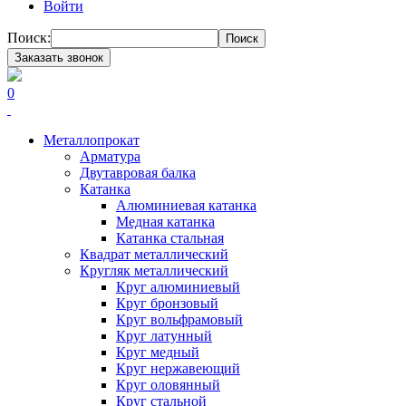
Войти
Поиск:
Поиск
Заказать звонок
0
Металлопрокат
Арматура
Двутавровая балка
Катанка
Алюминиевая катанка
Медная катанка
Катанка стальная
Квадрат металлический
Кругляк металлический
Круг алюминиевый
Круг бронзовый
Круг вольфрамовый
Круг латунный
Круг медный
Круг нержавеющий
Круг оловянный
Круг стальной