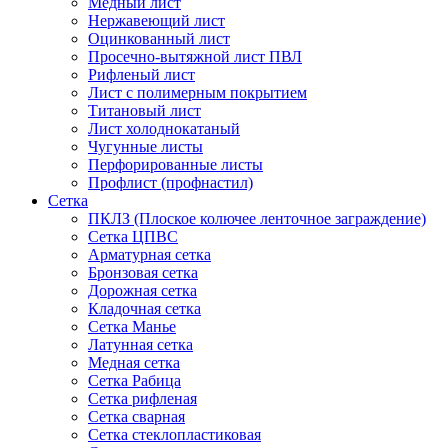
Медный лист
Нержавеющий лист
Оцинкованный лист
Просечно-вытяжной лист ПВЛ
Рифленый лист
Лист с полимерным покрытием
Титановый лист
Лист холоднокатаный
Чугунные листы
Перфорированные листы
Профлист (профнастил)
Сетка
ПКЛЗ (Плоское колючее ленточное заграждение)
Сетка ЦПВС
Арматурная сетка
Бронзовая сетка
Дорожная сетка
Кладочная сетка
Сетка Манье
Латунная сетка
Медная сетка
Сетка Рабица
Сетка рифленая
Сетка сварная
Сетка стеклопластиковая