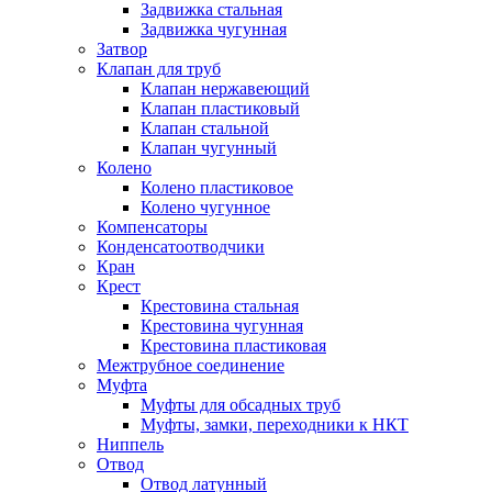
Задвижка стальная
Задвижка чугунная
Затвор
Клапан для труб
Клапан нержавеющий
Клапан пластиковый
Клапан стальной
Клапан чугунный
Колено
Колено пластиковое
Колено чугунное
Компенсаторы
Конденсатоотводчики
Кран
Крест
Крестовина стальная
Крестовина чугунная
Крестовина пластиковая
Межтрубное соединение
Муфта
Муфты для обсадных труб
Муфты, замки, переходники к НКТ
Ниппель
Отвод
Отвод латунный