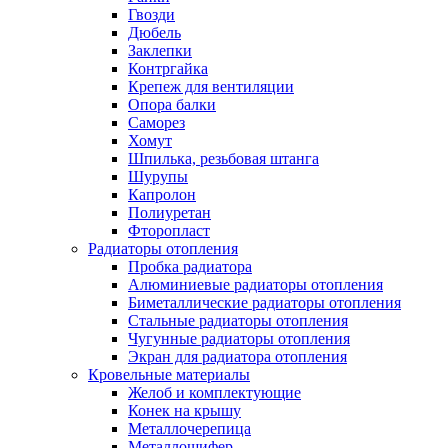
Гвозди
Дюбель
Заклепки
Контргайка
Крепеж для вентиляции
Опора балки
Саморез
Хомут
Шпилька, резьбовая штанга
Шурупы
Капролон
Полиуретан
Фторопласт
Радиаторы отопления
Пробка радиатора
Алюминиевые радиаторы отопления
Биметаллические радиаторы отопления
Стальные радиаторы отопления
Чугунные радиаторы отопления
Экран для радиатора отопления
Кровельные материалы
Желоб и комплектующие
Конек на крышу
Металлочерепица
Металлошифер