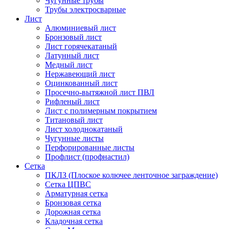
Чугунные трубы
Трубы электросварные
Лист
Алюминиевый лист
Бронзовый лист
Лист горячекатаный
Латунный лист
Медный лист
Нержавеющий лист
Оцинкованный лист
Просечно-вытяжной лист ПВЛ
Рифленый лист
Лист с полимерным покрытием
Титановый лист
Лист холоднокатаный
Чугунные листы
Перфорированные листы
Профлист (профнастил)
Сетка
ПКЛЗ (Плоское колючее ленточное заграждение)
Сетка ЦПВС
Арматурная сетка
Бронзовая сетка
Дорожная сетка
Кладочная сетка