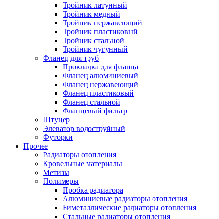
Тройник латунный
Тройник медный
Тройник нержавеющий
Тройник пластиковый
Тройник стальной
Тройник чугунный
Фланец для труб
Прокладка для фланца
Фланец алюминиевый
Фланец нержавеющий
Фланец пластиковый
Фланец стальной
Фланцевый фильтр
Штуцер
Элеватор водоструйный
Футорки
Прочее
Радиаторы отопления
Кровельные материалы
Метизы
Полимеры
Пробка радиатора
Алюминиевые радиаторы отопления
Биметаллические радиаторы отопления
Стальные радиаторы отопления