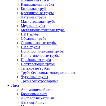
Дренажная труба
Капиллярная трубка
Котельная труба
Крекинговые трубы
Латунная труба
Магистральная труба
Медные трубы
Металлопластиковая труба
НКТ трубы
Обсадная труба
Оцинкованные трубы
ПВХ трубы
Полипропиленовые трубы
Полиэтиленовые трубы
Профильная труба
Нержавеющие трубы
Титановые трубы
Труба бесшовная холоднокатаная
Чугунные трубы
Трубы электросварные
Лист
Алюминиевый лист
Бронзовый лист
Лист горячекатаный
Латунный лист