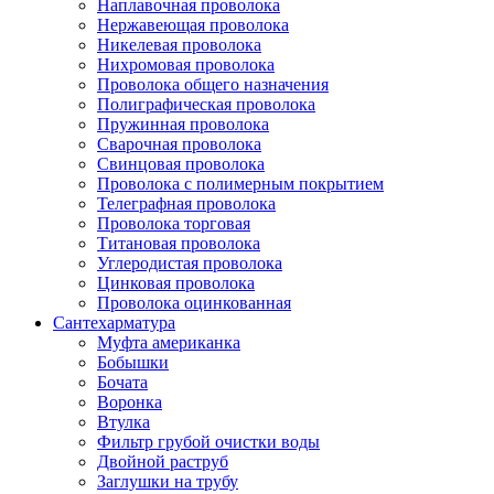
Наплавочная проволока
Нержавеющая проволока
Никелевая проволока
Нихромовая проволока
Проволока общего назначения
Полиграфическая проволока
Пружинная проволока
Сварочная проволока
Свинцовая проволока
Проволока с полимерным покрытием
Телеграфная проволока
Проволока торговая
Титановая проволока
Углеродистая проволока
Цинковая проволока
Проволока оцинкованная
Сантехарматура
Муфта американка
Бобышки
Бочата
Воронка
Втулка
Фильтр грубой очистки воды
Двойной раструб
Заглушки на трубу