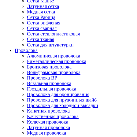
Сетка Манье
Латунная сетка
Медная сетка
Сетка Рабица
Сетка рифленая
Сетка сварная
Сетка стеклопластиковая
Сетка тканая
Сетка для штукатурки
Проволока
Алюминиевая проволока
Биметаллическая проволока
Бронзовая проволока
Вольфрамовая проволока
Проволока ВР
Вязальная проволока
Гвоздильная проволока
Проволока для бронирования
Проволока для пружинных шайб
Проволока для холодной высадки
Канатная проволока
Качественная проволока
Колючая проволока
Латунная проволока
Медная проволока