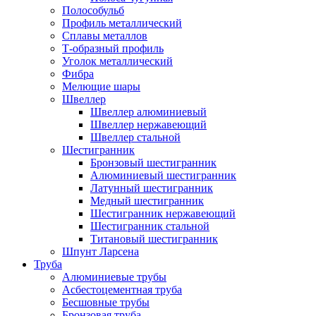
Полособульб
Профиль металлический
Сплавы металлов
Т-образный профиль
Уголок металлический
Фибра
Мелющие шары
Швеллер
Швеллер алюминиевый
Швеллер нержавеющий
Швеллер стальной
Шестигранник
Бронзовый шестигранник
Алюминиевый шестигранник
Латунный шестигранник
Медный шестигранник
Шестигранник нержавеющий
Шестигранник стальной
Титановый шестигранник
Шпунт Ларсена
Труба
Алюминиевые трубы
Асбестоцементная труба
Бесшовные трубы
Бронзовая труба