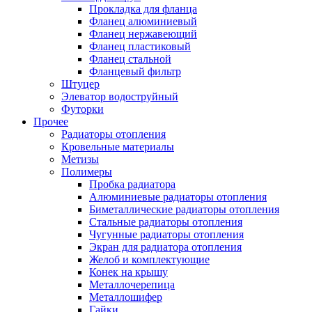
Прокладка для фланца
Фланец алюминиевый
Фланец нержавеющий
Фланец пластиковый
Фланец стальной
Фланцевый фильтр
Штуцер
Элеватор водоструйный
Футорки
Прочее
Радиаторы отопления
Кровельные материалы
Метизы
Полимеры
Пробка радиатора
Алюминиевые радиаторы отопления
Биметаллические радиаторы отопления
Стальные радиаторы отопления
Чугунные радиаторы отопления
Экран для радиатора отопления
Желоб и комплектующие
Конек на крышу
Металлочерепица
Металлошифер
Гайки