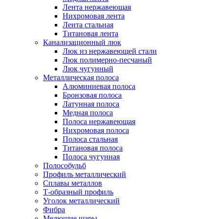
Лента нержавеющая
Нихромовая лента
Лента стальная
Титановая лента
Канализационный люк
Люк из нержавеющей стали
Люк полимерно-песчаный
Люк чугунный
Металлическая полоса
Алюминиевая полоса
Бронзовая полоса
Латунная полоса
Медная полоса
Полоса нержавеющая
Нихромовая полоса
Полоса стальная
Титановая полоса
Полоса чугунная
Полособульб
Профиль металлический
Сплавы металлов
Т-образный профиль
Уголок металлический
Фибра
Мелющие шары