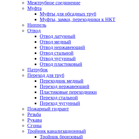
Межтрубное соединение
Муфта
Муфты для обсадных труб
Муфты, замки, переходники к НКТ
Ниппель
Отвод
Отвод латунный
Отвод медный
Отвод нержавеющий
Отвод стальной
Отвод чугунный
Отвод пластиковый
Патрубок
Переход для труб
Переходник медный
Переход нержавеющий
Пластиковые переходники
Переход стальной
Переход чугунный
Пожарный гидрант
Резьба
Рукава
Сгоны
Тройник канализационный
Тройник бронзовый