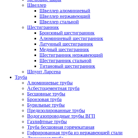
Швеллер
Швеллер алюминиевый
Швеллер нержавеющий
Швеллер стальной
Шестигранник
Бронзовый шестигранник
Алюминиевый шестигранник
Латунный шестигранник
Медный шестигранник
Шестигранник нержавеющий
Шестигранник стальной
Титановый шестигранник
Шпунт Ларсена
Труба
Алюминиевые трубы
Асбестоцементная труба
Бесшовные трубы
Бронзовая труба
Бурильные трубы
Предизолированные трубы
Водогазопроводные трубы ВГП
Газлифтные трубы
Труба бесшовная горячекатаная
Гофрированная труба из нержавеющей стали