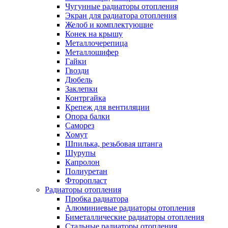
Чугунные радиаторы отопления
Экран для радиатора отопления
Желоб и комплектующие
Конек на крышу
Металлочерепица
Металлошифер
Гайки
Гвозди
Дюбель
Заклепки
Контргайка
Крепеж для вентиляции
Опора балки
Саморез
Хомут
Шпилька, резьбовая штанга
Шурупы
Капролон
Полиуретан
Фторопласт
Радиаторы отопления
Пробка радиатора
Алюминиевые радиаторы отопления
Биметаллические радиаторы отопления
Стальные радиаторы отопления