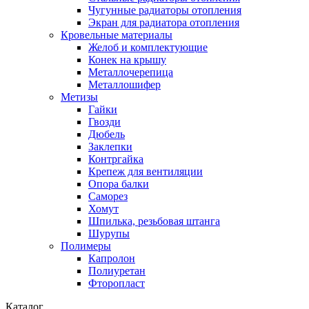
Чугунные радиаторы отопления
Экран для радиатора отопления
Кровельные материалы
Желоб и комплектующие
Конек на крышу
Металлочерепица
Металлошифер
Метизы
Гайки
Гвозди
Дюбель
Заклепки
Контргайка
Крепеж для вентиляции
Опора балки
Саморез
Хомут
Шпилька, резьбовая штанга
Шурупы
Полимеры
Капролон
Полиуретан
Фторопласт
Каталог