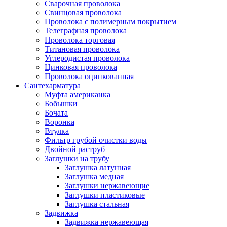
Сварочная проволока
Свинцовая проволока
Проволока с полимерным покрытием
Телеграфная проволока
Проволока торговая
Титановая проволока
Углеродистая проволока
Цинковая проволока
Проволока оцинкованная
Сантехарматура
Муфта американка
Бобышки
Бочата
Воронка
Втулка
Фильтр грубой очистки воды
Двойной раструб
Заглушки на трубу
Заглушка латунная
Заглушка медная
Заглушки нержавеющие
Заглушки пластиковые
Заглушка стальная
Задвижка
Задвижка нержавеющая