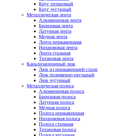
Круг титановый
Круг чугунный
Металлическая лента
Алюминиевая лента
Бронзовая лента
Латунная лента
Медная лента
Лента нержавеющая
Нихромовая лента
Лента стальная
Титановая лента
Канализационный люк
Люк из нержавеющей стали
Люк полимерно-песчаный
Люк чугунный
Металлическая полоса
Алюминиевая полоса
Бронзовая полоса
Латунная полоса
Медная полоса
Полоса нержавеющая
Нихромовая полоса
Полоса стальная
Титановая полоса
Полоса чугунная