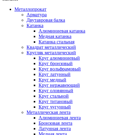
Металлопрокат
Арматура
Двутавровая балка
Катанка
Алюминиевая катанка
Медная катанка
Катанка стальная
Квадрат металлический
Кругляк металлический
Круг алюминиевый
Круг бронзовый
Круг вольфрамовый
Круг латунный
Круг медный
Круг нержавеющий
Круг оловянный
Круг стальной
Круг титановый
Круг чугунный
Металлическая лента
Алюминиевая лента
Бронзовая лента
Латунная лента
Медная лента