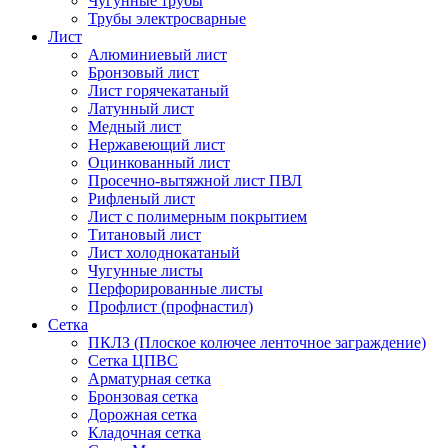
Чугунные трубы
Трубы электросварные
Лист
Алюминиевый лист
Бронзовый лист
Лист горячекатаный
Латунный лист
Медный лист
Нержавеющий лист
Оцинкованный лист
Просечно-вытяжной лист ПВЛ
Рифленый лист
Лист с полимерным покрытием
Титановый лист
Лист холоднокатаный
Чугунные листы
Перфорированные листы
Профлист (профнастил)
Сетка
ПКЛЗ (Плоское колючее ленточное заграждение)
Сетка ЦПВС
Арматурная сетка
Бронзовая сетка
Дорожная сетка
Кладочная сетка