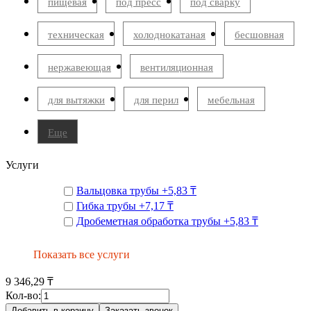
пищевая
под пресс
под сварку
техническая
холоднокатаная
бесшовная
нержавеющая
вентиляционная
для вытяжки
для перил
мебельная
Еще
Услуги
Вальцовка трубы
+
5,83 ₸
Гибка трубы
+
7,17 ₸
Дробеметная обработка трубы
+
5,83 ₸
Показать все услуги
9 346,29 ₸
Кол-во:
Добавить в корзину
Заказать звонок