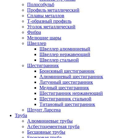
Полособульб
Профиль металлический
Сплавы металлов
Т-образный профиль
Уголок металлический
Фибра
Мелющие шары
Швеллер
Швеллер алюминиевый
Швеллер нержавеющий
Швеллер стальной
Шестигранник
Бронзовый шестигранник
Алюминиевый шестигранник
Латунный шестигранник
Медный шестигранник
Шестигранник нержавеющий
Шестигранник стальной
Титановый шестигранник
Шпунт Ларсена
Труба
Алюминиевые трубы
Асбестоцементная труба
Бесшовные трубы
Бронзовая труба