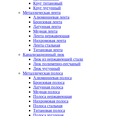
Круг титановый
Круг чугунный
Металлическая лента
Алюминиевая лента
Бронзовая лента
Латунная лента
Медная лента
Лента нержавеющая
Нихромовая лента
Лента стальная
Титановая лента
Канализационный люк
Люк из нержавеющей стали
Люк полимерно-песчаный
Люк чугунный
Металлическая полоса
Алюминиевая полоса
Бронзовая полоса
Латунная полоса
Медная полоса
Полоса нержавеющая
Нихромовая полоса
Полоса стальная
Титановая полоса
Полоса чугунная