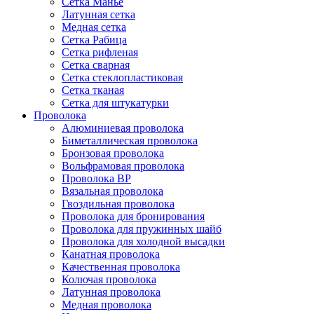
Сетка Манье
Латунная сетка
Медная сетка
Сетка Рабица
Сетка рифленая
Сетка сварная
Сетка стеклопластиковая
Сетка тканая
Сетка для штукатурки
Проволока
Алюминиевая проволока
Биметаллическая проволока
Бронзовая проволока
Вольфрамовая проволока
Проволока ВР
Вязальная проволока
Гвоздильная проволока
Проволока для бронирования
Проволока для пружинных шайб
Проволока для холодной высадки
Канатная проволока
Качественная проволока
Колючая проволока
Латунная проволока
Медная проволока