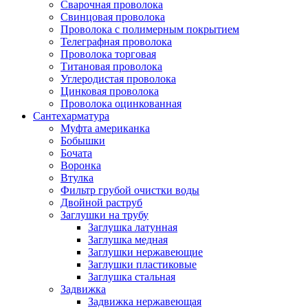
Сварочная проволока
Свинцовая проволока
Проволока с полимерным покрытием
Телеграфная проволока
Проволока торговая
Титановая проволока
Углеродистая проволока
Цинковая проволока
Проволока оцинкованная
Сантехарматура
Муфта американка
Бобышки
Бочата
Воронка
Втулка
Фильтр грубой очистки воды
Двойной раструб
Заглушки на трубу
Заглушка латунная
Заглушка медная
Заглушки нержавеющие
Заглушки пластиковые
Заглушка стальная
Задвижка
Задвижка нержавеющая