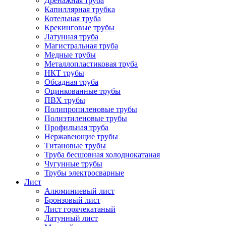
Дренажная труба
Капиллярная трубка
Котельная труба
Крекинговые трубы
Латунная труба
Магистральная труба
Медные трубы
Металлопластиковая труба
НКТ трубы
Обсадная труба
Оцинкованные трубы
ПВХ трубы
Полипропиленовые трубы
Полиэтиленовые трубы
Профильная труба
Нержавеющие трубы
Титановые трубы
Труба бесшовная холоднокатаная
Чугунные трубы
Трубы электросварные
Лист
Алюминиевый лист
Бронзовый лист
Лист горячекатаный
Латунный лист