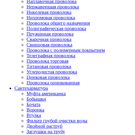
Наплавочная проволока
Нержавеющая проволока
Никелевая проволока
Нихромовая проволока
Проволока общего назначения
Полиграфическая проволока
Пружинная проволока
Сварочная проволока
Свинцовая проволока
Проволока с полимерным покрытием
Телеграфная проволока
Проволока торговая
Титановая проволока
Углеродистая проволока
Цинковая проволока
Проволока оцинкованная
Сантехарматура
Муфта американка
Бобышки
Бочата
Воронка
Втулка
Фильтр грубой очистки воды
Двойной раструб
Заглушки на трубу