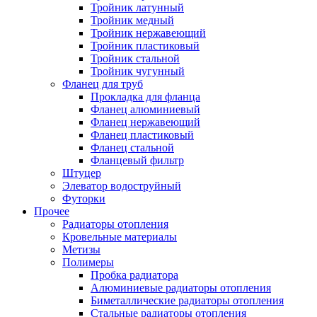
Тройник латунный
Тройник медный
Тройник нержавеющий
Тройник пластиковый
Тройник стальной
Тройник чугунный
Фланец для труб
Прокладка для фланца
Фланец алюминиевый
Фланец нержавеющий
Фланец пластиковый
Фланец стальной
Фланцевый фильтр
Штуцер
Элеватор водоструйный
Футорки
Прочее
Радиаторы отопления
Кровельные материалы
Метизы
Полимеры
Пробка радиатора
Алюминиевые радиаторы отопления
Биметаллические радиаторы отопления
Стальные радиаторы отопления