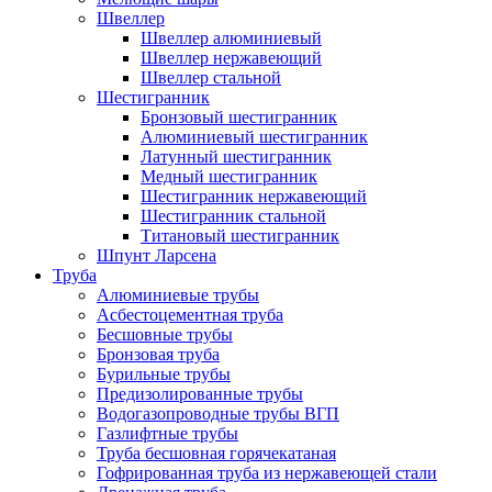
Швеллер
Швеллер алюминиевый
Швеллер нержавеющий
Швеллер стальной
Шестигранник
Бронзовый шестигранник
Алюминиевый шестигранник
Латунный шестигранник
Медный шестигранник
Шестигранник нержавеющий
Шестигранник стальной
Титановый шестигранник
Шпунт Ларсена
Труба
Алюминиевые трубы
Асбестоцементная труба
Бесшовные трубы
Бронзовая труба
Бурильные трубы
Предизолированные трубы
Водогазопроводные трубы ВГП
Газлифтные трубы
Труба бесшовная горячекатаная
Гофрированная труба из нержавеющей стали