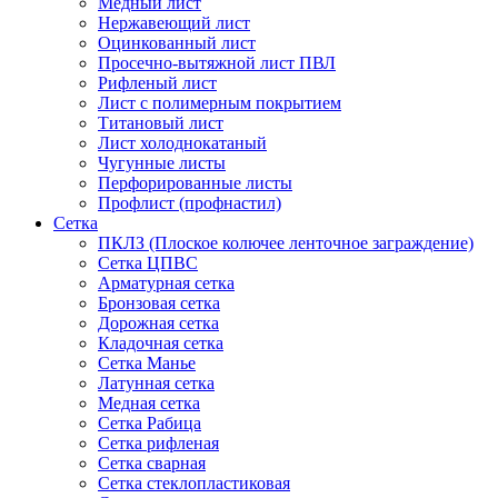
Медный лист
Нержавеющий лист
Оцинкованный лист
Просечно-вытяжной лист ПВЛ
Рифленый лист
Лист с полимерным покрытием
Титановый лист
Лист холоднокатаный
Чугунные листы
Перфорированные листы
Профлист (профнастил)
Сетка
ПКЛЗ (Плоское колючее ленточное заграждение)
Сетка ЦПВС
Арматурная сетка
Бронзовая сетка
Дорожная сетка
Кладочная сетка
Сетка Манье
Латунная сетка
Медная сетка
Сетка Рабица
Сетка рифленая
Сетка сварная
Сетка стеклопластиковая