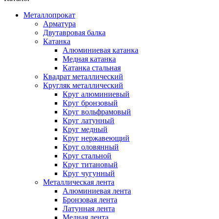
Металлопрокат
Арматура
Двутавровая балка
Катанка
Алюминиевая катанка
Медная катанка
Катанка стальная
Квадрат металлический
Кругляк металлический
Круг алюминиевый
Круг бронзовый
Круг вольфрамовый
Круг латунный
Круг медный
Круг нержавеющий
Круг оловянный
Круг стальной
Круг титановый
Круг чугунный
Металлическая лента
Алюминиевая лента
Бронзовая лента
Латунная лента
Медная лента