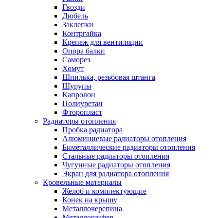
Гвозди
Дюбель
Заклепки
Контргайка
Крепеж для вентиляции
Опора балки
Саморез
Хомут
Шпилька, резьбовая штанга
Шурупы
Капролон
Полиуретан
Фторопласт
Радиаторы отопления
Пробка радиатора
Алюминиевые радиаторы отопления
Биметаллические радиаторы отопления
Стальные радиаторы отопления
Чугунные радиаторы отопления
Экран для радиатора отопления
Кровельные материалы
Желоб и комплектующие
Конек на крышу
Металлочерепица
Металлошифер