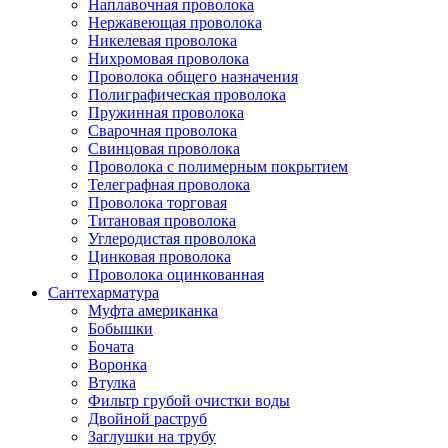
Наплавочная проволока
Нержавеющая проволока
Никелевая проволока
Нихромовая проволока
Проволока общего назначения
Полиграфическая проволока
Пружинная проволока
Сварочная проволока
Свинцовая проволока
Проволока с полимерным покрытием
Телеграфная проволока
Проволока торговая
Титановая проволока
Углеродистая проволока
Цинковая проволока
Проволока оцинкованная
Сантехарматура
Муфта американка
Бобышки
Бочата
Воронка
Втулка
Фильтр грубой очистки воды
Двойной раструб
Заглушки на трубу