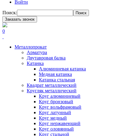
Войти
Поиск:
Поиск
Заказать звонок
0
Металлопрокат
Арматура
Двутавровая балка
Катанка
Алюминиевая катанка
Медная катанка
Катанка стальная
Квадрат металлический
Кругляк металлический
Круг алюминиевый
Круг бронзовый
Круг вольфрамовый
Круг латунный
Круг медный
Круг нержавеющий
Круг оловянный
Круг стальной