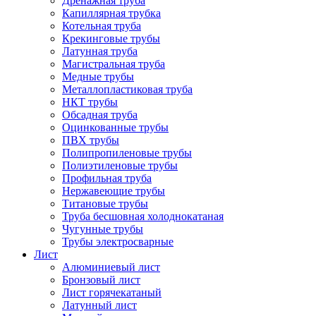
Дренажная труба
Капиллярная трубка
Котельная труба
Крекинговые трубы
Латунная труба
Магистральная труба
Медные трубы
Металлопластиковая труба
НКТ трубы
Обсадная труба
Оцинкованные трубы
ПВХ трубы
Полипропиленовые трубы
Полиэтиленовые трубы
Профильная труба
Нержавеющие трубы
Титановые трубы
Труба бесшовная холоднокатаная
Чугунные трубы
Трубы электросварные
Лист
Алюминиевый лист
Бронзовый лист
Лист горячекатаный
Латунный лист