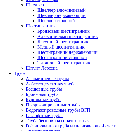
Швеллер
Швеллер алюминиевый
Швеллер нержавеющий
Швеллер стальной
Шестигранник
Бронзовый шестигранник
Алюминиевый шестигранник
Латунный шестигранник
Медный шестигранник
Шестигранник нержавеющий
Шестигранник стальной
Титановый шестигранник
Шпунт Ларсена
Труба
Алюминиевые трубы
Асбестоцементная труба
Бесшовные трубы
Бронзовая труба
Бурильные трубы
Предизолированные трубы
Водогазопроводные трубы ВГП
Газлифтные трубы
Труба бесшовная горячекатаная
Гофрированная труба из нержавеющей стали