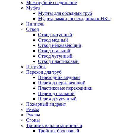
Межтрубное соединение
Муфта
Муфты для обсадных труб
Муфты, замки, переходники к НКТ
Ниппель
Отвод
Отвод латунный
Отвод медный
Отвод нержавеющий
Отвод стальной
Отвод чугунный
Отвод пластиковый
Патрубок
Переход для труб
Переходник медный
Переход нержавеющий
Пластиковые переходники
Переход стальной
Переход чугунный
Пожарный гидрант
Резьба
Рукава
Сгоны
Тройник канализационный
Тройник бронзовый