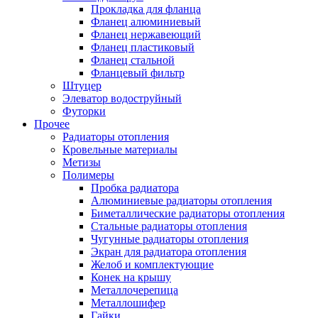
Прокладка для фланца
Фланец алюминиевый
Фланец нержавеющий
Фланец пластиковый
Фланец стальной
Фланцевый фильтр
Штуцер
Элеватор водоструйный
Футорки
Прочее
Радиаторы отопления
Кровельные материалы
Метизы
Полимеры
Пробка радиатора
Алюминиевые радиаторы отопления
Биметаллические радиаторы отопления
Стальные радиаторы отопления
Чугунные радиаторы отопления
Экран для радиатора отопления
Желоб и комплектующие
Конек на крышу
Металлочерепица
Металлошифер
Гайки