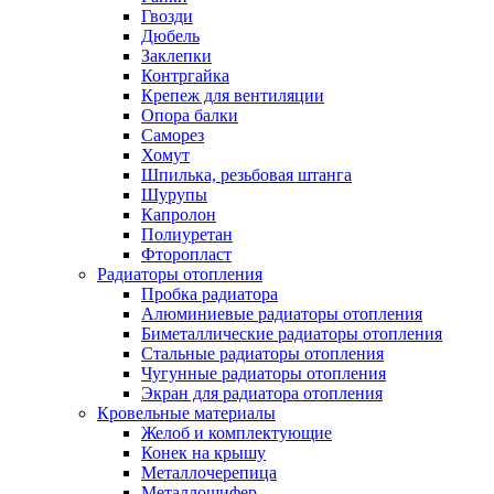
Гвозди
Дюбель
Заклепки
Контргайка
Крепеж для вентиляции
Опора балки
Саморез
Хомут
Шпилька, резьбовая штанга
Шурупы
Капролон
Полиуретан
Фторопласт
Радиаторы отопления
Пробка радиатора
Алюминиевые радиаторы отопления
Биметаллические радиаторы отопления
Стальные радиаторы отопления
Чугунные радиаторы отопления
Экран для радиатора отопления
Кровельные материалы
Желоб и комплектующие
Конек на крышу
Металлочерепица
Металлошифер