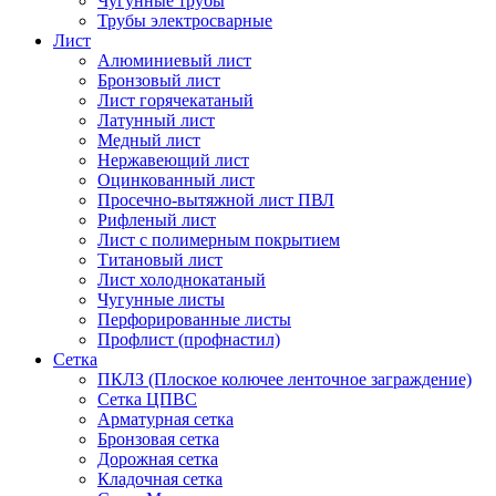
Чугунные трубы
Трубы электросварные
Лист
Алюминиевый лист
Бронзовый лист
Лист горячекатаный
Латунный лист
Медный лист
Нержавеющий лист
Оцинкованный лист
Просечно-вытяжной лист ПВЛ
Рифленый лист
Лист с полимерным покрытием
Титановый лист
Лист холоднокатаный
Чугунные листы
Перфорированные листы
Профлист (профнастил)
Сетка
ПКЛЗ (Плоское колючее ленточное заграждение)
Сетка ЦПВС
Арматурная сетка
Бронзовая сетка
Дорожная сетка
Кладочная сетка