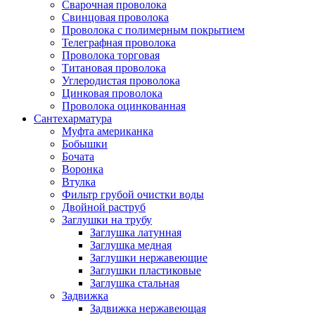
Сварочная проволока
Свинцовая проволока
Проволока с полимерным покрытием
Телеграфная проволока
Проволока торговая
Титановая проволока
Углеродистая проволока
Цинковая проволока
Проволока оцинкованная
Сантехарматура
Муфта американка
Бобышки
Бочата
Воронка
Втулка
Фильтр грубой очистки воды
Двойной раструб
Заглушки на трубу
Заглушка латунная
Заглушка медная
Заглушки нержавеющие
Заглушки пластиковые
Заглушка стальная
Задвижка
Задвижка нержавеющая