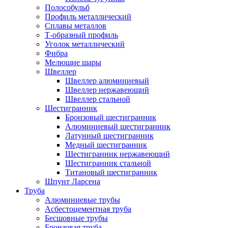
Полособульб
Профиль металлический
Сплавы металлов
Т-образный профиль
Уголок металлический
Фибра
Мелющие шары
Швеллер
Швеллер алюминиевый
Швеллер нержавеющий
Швеллер стальной
Шестигранник
Бронзовый шестигранник
Алюминиевый шестигранник
Латунный шестигранник
Медный шестигранник
Шестигранник нержавеющий
Шестигранник стальной
Титановый шестигранник
Шпунт Ларсена
Труба
Алюминиевые трубы
Асбестоцементная труба
Бесшовные трубы
Бронзовая труба