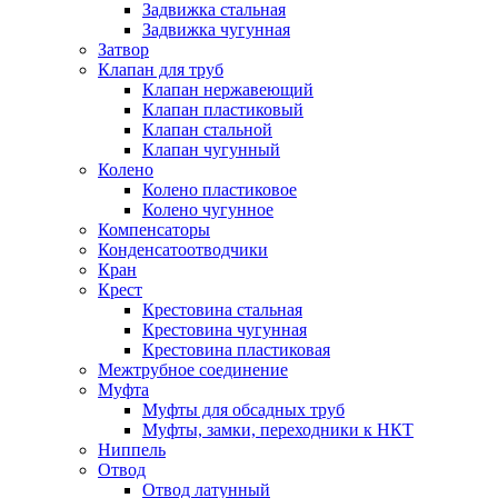
Задвижка стальная
Задвижка чугунная
Затвор
Клапан для труб
Клапан нержавеющий
Клапан пластиковый
Клапан стальной
Клапан чугунный
Колено
Колено пластиковое
Колено чугунное
Компенсаторы
Конденсатоотводчики
Кран
Крест
Крестовина стальная
Крестовина чугунная
Крестовина пластиковая
Межтрубное соединение
Муфта
Муфты для обсадных труб
Муфты, замки, переходники к НКТ
Ниппель
Отвод
Отвод латунный