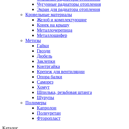
Чугунные радиаторы отопления
Экран для радиатора отопления
Кровельные материалы
Желоб и комплектующие
Конек на крышу
Металлочерепица
Металлошифер
Метизы
Гайки
Гвозди
Дюбель
Заклепки
Контргайка
Крепеж для вентиляции
Опора балки
Саморез
Хомут
Шпилька, резьбовая штанга
Шурупы
Полимеры
Капролон
Полиуретан
Фторопласт
Каталог