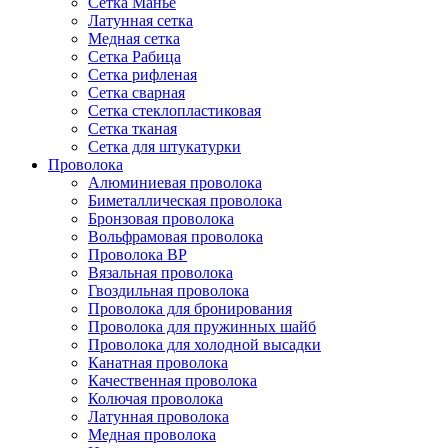
Сетка Манье
Латунная сетка
Медная сетка
Сетка Рабица
Сетка рифленая
Сетка сварная
Сетка стеклопластиковая
Сетка тканая
Сетка для штукатурки
Проволока
Алюминиевая проволока
Биметаллическая проволока
Бронзовая проволока
Вольфрамовая проволока
Проволока ВР
Вязальная проволока
Гвоздильная проволока
Проволока для бронирования
Проволока для пружинных шайб
Проволока для холодной высадки
Канатная проволока
Качественная проволока
Колючая проволока
Латунная проволока
Медная проволока