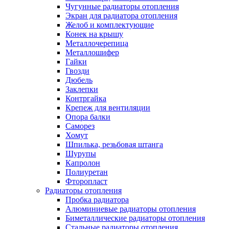
Чугунные радиаторы отопления
Экран для радиатора отопления
Желоб и комплектующие
Конек на крышу
Металлочерепица
Металлошифер
Гайки
Гвозди
Дюбель
Заклепки
Контргайка
Крепеж для вентиляции
Опора балки
Саморез
Хомут
Шпилька, резьбовая штанга
Шурупы
Капролон
Полиуретан
Фторопласт
Радиаторы отопления
Пробка радиатора
Алюминиевые радиаторы отопления
Биметаллические радиаторы отопления
Стальные радиаторы отопления