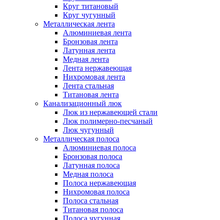
Круг титановый
Круг чугунный
Металлическая лента
Алюминиевая лента
Бронзовая лента
Латунная лента
Медная лента
Лента нержавеющая
Нихромовая лента
Лента стальная
Титановая лента
Канализационный люк
Люк из нержавеющей стали
Люк полимерно-песчаный
Люк чугунный
Металлическая полоса
Алюминиевая полоса
Бронзовая полоса
Латунная полоса
Медная полоса
Полоса нержавеющая
Нихромовая полоса
Полоса стальная
Титановая полоса
Полоса чугунная