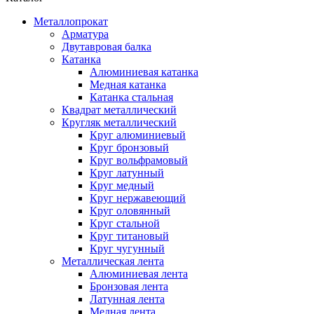
Металлопрокат
Арматура
Двутавровая балка
Катанка
Алюминиевая катанка
Медная катанка
Катанка стальная
Квадрат металлический
Кругляк металлический
Круг алюминиевый
Круг бронзовый
Круг вольфрамовый
Круг латунный
Круг медный
Круг нержавеющий
Круг оловянный
Круг стальной
Круг титановый
Круг чугунный
Металлическая лента
Алюминиевая лента
Бронзовая лента
Латунная лента
Медная лента