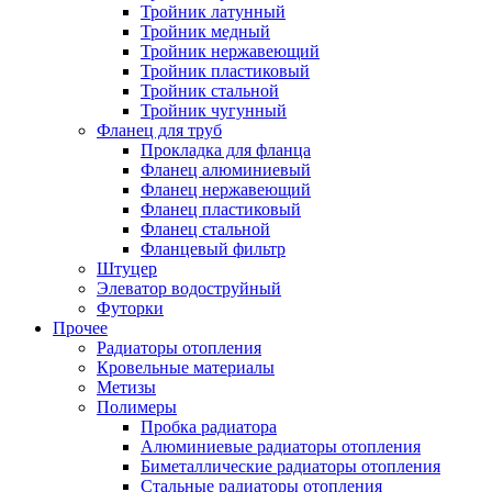
Тройник латунный
Тройник медный
Тройник нержавеющий
Тройник пластиковый
Тройник стальной
Тройник чугунный
Фланец для труб
Прокладка для фланца
Фланец алюминиевый
Фланец нержавеющий
Фланец пластиковый
Фланец стальной
Фланцевый фильтр
Штуцер
Элеватор водоструйный
Футорки
Прочее
Радиаторы отопления
Кровельные материалы
Метизы
Полимеры
Пробка радиатора
Алюминиевые радиаторы отопления
Биметаллические радиаторы отопления
Стальные радиаторы отопления