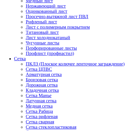
Медный лист
Нержавеющий лист
Оцинкованный лист
Просечно-вытяжной лист ПВЛ
Рифленый лист
Лист с полимерным покрытием
Титановый лист
Лист холоднокатаный
Чугунные листы
Перфорированные листы
Профлист (профнастил)
Сетка
ПКЛЗ (Плоское колючее ленточное заграждение)
Сетка ЦПВС
Арматурная сетка
Бронзовая сетка
Дорожная сетка
Кладочная сетка
Сетка Манье
Латунная сетка
Медная сетка
Сетка Рабица
Сетка рифленая
Сетка сварная
Сетка стеклопластиковая