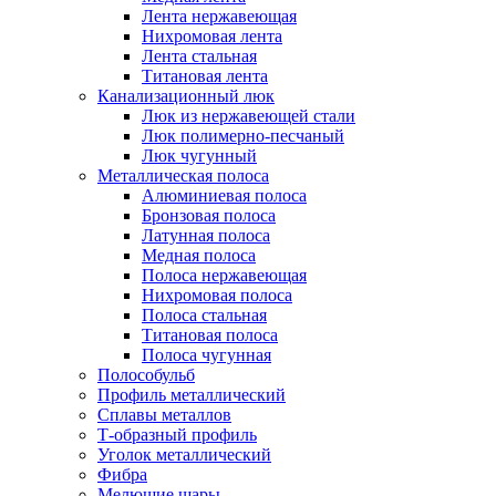
Лента нержавеющая
Нихромовая лента
Лента стальная
Титановая лента
Канализационный люк
Люк из нержавеющей стали
Люк полимерно-песчаный
Люк чугунный
Металлическая полоса
Алюминиевая полоса
Бронзовая полоса
Латунная полоса
Медная полоса
Полоса нержавеющая
Нихромовая полоса
Полоса стальная
Титановая полоса
Полоса чугунная
Полособульб
Профиль металлический
Сплавы металлов
Т-образный профиль
Уголок металлический
Фибра
Мелющие шары